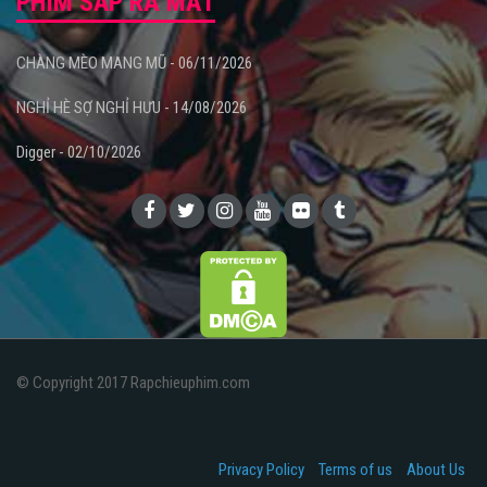
PHIM SẮP RA MẮT
CHÀNG MÈO MANG MŨ - 06/11/2026
NGHỈ HÈ SỢ NGHỈ HƯU - 14/08/2026
Digger - 02/10/2026
© Copyright 2017 Rapchieuphim.com
Privacy Policy
Terms of us
About Us