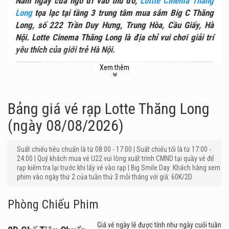
Nằm ngay cửa ngõ đi vào thủ đô,
Lottte Cinema Thăng
Long
tọa lạc tại tầng 3 trung tâm mua sắm Big C Thăng
Long, số 222 Trần Duy Hưng, Trung Hòa, Cầu Giấy, Hà
Nội. Lotte Cinema Thăng Long là địa chỉ vui chơi giải trí
yêu thích của giới trẻ Hà Nội.
Xem thêm
Bảng giá vé rạp Lotte Thăng Long
(ngày 08/08/2026)
Suất chiếu tiêu chuẩn là từ 08:00 - 17:00 | Suất chiếu tối là từ 17:00 -
24:00 | Quý khách mua vé U22 vui lòng xuất trình CMND tại quầy vé để
rạp kiểm tra lại trước khi lấy vé vào rạp | Big Smile Day: Khách hàng xem
phim vào ngày thứ 2 của tuần thứ 3 mỗi tháng với giá: 60K/2D
Phòng Chiếu Phim
Giá vé ngày lễ được tính như ngày cuối tuần