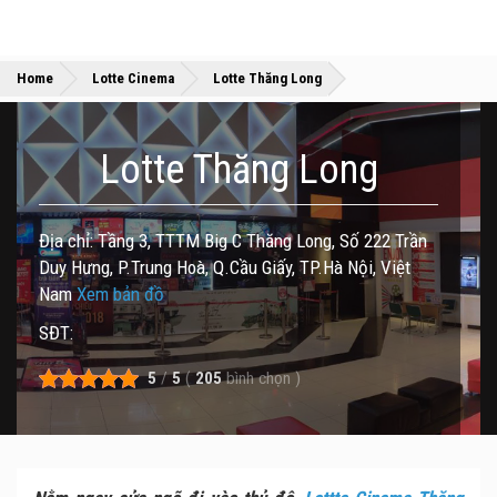
»
»
Home
Lotte Cinema
Lotte Thăng Long
Lotte Thăng Long
Địa chỉ: Tầng 3, TTTM Big C Thăng Long, Số 222 Trần
Duy Hưng, P.Trung Hoà, Q.Cầu Giấy, TP.Hà Nội, Việt
Nam
Xem bản đồ
SĐT:
5
/
5
(
205
bình chọn
)