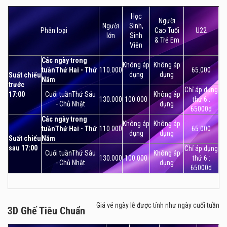
2D Ghế VIP
xem phim với hàng trăm bộ phim lớn nhỏ được trình chiếu.
Học
Đây thực sự là địa điểm vui chơi giải trí hấp dẫn tại Hà
Người
Người
Sinh,
Phân loại
Cao Tuổi
U22
Nội.
lớn
Sinh
& Trẻ Em
Viên
Các ngày trong
Không áp
Không áp
tuầnThứ Hai - Thứ
110.000
65.000
dụng
dụng
Suất chiếu
Năm
trước
Chỉ áp dụng
17:00
Cuối tuầnThứ Sáu
Không áp
130.000
100.000
thứ 6 :
- Chủ Nhật
dụng
65000d
Các ngày trong
Không áp
Không áp
tuầnThứ Hai - Thứ
110.000
65.000
dụng
dụng
Suất chiếu
Năm
sau 17:00
Chỉ áp dụng
Cuối tuầnThứ Sáu
Không áp
130.000
100.000
thứ 6 :
- Chủ Nhật
dụng
65000d
Giá vé ngày lễ được tính như ngày cuối tuần
3D Ghế Tiêu Chuẩn
3D Ghế Tiêu Chuẩn