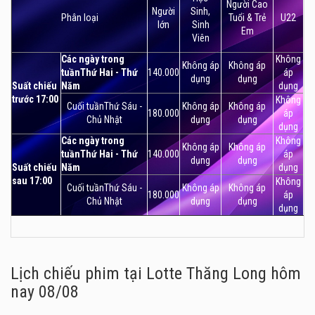
Người Cao
Người
Sinh,
Phân loại
Tuổi & Trẻ
U22
lớn
Sinh
Em
Viên
Các ngày trong
Không
Không áp
Không áp
tuầnThứ Hai - Thứ
140.000
áp
dụng
dụng
Suất chiếu
Năm
dụng
trước 17:00
Không
Cuối tuầnThứ Sáu -
Không áp
Không áp
180.000
áp
Chủ Nhật
dụng
dụng
dụng
Các ngày trong
Không
Không áp
Không áp
tuầnThứ Hai - Thứ
140.000
áp
dụng
dụng
Suất chiếu
Năm
dụng
sau 17:00
Không
Cuối tuầnThứ Sáu -
Không áp
Không áp
180.000
áp
Chủ Nhật
dụng
dụng
dụng
Lịch chiếu phim tại Lotte Thăng Long
hôm
nay 08/08