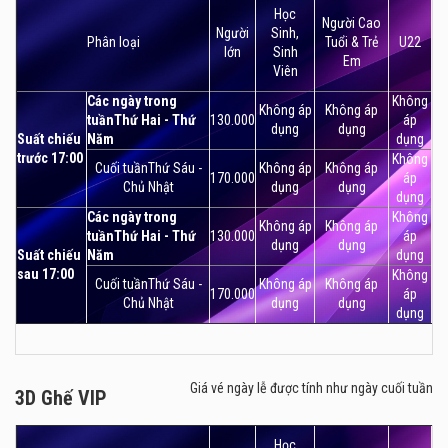
Học
Người Cao
Người
Sinh,
Phân loại
Tuổi & Trẻ
U22
lớn
Sinh
Em
Viên
Các ngày trong
Không
Không áp
Không áp
tuầnThứ Hai - Thứ
130.000
áp
dụng
dụng
Suất chiếu
Năm
dụng
trước 17:00
Không
Cuối tuầnThứ Sáu -
Không áp
Không áp
170.000
áp
Chủ Nhật
dụng
dụng
dụng
Các ngày trong
Không
Không áp
Không áp
tuầnThứ Hai - Thứ
130.000
áp
dụng
dụng
Suất chiếu
Năm
dụng
sau 17:00
Không
Cuối tuầnThứ Sáu -
Không áp
Không áp
170.000
áp
Chủ Nhật
dụng
dụng
dụng
Giá vé ngày lễ được tính như ngày cuối tuần
3D Ghế VIP
3D Ghế VIP
Học