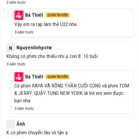
5 năm trước
Bá Thiết
QUẢN TRỊ VIÊN
Vậy em ra rạp làm thẻ U22 nha
5 năm trước
Nguyenlinhpstw
N
Không có phim cho thiếu nhi ạ.con 8 .10 tuổi
5 năm trước
Bá Thiết
QUẢN TRỊ VIÊN
Có phim RAYA VÀ RỒNG THẦN CUỐI CÙNG và phim TOM
& JERRY: QUẬY TUNG NEW YORK là trẻ em xem được
bạn nha
5 năm trước
Ánh
K có phim chuyến tàu vô tận ạ