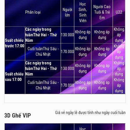
Học
Người Cao
Người
Sinh,
Phân loại
Tuổi & Trẻ
U22
lớn
Sinh
Em
Viên
Các ngày trong
Không
Không áp
Không áp
tuầnThứ Hai - Thứ
130.000
áp
dụng
dụng
Suất chiếu
Năm
dụng
trước 17:00
Không
Cuối tuầnThứ Sáu -
Không áp
Không áp
170.000
áp
Chủ Nhật
dụng
dụng
dụng
Các ngày trong
Không
Không áp
Không áp
tuầnThứ Hai - Thứ
130.000
áp
dụng
dụng
Suất chiếu
Năm
dụng
sau 17:00
Không
Cuối tuầnThứ Sáu -
Không áp
Không áp
170.000
áp
Chủ Nhật
dụng
dụng
dụng
Giá vé ngày lễ được tính như ngày cuối tuần
3D Ghế VIP
3D Ghế VIP
Học