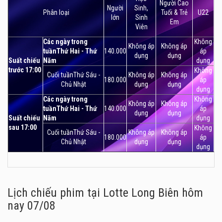
Người Cao
Người
Sinh,
Phân loại
Tuổi & Trẻ
U22
lớn
Sinh
Em
Viên
Các ngày trong
Không
Không áp
Không áp
tuầnThứ Hai - Thứ
140.000
áp
dụng
dụng
Suất chiếu
Năm
dụng
trước 17:00
Không
Cuối tuầnThứ Sáu -
Không áp
Không áp
180.000
áp
Chủ Nhật
dụng
dụng
dụng
Các ngày trong
Không
Không áp
Không áp
tuầnThứ Hai - Thứ
140.000
áp
dụng
dụng
Suất chiếu
Năm
dụng
sau 17:00
Không
Cuối tuầnThứ Sáu -
Không áp
Không áp
180.000
áp
Chủ Nhật
dụng
dụng
dụng
Lịch chiếu phim tại Lotte Long Biên
hôm
nay 07/08