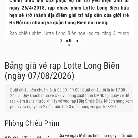
Chinh thức mở cửa phục vụ tín đồ yêu điện ảnh từ
ngày 26/4/2018, rạp chiếu phim Lotte Long Biên hứa
hẹn sẽ trở thành địa điểm giải trí hấp dẫn của giới trẻ
Hà Nội nói chung và quận Long Biên nói riêng.
Rạp chiếu phim Lotte Long Biên tọa lạc tại tầng 3, trung
tâm thương mại Savico Megamall, số 7 và số 9 Nguyễn
Xem thêm
Văn Linh, phường Gia Thụy, quận Long Biên. Đây là cụm
rạp thứ tư của
Lotte Cinema
tại Hà Nội được xây dựng
theo tiêu chuẩn chất lượng quốc tế nhằm vụ phụ nhu cầu
Bảng giá vé rạp Lotte Long Biên
giải trí của người dân thủ đô.
(ngày 07/08/2026)
Cụm rạp Lotte Long Biên được thiết kế với 6 phòng chiếu
phim, gồm 1 phòng chiếu phim 3D và 5 phòng chiếu phim
Suất chiếu tiêu chuẩn là từ 08:00 - 17:00 | Suất chiếu tối là từ 17:00 -
2D với tất cả 780 ghế ngồi, thỏa sức phục vụ khán giả vào
24:00 | Quý khách mua vé U22 vui lòng xuất trình CMND tại quầy vé để
rạp kiểm tra lại trước khi lấy vé vào rạp | Big Smile Day: Khách hàng xem
những dịp cuối tuần hoặc lễ tết.
phim vào ngày thứ 2 của tuần thứ 3 mỗi tháng với giá: 60K/2D
Lotte Long Biên được thừa hưởng những ưu điểm nổi trội
của Lotte Cinema với hệ thống hình ảnh, âm thanh chân
Phòng Chiếu Phim
thực sắc nét; đưa khán giả hòa mình vào câu chuyện của
những nhân vật trong màn ảnh, mang đến cảm giác chân
Giá vé ngày lễ được tính như ngày cuối tuần