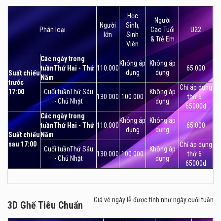
2D Ghế VIP
Học
Người
Người
Sinh,
Phân loại
Cao Tuổi
U22
lớn
Sinh
& Trẻ Em
Viên
Các ngày trong
Không áp
Không áp
tuầnThứ Hai - Thứ
110.000
65.000
dụng
dụng
Suất chiếu
Năm
trước
Chỉ áp dụng
17:00
Cuối tuầnThứ Sáu
Không áp
130.000
100.000
thứ 6 :
- Chủ Nhật
dụng
65000d
Các ngày trong
Không áp
Không áp
tuầnThứ Hai - Thứ
110.000
65.000
dụng
dụng
Suất chiếu
Năm
sau 17:00
Chỉ áp dụng
Cuối tuầnThứ Sáu
Không áp
130.000
100.000
thứ 6 :
- Chủ Nhật
dụng
65000d
Giá vé ngày lễ được tính như ngày cuối tuần
3D Ghế Tiêu Chuẩn
3D Ghế Tiêu Chuẩn