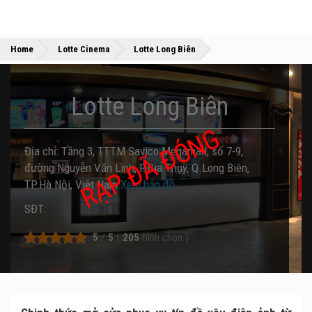
»
»
Home
Lotte Cinema
Lotte Long Biên
Lotte Long Biên
RẠP ĐÃ ĐÓNG
Địa chỉ: Tầng 3, TTTM Savico Megamall, số 7-9,
đường Nguyễn Văn Linh, P.Gia Thụy, Q.Long Biên,
TP.Hà Nội, Việt Nam
Xem bản đồ
SĐT:
5
/
5
(
205
bình chọn
)