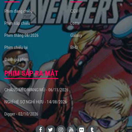
Phim đang chiếu
CGV
Phim sắp chiếu
Lotte
Phim tháng 08/2026
Galaxy
Phim chiếu lại
BHD
Đánh giá phim
PHIM SẮP RA MẮT
CHÀNG MÈO MANG MŨ - 06/11/2026
NGHỈ HÈ SỢ NGHỈ HƯU - 14/08/2026
Digger - 02/10/2026