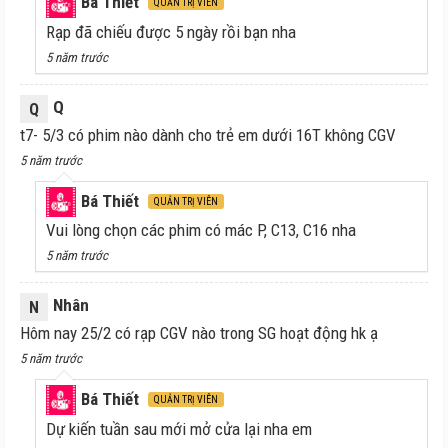
Bá Thiết
QUẢN TRỊ VIÊN
Rạp đã chiếu được 5 ngày rồi bạn nha
5 năm trước
Q
Q
t7- 5/3 có phim nào dành cho trẻ em dưới 16T không CGV
5 năm trước
Bá Thiết
QUẢN TRỊ VIÊN
Vui lòng chọn các phim có mác P, C13, C16 nha
5 năm trước
Nhân
N
Hôm nay 25/2 có rạp CGV nào trong SG hoạt động hk ạ
5 năm trước
Bá Thiết
QUẢN TRỊ VIÊN
Dự kiến tuần sau mới mở cửa lại nha em