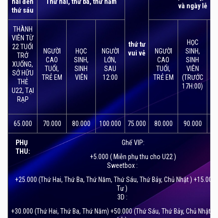
hai đến
Thứ hai, thứ ba, thứ năm
và ngày lễ
thứ sáu
THÀNH
VIÊN TỪ
HỌC
thứ tư
22 TUỔI
Cụm rạp
CGV SC VivoCity
có 7 phòng chiếu phim,
NGƯỜI
HỌC
NGƯỜI
NGƯỜI
SINH,
vui vẻ
TRỞ
CAO
SINH,
LỚN,
CAO
SINH
N
trong đó 1 phòng chiếu IMAX, 1 phòng chiếu premium
XUỐNG,
TUỔI,
SINH
SAU
TUỔI,
VIÊN
SỞ HỮU
hạng sang, 1 phòng chiếu 4DX và 4 phòng chiếu phim
TRẺ EM
VIÊN
12:00
TRẺ EM
(TRƯỚC
THẺ
2D, 3D. Bên cạnh các phòng chiếu công nghệ mới và
17H:00)
U22, TẠI
tiên tiến như 4DX, IMAX, Premium, thì toàn bộ các rạp
RẠP
chiếu tại CGV VivoCity được đầu tư hệ thống âm
thanh vòm tạo hiệu ứng đa chiều Dolby@Surround
65.000
70.000
80.000
100.000
75.000
80.000
90.000
12
7.1, mang lại cho khán giả những thước phim trung
PHỤ
Ghế VIP:
thực và sống động, đúng với tiêu chuẩn chiếu phim
THU:
quốc tế.
+5.000 ( Miễn phụ thu cho U22 )
Sweetbox :
+25.000 (Thứ Hai, Thứ Ba, Thứ Năm, Thứ Sáu, Thứ Bảy, Chủ Nhật ) +15.000
Tư )
3D :
+30.000 (Thứ Hai, Thứ Ba, Thứ Năm) +50.000 (Thứ Sáu, Thứ Bảy, Chủ Nhật v