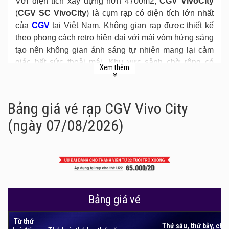
Với diện tích xây dựng hơn 4700m2,
CGV VivoCity
(
CGV SC VivoCity
) là cụm rạp có diện tích lớn nhất
của
CGV
tại Việt Nam. Không gian rạp được thiết kế
theo phong cách retro hiện đại với mái vòm hứng sáng
tạo nên không gian ánh sáng tự nhiên mang lại cảm
giác hết sức thoải mái. Khu vực sảnh chờ rộng có
Xem thêm
nhiều góc riêng chắc chắn sẽ làm hài lòng khách hàng
trong lúc chờ thưởng thức phim.
Bảng giá vé rạp CGV Vivo City
(ngày 07/08/2026)
Bảng giá vé
Từ thứ
Thứ sáu, thứ bảy, chủ