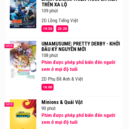
TRÊN XA LỘ
109 phút
2D Lồng Tiếng Việt
19:30
23:20
UMAMUSUME: PRETTY DERBY - KHỞI
IMDB
ĐẦU KỶ NGUYÊN MỚI
108 phút
Phim được phép phổ biến đến người
xem ở mọi độ tuổi
2D Phụ Đề Anh & Việt
16:00
Minions & Quái Vật
IMDB
90 phút
Phim được phép phổ biến đến người
xem ở mọi độ tuổi