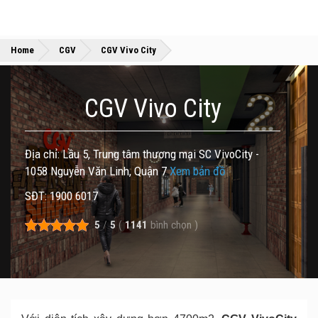
»
»
Home
CGV
CGV Vivo City
CGV Vivo City
Địa chỉ: Lầu 5, Trung tâm thương mại SC VivoCity -
1058 Nguyễn Văn Linh, Quận 7
Xem bản đồ
SĐT: 1900 6017
5
/
5
(
1141
bình chọn
)