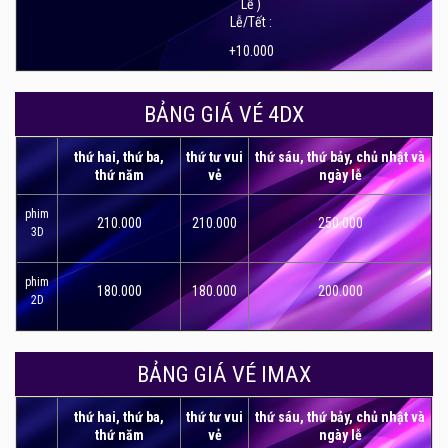
Lễ )
Lễ/Tết :
+10.000
BẢNG GIÁ VÉ 4DX
thứ hai, thứ ba,
thứ tư vui
thứ sáu, thứ bảy, chủ nhật và
thứ năm
vẻ
ngày lễ
phim
210.000
210.000
250.000
3D
phim
180.000
180.000
200.000
2D
BẢNG GIÁ VÉ IMAX
thứ hai, thứ ba,
thứ tư vui
thứ sáu, thứ bảy, chủ nhật và
thứ năm
vẻ
ngày lễ