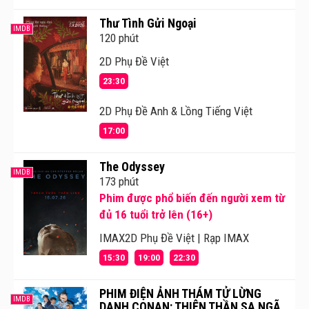
Thư Tình Gửi Ngoại
IMDB
120 phút
2D Phụ Đề Việt
23:30
2D Phụ Đề Anh & Lồng Tiếng Việt
17:00
The Odyssey
IMDB
173 phút
Phim được phổ biến đến người xem từ
đủ 16 tuổi trở lên (16+)
IMAX2D Phụ Đề Việt | Rạp IMAX
15:30
19:00
22:30
PHIM ĐIỆN ẢNH THÁM TỬ LỪNG
IMDB
DANH CONAN: THIÊN THẦN SA NGÃ