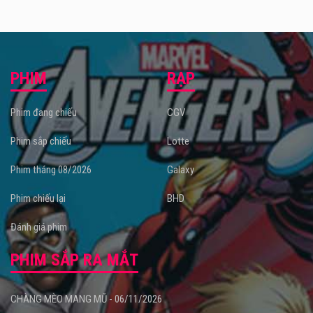
PHIM
RẠP
Phim đang chiếu
CGV
Phim sắp chiếu
Lotte
Phim tháng 08/2026
Galaxy
Phim chiếu lại
BHD
Đánh giá phim
PHIM SẮP RA MẮT
CHÀNG MÈO MANG MŨ - 06/11/2026