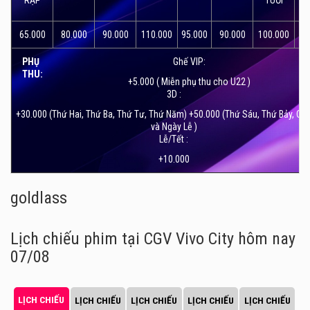
RẠP
TUỔI
65.000
80.000
90.000
110.000
95.000
90.000
100.000
13
PHỤ
Ghế VIP:
THU:
+5.000 ( Miễn phụ thu cho U22 )
3D :
+30.000 (Thứ Hai, Thứ Ba, Thứ Tư, Thứ Năm) +50.000 (Thứ Sáu, Thứ Bảy, Ch
và Ngày Lễ )
Lễ/Tết :
+10.000
goldlass
Lịch chiếu phim tại CGV Vivo City
hôm nay
07/08
LỊCH CHIẾU
LỊCH CHIẾU
LỊCH CHIẾU
LỊCH CHIẾU
LỊCH CHIẾU