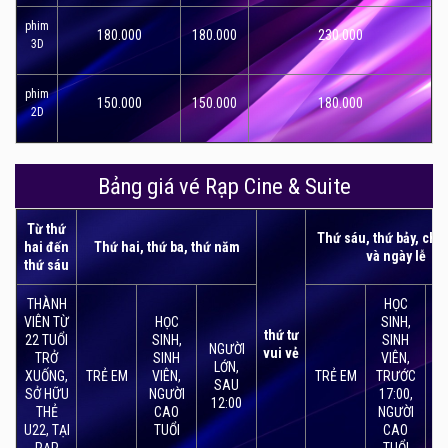
phim
180.000
180.000
230.000
3D
phim
150.000
150.000
180.000
2D
Bảng giá vé Rạp Cine & Suite
Từ thứ
Thứ sáu, thứ bảy, chủ
hai đến
Thứ hai, thứ ba, thứ năm
và ngày lễ
thứ sáu
THÀNH
HỌC
VIÊN TỪ
HỌC
SINH,
thứ tư
22 TUỔI
SINH,
SINH
NGƯỜI
vui vẻ
TRỞ
SINH
VIÊN,
LỚN,
N
XUỐNG,
TRẺ EM
VIÊN,
TRẺ EM
TRƯỚC
SAU
SỞ HỮU
NGƯỜI
17:00,
12:00
THẺ
CAO
NGƯỜI
U22, TẠI
TUỔI
CAO