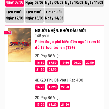
Ngày 07/08
Ngày 08/08
Ngày 09/08
Ngày 10/08
Ngày 11/08
LỊCH CHIẾU
LỊCH CHIẾU
LỊCH CHIẾU
Ngày 12/08
Ngày 13/08
Ngày 14/08
NGƯỜI NHỆN: KHỞI ĐẦU MỚI
IMDB
145 phút
Phim được phổ biến đến người xem từ
đủ 13 tuổi trở lên (13+)
2D Phụ Đề Việt
16:50
17:50
19:50
20:20
20:50
21:50
22:50
4DX2D Phụ Đề Việt | Rạp 4DX
16:20
19:20
22:20
2D Phụ Đề Việt
15:20
18:20
21:20