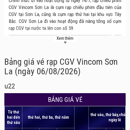
Chính thức đi vào hoạt động từ ngày 14/7, rạp chiếu phim
CGV Vincom Sơn La là cụm rạp chiếu phim đầu tiên của
CGV tại Sơn La, cũng là cụm rạp thứ hai tại khu vực Tây
Bắc. CGV Sơn La đi vào hoạt động đã nâng tổng số cụm
rạp CGV tại nước ta lên con số 59.
Xem thêm
Bảng giá vé rạp CGV Vincom Sơn
La (ngày 06/08/2026)
u22
BẢNG GIÁ VÉ
Từ thứ
thứ sáu, thứ bảy,chủ n
hai đến
thứ hai, thứ ba, thứ năm
ngày lễ
Rạp chiếu phim tọa lạc tại tầng 3 trung tâm thương mại
thứ sáu
Vincom Sơn La, ngã tư cắt đường Hùng Vương và Giảng