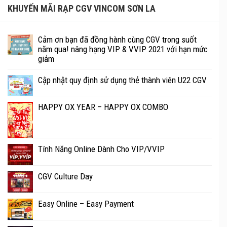
KHUYẾN MÃI RẠP CGV VINCOM SƠN LA
Cảm ơn bạn đã đồng hành cùng CGV trong suốt
năm qua! nâng hạng VIP & VVIP 2021 với hạn mức
giảm
Cập nhật quy định sử dụng thẻ thành viên U22 CGV
HAPPY OX YEAR – HAPPY OX COMBO
Tính Năng Online Dành Cho VIP/VVIP
CGV Culture Day
Easy Online – Easy Payment