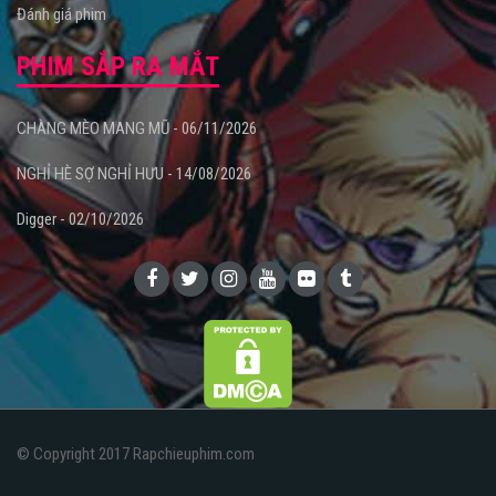
Đánh giá phim
PHIM SẮP RA MẮT
CHÀNG MÈO MANG MŨ - 06/11/2026
NGHỈ HÈ SỢ NGHỈ HƯU - 14/08/2026
Digger - 02/10/2026
© Copyright 2017 Rapchieuphim.com