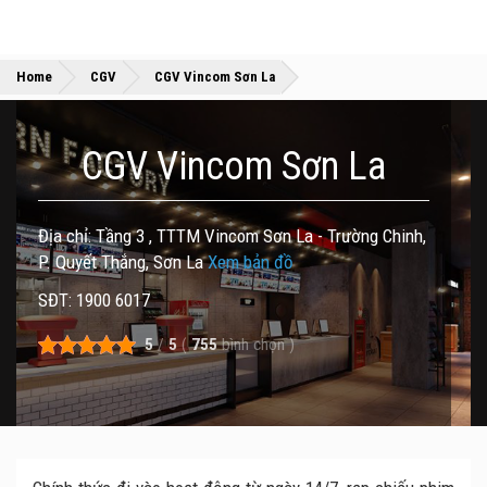
»
»
Home
CGV
CGV Vincom Sơn La
CGV Vincom Sơn La
Địa chỉ: Tầng 3 , TTTM Vincom Sơn La - Trường Chinh,
P. Quyết Thắng, Sơn La
Xem bản đồ
SĐT: 1900 6017
5
/
5
(
755
bình chọn
)