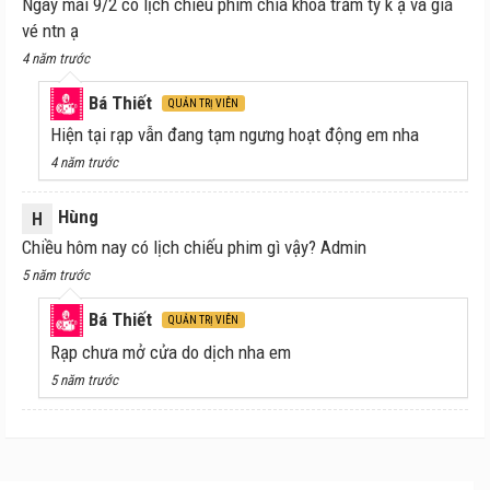
Ngày mai 9/2 có lịch chiếu phim chìa khoá trăm tỷ k ạ và giá
vé ntn ạ
4 năm trước
Bá Thiết
QUẢN TRỊ VIÊN
Hiện tại rạp vẫn đang tạm ngưng hoạt động em nha
4 năm trước
Hùng
H
Chiều hôm nay có lịch chiếu phim gì vậy? Admin
5 năm trước
Bá Thiết
QUẢN TRỊ VIÊN
Rạp chưa mở cửa do dịch nha em
5 năm trước