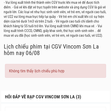
- Vui lòng xuất trình thẻ thành viên CGV trước khi mua vé để được tích
điểm. - Giá vé khi đặt vé trực tuyến trên website và ứng dụng CGV là giá vé
CGV Vincom Sơn La vẫn giữ nguyên phong cách retro
người lớn. Các loại vé như học sinh-sinh viên, vé trẻ em, vé người cao tuổi,
truyền thống của CGV với diện tích sảnh rộng lớn và được
vé U22 vui lòng mua trực tiếp tại quầy. - Vé trẻ em chỉ xuất khi có sự hiện
trang bị đầy đủ bàn ghế để khán giả có thể thoải mái ngồi
diện của trẻ dưới 1m3 và trên 2 tuổi. - Vé người cao tuổi chỉ dành cho
trò chuyện hoặc làm việc trong thời gian chờ đợi phim
khách hàng từ 55 tuổi trở lên. Vui lòng xuất trình CMND khi mua vé. - Vui
lòng xuất trình CCCD, CMND, giấy khai sinh, thẻ học sinh-sinh viên … để
chính thức công chiếu. Ngoài ra bên dưới rạp chiếu phim
mua vé ưu đãi (học sinh-sinh viên, vé trẻ em, vé người cao tuổi, vé U22).
là trung tâm thương mại và khu vui chơi có diện tích rộng
lớn, phù hợp với gia đình có trẻ nhỏ hoặc các bạn trẻ dạo
Lịch chiếu phim tại CGV Vincom Sơn La
chơi, mua sắm trước khi bước vào rạp để theo dõi phim.
hôm nay 06/08
Không tìm thấy lịch chiếu phù hợp
HỎI ĐÁP VỀ RẠP CGV VINCOM SƠN LA (3)