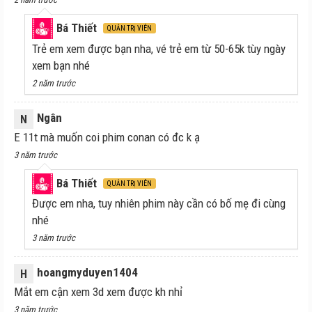
Bá Thiết
QUẢN TRỊ VIÊN
Trẻ em xem được bạn nha, vé trẻ em từ 50-65k tùy ngày
xem bạn nhé
2 năm trước
Ngân
N
E 11t mà muốn coi phim conan có đc k ạ
3 năm trước
Bá Thiết
QUẢN TRỊ VIÊN
Được em nha, tuy nhiên phim này cần có bố mẹ đi cùng
nhé
3 năm trước
hoangmyduyen1404
H
Mắt em cận xem 3d xem được kh nhỉ
3 năm trước