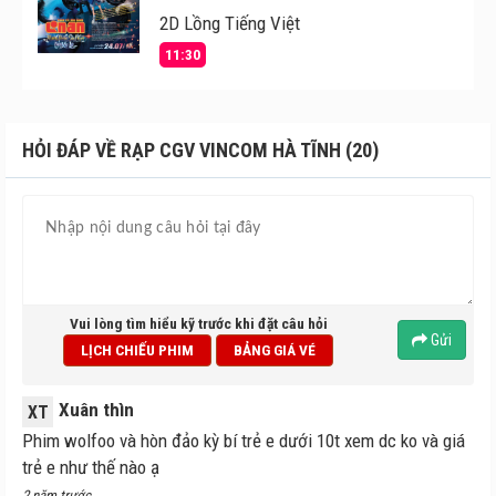
2D Lồng Tiếng Việt
11:30
HỎI ĐÁP VỀ RẠP CGV VINCOM HÀ TĨNH (20)
Vui lòng tìm hiểu kỹ trước khi đặt câu hỏi
Gửi
LỊCH CHIẾU PHIM
BẢNG GIÁ VÉ
Xuân thìn
XT
Phim wolfoo và hòn đảo kỳ bí trẻ e dưới 10t xem dc ko và giá
trẻ e như thế nào ạ
2 năm trước