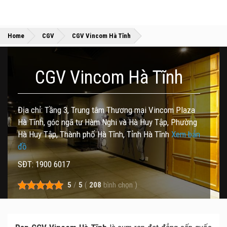
»
»
Home
CGV
CGV Vincom Hà Tĩnh
CGV Vincom Hà Tĩnh
Địa chỉ: Tầng 3, Trung tâm Thương mại Vincom Plaza
Hà Tĩnh, góc ngã tư Hàm Nghi và Hà Huy Tập, Phường
Hà Huy Tập, Thành phố Hà Tĩnh, Tỉnh Hà Tĩnh
Xem bản
đồ
SĐT: 1900 6017
5
/
5
(
208
bình chọn
)