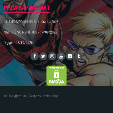
PHIM SẮP RA MẮT
CHÀNG MÈO MANG MŨ - 06/11/2026
NGHỈ HÈ SỢ NGHỈ HƯU - 14/08/2026
Digger - 02/10/2026
© Copyright 2017 Rapchieuphim.com