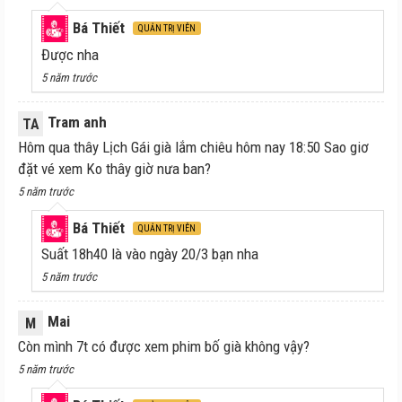
Bá Thiết
QUẢN TRỊ VIÊN
Được nha
5 năm trước
Tram anh
TA
Hôm qua thây Lịch Gái già lắm chiêu hôm nay 18:50 Sao giơ
đặt vé xem Ko thây giờ nưa ban?
5 năm trước
Bá Thiết
QUẢN TRỊ VIÊN
Suất 18h40 là vào ngày 20/3 bạn nha
5 năm trước
Mai
M
Còn mình 7t có được xem phim bố già không vậy?
5 năm trước