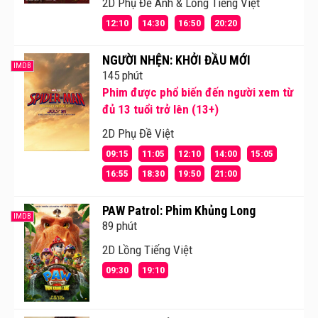
2D Phụ Đề Anh & Lồng Tiếng Việt
12:10
14:30
16:50
20:20
NGƯỜI NHỆN: KHỞI ĐẦU MỚI
IMDB
145 phút
Phim được phổ biến đến người xem từ
đủ 13 tuổi trở lên (13+)
2D Phụ Đề Việt
09:15
11:05
12:10
14:00
15:05
16:55
18:30
19:50
21:00
PAW Patrol: Phim Khủng Long
IMDB
89 phút
2D Lồng Tiếng Việt
09:30
19:10