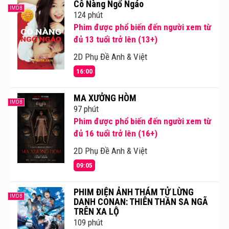
Cô Nàng Ngổ Ngáo
IMDB
124 phút
Phim được phổ biến đến người xem từ
đủ 13 tuổi trở lên (13+)
2D Phụ Đề Anh & Việt
16:00
MA XƯỞNG HÒM
IMDB
97 phút
Phim được phổ biến đến người xem từ
đủ 16 tuổi trở lên (16+)
2D Phụ Đề Anh & Việt
09:05
PHIM ĐIỆN ẢNH THÁM TỬ LỪNG
IMDB
DANH CONAN: THIÊN THẦN SA NGÃ
TRÊN XA LỘ
109 phút