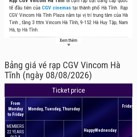
Rạp CGV Vincom Hà Tĩnh
là cụm rạp đạt đẳng cấp quốc
tế đầu tiên của
CGV cinemas
tại thành phố Hà Tĩnh. Rạp
CGV Vincom Hà Tĩnh Plaza nằm tại vị trí trung tâm của Hà
Tinh , tầng 3 tttm Vincom Hà Tĩnh, 9-152 Hà Huy Tập, Nam
Hà, tp Hà Tĩnh.
Xem thêm
Bảng giá vé rạp CGV Vincom Hà
Tĩnh (ngày 08/08/2026)
Ticket price
From
Friday, 
Monday
Monday, Tuesday, Thursday
Pu
to Friday
MEMBERS
CGV Vincom Hà Tĩnh chính thức đi vào hoạt động từ ngày
HappyWednesday
22 YEARS
12/7/2017 tại tầng 3, Trung tâm thương mại Vincom Plaza