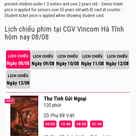
present children under 1.3 meters and over 2 years old. - Senior ticket
price is applied for seniors over 55 years old with ID card at counter. -
Student ticket price is applied when showing student card.
Lịch chiếu phim tại CGV Vincom Hà Tĩnh
hôm nay 08/08
LỊCH CHIẾU
LỊCH CHIẾU
LỊCH CHIẾU
LỊCH CHIẾU
LỊCH CHIẾU
Ngày 08/08
Ngày 09/08
Ngày 10/08
Ngày 11/08
Ngày 12/08
LỊCH CHIẾU
Ngày 13/08
Thư Tình Gửi Ngoại
IMDB
120 phút
2D Phụ Đề Việt
09:50
13:40
18:00
21:30