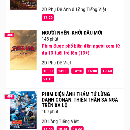
2D Phụ Đề Anh & Lồng Tiếng Việt
17:20
NGƯỜI NHỆN: KHỞI ĐẦU MỚI
IMDB
145 phút
Phim được phổ biến đến người xem từ
đủ 13 tuổi trở lên (13+)
2D Phụ Đề Việt
10:00
13:00
14:20
16:00
19:40
21:15
PHIM ĐIỆN ẢNH THÁM TỬ LỪNG
IMDB
DANH CONAN: THIÊN THẦN SA NGÃ
TRÊN XA LỘ
109 phút
2D Lồng Tiếng Việt
12:00
15:45
19:00