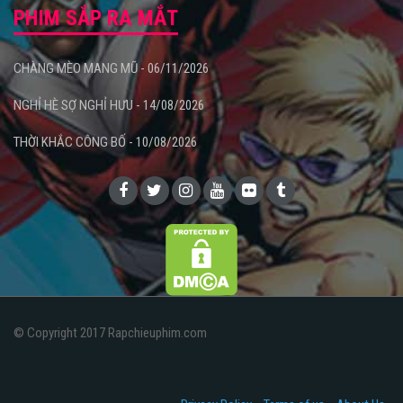
PHIM SẮP RA MẮT
CHÀNG MÈO MANG MŨ - 06/11/2026
NGHỈ HÈ SỢ NGHỈ HƯU - 14/08/2026
THỜI KHẮC CÔNG BỐ - 10/08/2026
© Copyright 2017 Rapchieuphim.com