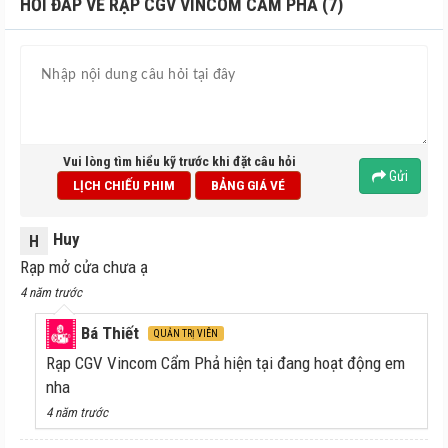
HỎI ĐÁP VỀ RẠP CGV VINCOM CẨM PHẢ (7)
Vui lòng tìm hiểu kỹ trước khi đặt câu hỏi
Gửi
LỊCH CHIẾU PHIM
BẢNG GIÁ VÉ
Huy
H
Rạp mở cửa chưa ạ
4 năm trước
Bá Thiết
QUẢN TRỊ VIÊN
Rạp CGV Vincom Cẩm Phả hiện tại đang hoạt động em
nha
4 năm trước