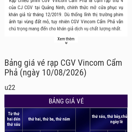
Rạp chiếu phim CGV Vincom Cẩm Phả là cụm rạp thứ 4
của CJ CGV tại Quảng Ninh, chính thức mở cửa phục vụ
khán giả từ tháng 12/2019. Dù thống lĩnh thị trường phim
ảnh tại vùng đất mỏ, tuy nhiên CGV Vincom Cẩm Phả vẫn
chú trọng mang đến cho khán giả dịch vụ chất lượng nhất.
Với mong muốn mang đến cho khán giả những trải nghiệm
Xem thêm
điện ảnh hoàn hảo, chân thực và sống động nhất, CGV
Vincom Cẩm Phả được đầu tư xây dựng theo tiêu chuẩn
rạp chiếu phim Hollywood. Từ hệ thống màn hình chiếu
Bảng giá vé rạp CGV Vincom Cẩm
sắc nét, âm thanh chuẩn Dolby 7.1 và ghế ngồi cao cấp,
Phả (ngày 10/08/2026)
CGV Vincom Cẩm Phả đủ sức đáp ứng nhu cầu theo dõi
phim của những vị khán giả khó tính nhất.
u22
Hiện tại, rạp chiếu phim CGV Vincom Cẩm Phả có tất cả 3
phòng chiếu phim với 411 ghế ngồi. Dù số lượng phòng
BẢNG GIÁ VÉ
chiếu khá ít, song CGV Vincom Cẩm Phả luôn cập nhật đầy
đủ và nhanh chóng những bom tấn điện ảnh hấp dẫn đang
Từ thứ
thứ sáu, thứ bảy,chủ n
hai đến
thứ hai, thứ ba, thứ năm
được công chiếu trong hệ thống CGV trên toàn quốc.
ngày lễ
thứ sáu
CGV Vincom Cẩm Phả sở hữu đội ngũ nhân viên chuyên