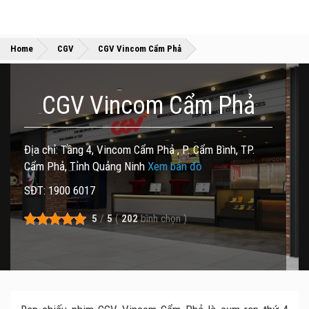
»
»
Home
CGV
CGV Vincom Cẩm Phả
CGV Vincom Cẩm Phả
Địa chỉ: Tầng 4, Vincom Cẩm Phả , P. Cẩm Bình, TP.
Cẩm Phả, Tỉnh Quảng Ninh
Xem bản đồ
SĐT: 1900 6017
5
/
5
(
202
bình chọn
)