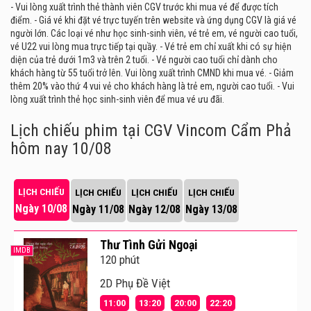
- Vui lòng xuất trình thẻ thành viên CGV trước khi mua vé để được tích
điểm. - Giá vé khi đặt vé trực tuyến trên website và ứng dụng CGV là giá vé
người lớn. Các loại vé như học sinh-sinh viên, vé trẻ em, vé người cao tuổi,
vé U22 vui lòng mua trực tiếp tại quầy. - Vé trẻ em chỉ xuất khi có sự hiện
diện của trẻ dưới 1m3 và trên 2 tuổi. - Vé người cao tuổi chỉ dành cho
khách hàng từ 55 tuổi trở lên. Vui lòng xuất trình CMND khi mua vé. - Giảm
thêm 20% vào thứ 4 vui vẻ cho khách hàng là trẻ em, người cao tuổi. - Vui
lòng xuất trình thẻ học sinh-sinh viên để mua vé ưu đãi.
Lịch chiếu phim tại CGV Vincom Cẩm Phả
hôm nay 10/08
LỊCH CHIẾU
LỊCH CHIẾU
LỊCH CHIẾU
LỊCH CHIẾU
Ngày 10/08
Ngày 11/08
Ngày 12/08
Ngày 13/08
Thư Tình Gửi Ngoại
IMDB
120 phút
2D Phụ Đề Việt
11:00
13:20
20:00
22:20