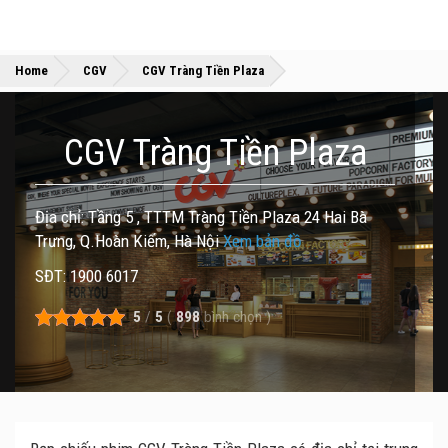
»
»
Home
CGV
CGV Tràng Tiền Plaza
CGV Tràng Tiền Plaza
Địa chỉ: Tầng 5 , TTTM Tràng Tiền Plaza 24 Hai Bà
Trưng, Q.Hoàn Kiếm, Hà Nội
Xem bản đồ
SĐT: 1900 6017
5
/
5
(
898
bình chọn
)