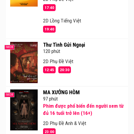
17:40
2D Lồng Tiếng Việt
19:40
Thư Tình Gửi Ngoại
IMDB
120 phút
2D Phụ Đề Việt
12:45
20:30
MA XƯỞNG HÒM
IMDB
97 phút
Phim được phổ biến đến người xem từ
đủ 16 tuổi trở lên (16+)
2D Phụ Đề Anh & Việt
23:00