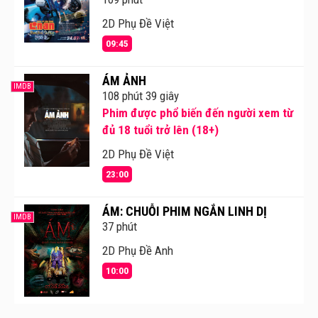
2D Phụ Đề Việt
09:45
ÁM ẢNH
IMDB
108 phút 39 giây
Phim được phổ biến đến người xem từ
đủ 18 tuổi trở lên (18+)
2D Phụ Đề Việt
23:00
ÁM: CHUỖI PHIM NGẮN LINH DỊ
IMDB
37 phút
2D Phụ Đề Anh
10:00