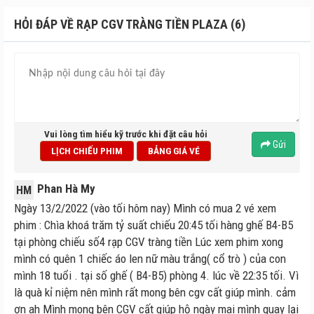
HỎI ĐÁP VỀ RẠP CGV TRÀNG TIỀN PLAZA (6)
Vui lòng tìm hiểu kỹ trước khi đặt câu hỏi
Gửi
LỊCH CHIẾU PHIM
BẢNG GIÁ VÉ
Phan Hà My
HM
Ngày 13/2/2022 (vào tối hôm nay) Mình có mua 2 vé xem
phim : Chìa khoá trăm tỷ suất chiếu 20:45 tối hàng ghế B4-B5
tại phòng chiếu số4 rạp CGV tràng tiền Lúc xem phim xong
mình có quên 1 chiếc áo len nữ màu trắng( cổ trò ) của con
mình 18 tuổi . tại số ghế ( B4-B5) phòng 4. lúc về 22:35 tối. Vì
là quà kỉ niệm nên mình rất mong bên cgv cất giúp mình. cảm
ơn ah Mình mong bên CGV cất giúp hộ ngày mai mình quay lại