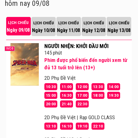
hôm nay 09/08
LỊCH CHIẾU
LỊCH CHIẾU
LỊCH CHIẾU
LỊCH CHIẾU
LỊCH CHIẾU
Ngày 09/08
Ngày 10/08
Ngày 11/08
Ngày 12/08
Ngày 13/08
NGƯỜI NHỆN: KHỞI ĐẦU MỚI
IMDB
145 phút
Phim được phổ biến đến người xem từ
đủ 13 tuổi trở lên (13+)
2D Phụ Đề Việt
10:30
11:00
12:00
13:30
14:00
15:00
16:30
17:00
18:00
19:30
20:00
21:40
22:30
2D Phụ Đề Việt | Rạp GOLD CLASS
13:10
16:10
19:10
22:10