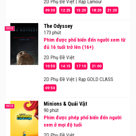
2D Phụ Đề Việt | Rạp Lamour
09:30
12:25
15:20
18:20
21:20
The Odyssey
IMDB
173 phút
Phim được phổ biến đến người xem từ
đủ 16 tuổi trở lên (16+)
2D Phụ Đề Việt
10:50
14:15
17:10
21:00
2D Phụ Đề Việt | Rạp GOLD CLASS
09:50
Minions & Quái Vật
IMDB
90 phút
Phim được phép phổ biến đến người
xem ở mọi độ tuổi
2D Phụ Đề Việt