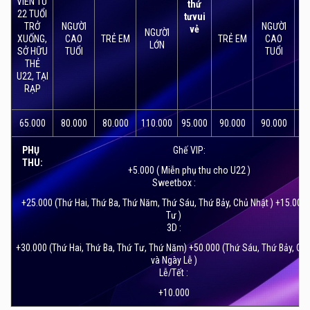
VIÊN TỪ
thứ
chơi, giải trí của người dân thủ đô vào những ngày cuối
22 TUỔI
tưvui
TRỞ
NGƯỜI
NGƯỜI
tuần. Đặc biệt dịp nghỉ lễ Quốc khánh vừa qua, CGV Tràng
vẻ
NGƯỜI
N
XUỐNG,
CAO
TRẺ EM
TRẺ EM
CAO
Tiền Plaza luôn trong tình trạng chật kín khán giả từ sáng
LỚN
SỞ HỮU
TUỔI
TUỔI
tới tối.
THẺ
U22, TẠI
Đến với CGV Tràng Tiền Plaza các tín đồ điện ảnh không
RẠP
chỉ được hưởng cơ sở vật chất bậc nhất, thưởng thức
những bom tấn điện ảnh hấp dẫn mới được ra mắt mà còn
65.000
80.000
80.000
110.000
95.000
90.000
90.000
13
được phục vụ bởi đội ngũ nhân viên chuyên nghiệp luôn
PHỤ
Ghế VIP:
sẵn sàng giải đáp mọi thắc mắc và giải quyết tất cả những
THU:
vấn đề nằm trong khả năng.
+5.000 ( Miễn phụ thu cho U22 )
Sweetbox :
+25.000 (Thứ Hai, Thứ Ba, Thứ Năm, Thứ Sáu, Thứ Bảy, Chủ Nhật ) +15.000
Tư )
3D :
+30.000 (Thứ Hai, Thứ Ba, Thứ Tư, Thứ Năm) +50.000 (Thứ Sáu, Thứ Bảy, Ch
và Ngày Lễ )
Lễ/Tết :
+10.000