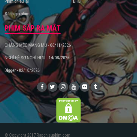
Phim chiếu lại
BHD
Đánh giá phim
PHIM SẮP RA MẮT
CHÀNG MÈO MANG MŨ - 06/11/2026
NGHỈ HÈ SỢ NGHỈ HƯU - 14/08/2026
Digger - 02/10/2026
© Copyright 2017 Rapchieuphim.com