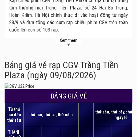
Rạp chiếu phim CGV Tràng Tiền Plaza có địa chỉ tại trung
tâm thương mại Tràng Tiền Plaza, số 24 Hai Bà Trưng,
Hoàn Kiếm, Hà Nội chính thức đi vào hoạt động từ ngày
28/9 và đưa tổng các cụm rạp chiếu phim CGV trên toàn
quốc lên con số 103 rạp.
CGV Tràng Tiền Plaza là cụm rạp được xây dựng nhằm vào
Xem thêm
phân khúc khách hàng cao cấp, vậy nên rạp được trang bị
hệ thống cơ sở vật chất trang thiết bị hiện đại nhất với
thiết kế ấn tượng nhất nhằm mang đến khoảng thời gian
Bảng giá vé rạp CGV Tràng Tiền
thưởng thức phim tuyệt vời dành cho khán giả.
Plaza (ngày 09/08/2026)
Rạp hiện có tất cả 7 rạp chiếu phim với 184 ghế ngồi, đặc
biệt có phòng chiếu giường năm L’amour với 6 giường và
phòng chiếu hạng thương gia Gold Class 18 ghế. Nội thất
BẢNG GIÁ VÉ
được sử dụng trong phòng chiếu là ghế da màu xanh, kết
Từ thứ
hợp với tay nắm gỗ mang lại sự sang trọng, đẳng cấp và
thứ sáu, thứ bảy,chủ n
hai đến
thứ hai, thứ ba, thứ năm
độc đáo dành cho khách hàng.
ngày lễ
thứ sáu
Tọa lạc ngay vị trí đắc địa nhất Hà Nội, rạp chiếu phim
THÀNH
CGV Tràng Tiền Plaza nhanh chóng trở thành lựa chọn vui