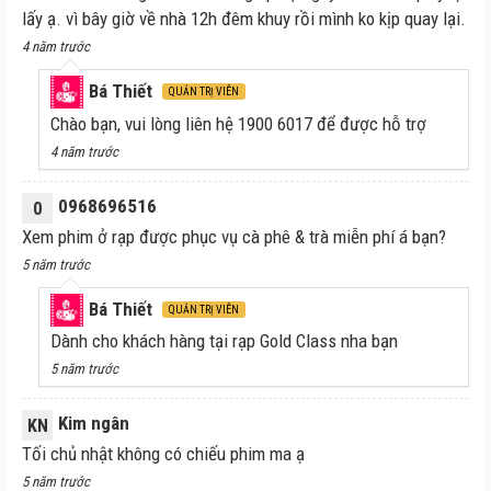
lấy ạ. vì bây giờ về nhà 12h đêm khuy rồi mình ko kịp quay lại.
4 năm trước
Bá Thiết
QUẢN TRỊ VIÊN
Chào bạn, vui lòng liên hệ 1900 6017 để được hỗ trợ
4 năm trước
0968696516
0
Xem phim ở rạp được phục vụ cà phê & trà miễn phí á bạn?
5 năm trước
Bá Thiết
QUẢN TRỊ VIÊN
Dành cho khách hàng tại rạp Gold Class nha bạn
5 năm trước
Kim ngân
KN
Tối chủ nhật không có chiếu phim ma ạ
5 năm trước