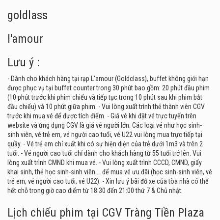
goldlass
l'amour
Lưu ý :
- Dành cho khách hàng tại rạp L'amour (Goldclass), buffet không giới hạn
được phục vụ tại buffet counter trong 30 phút bao gồm: 20 phút đầu phim
(10 phút trước khi phim chiếu và tiếp tục trong 10 phút sau khi phim bắt
đầu chiếu) và 10 phút giữa phim. - Vui lòng xuất trình thẻ thành viên CGV
trước khi mua vé để được tích điểm. - Giá vé khi đặt vé trực tuyến trên
website và ứng dụng CGV là giá vé người lớn. Các loại vé như học sinh-
sinh viên, vé trẻ em, vé người cao tuổi, vé U22 vui lòng mua trực tiếp tại
quầy. - Vé trẻ em chỉ xuất khi có sự hiện diện của trẻ dưới 1m3 và trên 2
tuổi. - Vé người cao tuổi chỉ dành cho khách hàng từ 55 tuổi trở lên. Vui
lòng xuất trình CMND khi mua vé. - Vui lòng xuất trình CCCD, CMND, giấy
khai sinh, thẻ học sinh-sinh viên … để mua vé ưu đãi (học sinh-sinh viên, vé
trẻ em, vé người cao tuổi, vé U22). - Xin lưu ý bãi đỗ xe của tòa nhà có thể
hết chỗ trong giờ cao điểm từ 18:30 đến 21:00 thứ 7 & Chủ nhật.
Lịch chiếu phim tại CGV Tràng Tiền Plaza