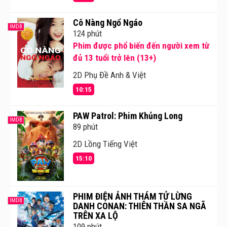
Cô Nàng Ngổ Ngáo
IMDB
124 phút
Phim được phổ biến đến người xem từ
đủ 13 tuổi trở lên (13+)
2D Phụ Đề Anh & Việt
10:15
PAW Patrol: Phim Khủng Long
IMDB
89 phút
2D Lồng Tiếng Việt
15:10
PHIM ĐIỆN ẢNH THÁM TỬ LỪNG
IMDB
DANH CONAN: THIÊN THẦN SA NGÃ
TRÊN XA LỘ
109 phút