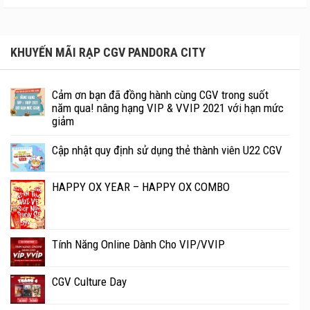
KHUYẾN MÃI RẠP CGV PANDORA CITY
Cảm ơn bạn đã đồng hành cùng CGV trong suốt
năm qua! nâng hạng VIP & VVIP 2021 với hạn mức
giảm
Cập nhật quy định sử dụng thẻ thành viên U22 CGV
HAPPY OX YEAR – HAPPY OX COMBO
Tính Năng Online Dành Cho VIP/VVIP
CGV Culture Day