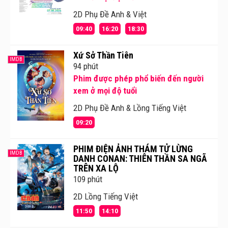
2D Phụ Đề Anh & Việt
09:40
16:20
18:30
Xứ Sở Thần Tiên
IMDB
94 phút
Phim được phép phổ biến đến người
xem ở mọi độ tuổi
2D Phụ Đề Anh & Lồng Tiếng Việt
09:20
PHIM ĐIỆN ẢNH THÁM TỬ LỪNG
IMDB
DANH CONAN: THIÊN THẦN SA NGÃ
TRÊN XA LỘ
109 phút
2D Lồng Tiếng Việt
11:50
14:10