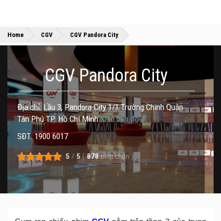
»
»
Home
CGV
CGV Pandora City
CGV Pandora City
Địa chỉ: Lầu 3, Pandora City 1/1 Trường Chinh Quận
Tân Phú TP. Hồ Chí Minh
Xem bản đồ
SĐT: 1900 6017
5
/
5
(
878
bình chọn
)