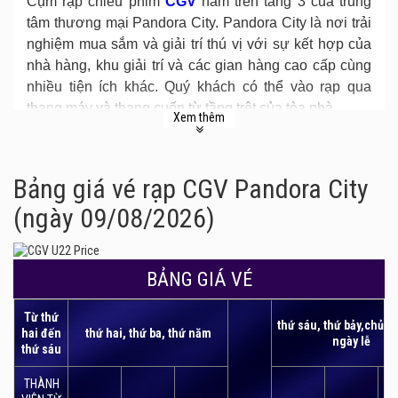
Cụm rạp chiếu phim
CGV
nằm trên tầng 3 của trung
tâm thương mại Pandora City. Pandora City là nơi trải
nghiệm mua sắm và giải trí thú vị với sự kết hợp của
nhà hàng, khu giải trí và các gian hàng cao cấp cùng
nhiều tiện ích khác. Quý khách có thể vào rạp qua
thang máy và thang cuốn từ tầng trệt của tòa nhà.
Xem thêm
Bảng giá vé rạp CGV Pandora City
(ngày 09/08/2026)
BẢNG GIÁ VÉ
Từ thứ
thứ sáu, thứ bảy,chủ n
hai đến
thứ hai, thứ ba, thứ năm
ngày lễ
thứ sáu
THÀNH