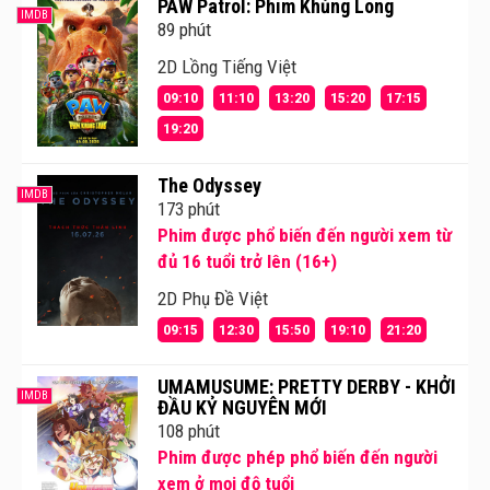
PAW Patrol: Phim Khủng Long
IMDB
89 phút
2D Lồng Tiếng Việt
09:10
11:10
13:20
15:20
17:15
19:20
The Odyssey
IMDB
173 phút
Phim được phổ biến đến người xem từ
đủ 16 tuổi trở lên (16+)
2D Phụ Đề Việt
09:15
12:30
15:50
19:10
21:20
UMAMUSUME: PRETTY DERBY - KHỞI
IMDB
ĐẦU KỶ NGUYÊN MỚI
108 phút
Phim được phép phổ biến đến người
xem ở mọi độ tuổi