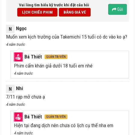
Vui lòng tìm hiểu kỹ trước khi đặt câu hỏi
Gửi
LỊCH CHIẾU PHIM
BẢNG GIÁ VÉ
Ngọc
N
Muốn xem kịch trường của Takemichi 15 tuổi có dc vào ko ạ?
4 năm trước
Bá Thiết
QUẢN TRỊ VIÊN
Phim cấm khán giả dưới 18 tuổi em nhé
4 năm trước
Nhi
N
7/11 rạp mở chưa ạ
4 năm trước
Bá Thiết
QUẢN TRỊ VIÊN
Hiện tại đang dịch nên chưa có lịch cụ thể nha em
4 năm trước