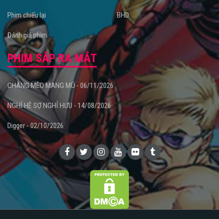
Phim chiếu lại
BHD
Đánh giá phim
PHIM SẮP RA MẮT
CHÀNG MÈO MANG MŨ - 06/11/2026
NGHỈ HÈ SỢ NGHỈ HƯU - 14/08/2026
Digger - 02/10/2026