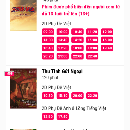
Phim được phổ biến đến người xem từ
đủ 13 tuổi trở lên (13+)
2D Phụ Đề Việt
09:00
10:00
10:40
11:20
12:00
13:00
13:40
14:20
15:00
16:00
16:40
17:20
18:00
19:00
19:40
20:20
21:00
22:00
22:40
Thư Tình Gửi Ngoại
IMDB
120 phút
2D Phụ Đề Việt
10:30
15:10
20:00
22:20
2D Phụ Đề Anh & Lồng Tiếng Việt
12:50
17:40