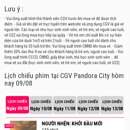
Phú và Tân Bình. Sự kết hợp giữa
CGV Cinemas
với
Lưu ý :
những thương hiệu mua sắm và ẩm thực tại
Pandora
- Vui lòng xuất trình thẻ thành viên CGV trước khi mua vé để được tích
City
sẽ mang đến cho cộng đồng sự tiện lợi khi cùng
điểm. - Giá vé khi đặt vé trực tuyến trên website và ứng dụng CGV là giá vé
khám phá những giá trị và trải nghiệm giải trí thú vị.
người lớn. Các loại vé như học sinh-sinh viên, vé trẻ em, vé người cao tuổi,
vé U22 vui lòng mua trực tiếp tại quầy. - Vé trẻ em chỉ xuất khi có sự hiện
diện của trẻ dưới 1m3 và trên 2 tuổi. - Vé người cao tuổi chỉ dành cho
khách hàng từ 55 tuổi trở lên. Vui lòng xuất trình CMND khi mua vé. - Giảm
thêm 20% vào thứ 4 vui vẻ cho khách hàng là trẻ em, người cao tuổi. - Vui
lòng xuất trình CCCD, CMND, giấy khai sinh, thẻ học sinh-sinh viên … để
mua vé ưu đãi (học sinh-sinh viên, vé trẻ em, vé người cao tuổi, vé U22).
Lịch chiếu phim tại CGV Pandora City
hôm
nay 09/08
LỊCH CHIẾU
LỊCH CHIẾU
LỊCH CHIẾU
LỊCH CHIẾU
LỊCH CHIẾU
Ngày 09/08
Ngày 10/08
Ngày 11/08
Ngày 12/08
Ngày 13/08
NGƯỜI NHỆN: KHỞI ĐẦU MỚI
IMDB
145 phút