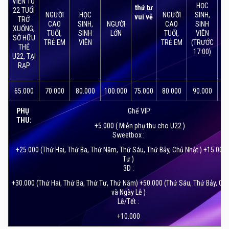
VIÊN TỪ
HỌC
thứ tư
22 TUỔI
NGƯỜI
HỌC
NGƯỜI
SINH,
vui vẻ
TRỞ
CAO
SINH,
NGƯỜI
CAO
SINH
N
XUỐNG,
TUỔI,
SINH
LỚN
TUỔI,
VIÊN
SỞ HỮU
TRẺ EM
VIÊN
TRẺ EM
(TRƯỚC
THẺ
17:00)
U22, TẠI
CGV Centerpoint Lê Văn Lương
sẽ là rạp chiếu phim CGV
RẠP
đầu tiên trên toàn bộ khu vực Trung Hòa Nhân Chính –
Trần Duy Hưng – Hoàng Minh Giám. Đây là tin vui lớn với
65.000
70.000
80.000
100.000
75.000
80.000
90.000
12
người dân khu vực lân cận như Trần Duy Hưng – Hoàng
Minh Giám – nơi vốn có mật độ cư dân rất đông đúc
PHỤ
Ghế VIP:
nhưng lại chưa có nhiều dịch vụ giải trí cao cấp. Tiếp tục
THU:
+5.000 ( Miễn phụ thu cho U22 )
phủ sóng tại thủ đô Hà Nội, CGV Centre Point Lê Văn
Sweetbox :
Lương sẽ không ngừng mang đến những trải nghiệm điện
+25.000 (Thứ Hai, Thứ Ba, Thứ Năm, Thứ Sáu, Thứ Bảy, Chủ Nhật ) +15.000
ảnh tuyệt vời cho khán giả.
Tư )
3D :
+30.000 (Thứ Hai, Thứ Ba, Thứ Tư, Thứ Năm) +50.000 (Thứ Sáu, Thứ Bảy, Ch
và Ngày Lễ )
Lễ/Tết :
+10.000