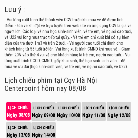
Lưu ý :
- Vui lòng xuất trình thẻ thành viên CGV trước khi mua vé để được tích
điểm. - Giá vé khi đặt vé trực tuyến trên website và ứng dụng CGV là giá vé
người lớn. Các loại vé như học sinh-sinh viên, vé trẻ em, vé người cao tuổi,
vé U22 vui lòng mua trực tiếp tại quầy. - Vé trẻ em chỉ xuất khi có sự hiện
diện của trẻ dưới 1m3 và trên 2 tuổi. - Vé người cao tuổi chỉ dành cho
khách hàng từ 55 tuổi trở lên. Vui lòng xuất trình CMND khi mua vé. - Giảm
thêm 20% vào thứ 4 vui vẻ cho khách hàng là trẻ em, người cao tuổi. - Vui
lòng xuất trình CCCD, CMND, giấy khai sinh, thẻ học sinh-sinh viên … để
mua vé ưu đãi (học sinh-sinh viên, vé trẻ em, vé người cao tuổi, vé U22).
Lịch chiếu phim tại Cgv Hà Nội
Centerpoint
hôm nay 08/08
LỊCH CHIẾU
LỊCH CHIẾU
LỊCH CHIẾU
LỊCH CHIẾU
LỊCH CHIẾU
Ngày 08/08
Ngày 09/08
Ngày 10/08
Ngày 11/08
Ngày 12/08
LỊCH CHIẾU
LỊCH CHIẾU
Ngày 13/08
Ngày 14/08