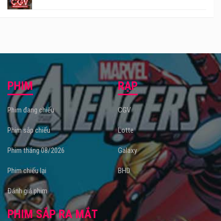
PHIM
RẠP
Phim đang chiếu
CGV
Phim sắp chiếu
Lotte
Phim tháng 08/2026
Galaxy
Phim chiếu lại
BHD
Đánh giá phim
PHIM SẮP RA MẮT