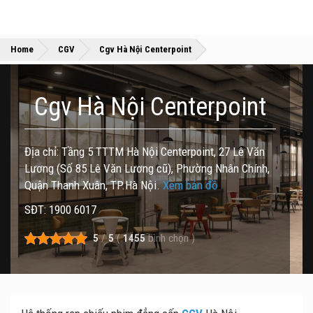
»
»
Home
CGV
Cgv Hà Nội Centerpoint
Cgv Hà Nội Centerpoint
Địa chỉ: Tầng 5 TTTM Hà Nội Centerpoint, 27 Lê Văn
Lương (Số 85 Lê Văn Lương cũ), Phường Nhân Chính,
Quận Thanh Xuân, TP.Hà Nội.
Xem bản đồ
SĐT: 1900 6017
5
/
5
(
1455
bình chọn
)