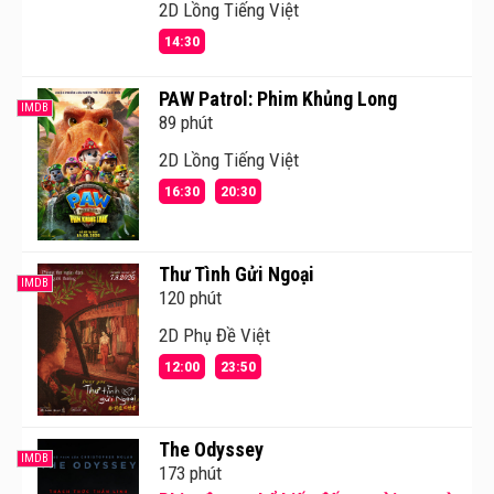
2D Lồng Tiếng Việt
14:30
PAW Patrol: Phim Khủng Long
IMDB
89 phút
2D Lồng Tiếng Việt
16:30
20:30
Thư Tình Gửi Ngoại
IMDB
120 phút
2D Phụ Đề Việt
12:00
23:50
The Odyssey
IMDB
173 phút