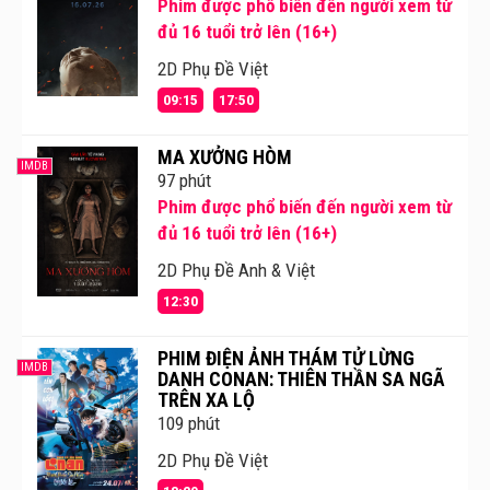
Phim được phổ biến đến người xem từ
đủ 16 tuổi trở lên (16+)
2D Phụ Đề Việt
09:15
17:50
MA XƯỞNG HÒM
IMDB
97 phút
Phim được phổ biến đến người xem từ
đủ 16 tuổi trở lên (16+)
2D Phụ Đề Anh & Việt
12:30
PHIM ĐIỆN ẢNH THÁM TỬ LỪNG
IMDB
DANH CONAN: THIÊN THẦN SA NGÃ
TRÊN XA LỘ
109 phút
2D Phụ Đề Việt