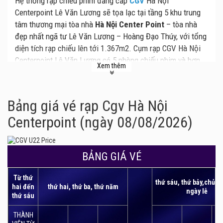
Hệ thống rạp chiếu phim đẳng cấp
CGV
Hà Nội
Centerpoint Lê Văn Lương sẽ tọa lạc tại tầng 5 khu trung
tâm thương mại tòa nhà
Hà Nội Center Point
– tòa nhà
đẹp nhất ngã tư Lê Văn Lương – Hoàng Đạo Thúy, với tổng
diện tích rạp chiếu lên tới 1.367m2. Cụm rạp CGV Hà Nội
Centerpoint Lê Văn Lương có 5 phòng chiếu phim và hơn
Xem thêm
779 ghế ngồi được thiết kế đặc trưng phù hợp cho từng
tầm nhìn. Không chỉ vậy, cụm rạp này còn sở hữu trang
thiết bị âm thanh và màn chiếu với tiêu chuẩn quốc tế,
Bảng giá vé rạp Cgv Hà Nội
đảm bảo đem đến những trải nghiệm điện ảnh hoàn hảo
Centerpoint (ngày 08/08/2026)
nhất cho người yêu điện ảnh.
BẢNG GIÁ VÉ
Từ thứ
thứ sáu, thứ bảy,chủ n
hai đến
thứ hai, thứ ba, thứ năm
ngày lễ
thứ sáu
THÀNH