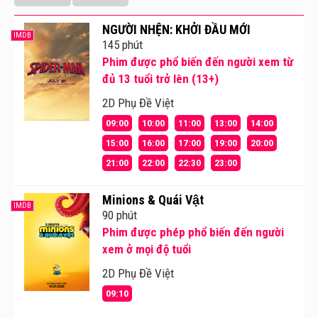
NGƯỜI NHỆN: KHỞI ĐẦU MỚI
IMDB
145 phút
Phim được phổ biến đến người xem từ
đủ 13 tuổi trở lên (13+)
2D Phụ Đề Việt
09:00
10:00
11:00
13:00
14:00
15:00
16:00
17:00
19:00
20:00
21:00
22:00
22:30
23:00
Minions & Quái Vật
IMDB
90 phút
Phim được phép phổ biến đến người
xem ở mọi độ tuổi
2D Phụ Đề Việt
09:10