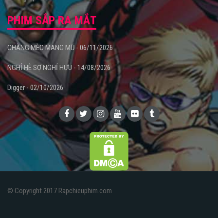
PHIM SẮP RA MẮT
CHÀNG MÈO MANG MŨ - 06/11/2026
NGHỈ HÈ SỢ NGHỈ HƯU - 14/08/2026
Digger - 02/10/2026
© Copyright 2017 Rapchieuphim.com