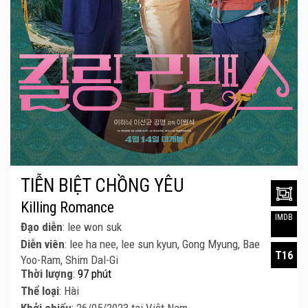
TIỄN BIỆT CHỒNG YÊU
Killing Romance
IMDB
Đạo diễn
: lee won suk
Diễn viên
: lee ha nee, lee sun kyun, Gong Myung, Bae
T16
Yoo-Ram, Shim Dal-Gi
Thời lượng
:
97 phút
Thể loại
: Hài