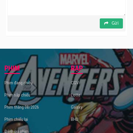
Gửi
PHIM
RẠP
Phim đang chiếu
CGV
Phim sắp chiếu
Lotte
Phim tháng 08/2026
Galaxy
Phim chiếu lại
BHD
Đánh giá phim