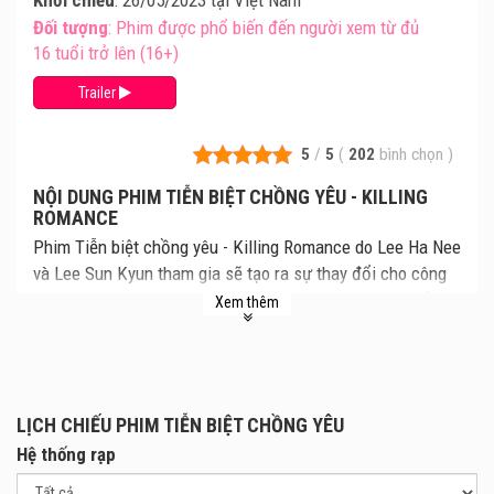
Khởi chiếu
: 26/05/2023 tại Việt Nam
Đối tượng
: Phim được phổ biến đến người xem từ đủ
16 tuổi trở lên (16+)
Trailer
5
/
5
(
202
bình chọn
)
NỘI DUNG PHIM TIỄN BIỆT CHỒNG YÊU - KILLING
ROMANCE
Phim Tiễn biệt chồng yêu - Killing Romance do Lee Ha Nee
và Lee Sun Kyun tham gia sẽ tạo ra sự thay đổi cho công
thức phim hài lãng mạn, có nội dung xoay quanh nữ diễn
Xem thêm
viên nổi tiếng và cuộc hôn nhân không hạnh phúc. Cùng
xem lịch chiếu Tiễn biệt chồng yêu mới nhất, giá vé Tiễn
biệt chồng yêu chi tiết từng rạp. Review phim và mua vé
xem phim Tiễn biệt chồng yêu tại các Rạp Chiếu Phim.
LỊCH CHIẾU PHIM TIỄN BIỆT CHỒNG YÊU
Phim kể về một nữ diễn viên nổi tiếng Hwang Yeo Rae (do
Hệ thống rạp
Lee Ha Nee thủ vai) đã kết hôn với Jonathan Na (do Lee