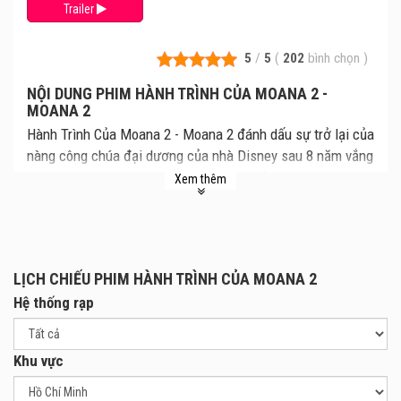
Trailer
5
/
5
(
202
bình chọn
)
NỘI DUNG PHIM HÀNH TRÌNH CỦA MOANA 2 -
MOANA 2
Hành Trình Của Moana 2 - Moana 2 đánh dấu sự trở lại của
nàng công chúa đại dương của nhà Disney sau 8 năm vắng
bóng. Cùng xem lịch chiếu Hành Trình Của Moana 2 mới
Xem thêm
nhất, giá vé Hành Trình Của Moana 2 chi tiết tại rạp.
Review phim và mua vé xem phim Hành Trình Của Moana 2
tại các Rạp Chiếu Phim.
Moana bước vào cuộc hành trình đến những vùng biển đã
LỊCH CHIẾU PHIM HÀNH TRÌNH CỦA MOANA 2
mất tích ở châu Đại Dương, theo tiếng gọi của tổ tiên.
Hệ thống rạp
Trong phim, Moana đã dùng một vỏ ốc để tặng cho con ốc
mượn hồn bên bờ biển. Cô đầy tự tin và bản lĩnh cầm lái
chiếc thuyền camakau truyền thống băng ra biển khơi, trở
Khu vực
thành niềm tin mới của dân làng. Bên cạnh công chúa