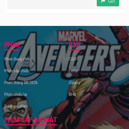
Gửi
PHIM
RẠP
Phim đang chiếu
CGV
Phim sắp chiếu
Lotte
Phim tháng 08/2026
Galaxy
Phim chiếu lại
BHD
Đánh giá phim
PHIM SẮP RA MẮT