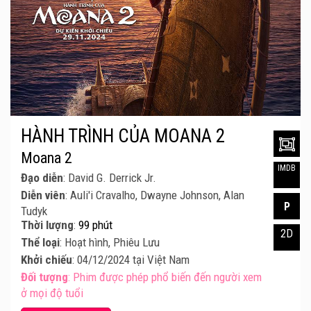
HÀNH TRÌNH CỦA MOANA 2
Moana 2
IMDB
Đạo diễn
: David G. Derrick Jr.
Diễn viên
: Auli'i Cravalho, Dwayne Johnson, Alan
P
Tudyk
Thời lượng
:
99 phút
2D
Thể loại
: Hoạt hình, Phiêu Lưu
Khởi chiếu
: 04/12/2024 tại Việt Nam
Đối tượng
: Phim được phép phổ biến đến người xem
ở mọi độ tuổi