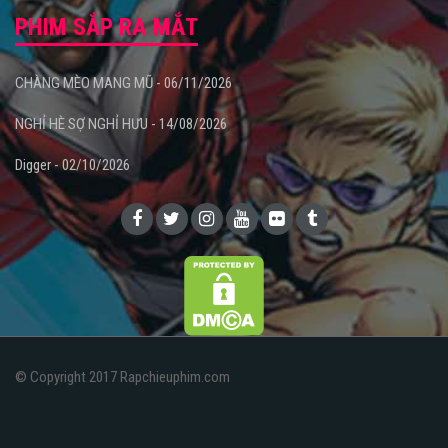
PHIM SẮP RA MẮT
CHÀNG MÈO MANG MŨ - 06/11/2026
NGHỈ HÈ SỢ NGHỈ HƯU - 14/08/2026
Digger - 02/10/2026
© Copyright 2017 Rapchieuphim.com