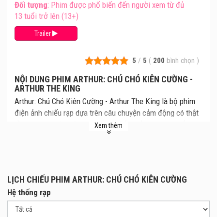
Đối tượng
: Phim được phổ biến đến người xem từ đủ
13 tuổi trở lên (13+)
Trailer
5
/
5
(
200
bình chọn
)
NỘI DUNG PHIM ARTHUR: CHÚ CHÓ KIÊN CƯỜNG -
ARTHUR THE KING
Arthur: Chú Chó Kiên Cường - Arthur The King là bộ phim
điện ảnh chiếu rạp dựa trên câu chuyện cảm động có thật
về tình bạn giữa một tay đua thi đấu thể thao mạo hiểm và
Xem thêm
một chú chó đường phố. Cùng xem lịch chiếu Arthur: Chú
Chó Kiên Cường mới nhất, giá vé Arthur: Chú Chó Kiên
Cường chi tiết tại rạp. Review phim và mua vé xem phim
Arthur: Chú Chó Kiên Cường tại các Rạp Chiếu Phim.
LỊCH CHIẾU PHIM ARTHUR: CHÚ CHÓ KIÊN CƯỜNG
Bộ phim sẽ theo chân Mikael Lindnord, tay đua từng tham
Hệ thống rạp
gia chinh phục giải thi đấu thể thao mạo hiểm nhất trên thế
giới - Adventure Races Worldwide (ARW), giải đua kết hợp