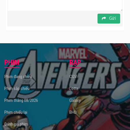
Gửi
PHIM
RẠP
Phim đang chiếu
CGV
Phim sắp chiếu
Lotte
Phim tháng 08/2026
Galaxy
Phim chiếu lại
BHD
Đánh giá phim