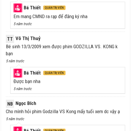
Bá Thiết
QUẢN TRỊ VIÊN
Em mang CMND ra rạp để đăng ký nha
5 năm trước
Võ Thị Thuỷ
TT
Bé sinh 13/3/2009 xem được phim GODZILLA VS. KONG k
bạn
5 năm trước
Bá Thiết
QUẢN TRỊ VIÊN
Được bạn nha
5 năm trước
Ngọc Bích
NB
Cho mình hỏi phim Godzilla VS Kong mấy tuổi xem dc vậy ạ
5 năm trước
Bá Thiết
QUẢN TRỊ VIÊN