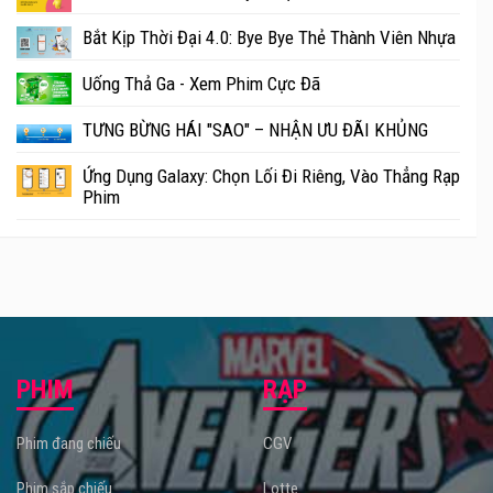
Bắt Kịp Thời Đại 4.0: Bye Bye Thẻ Thành Viên Nhựa
Uống Thả Ga - Xem Phim Cực Đã
TƯNG BỪNG HÁI "SAO" – NHẬN ƯU ĐÃI KHỦNG
Ứng Dụng Galaxy: Chọn Lối Đi Riêng, Vào Thẳng Rạp
Phim
PHIM
RẠP
Phim đang chiếu
CGV
Phim sắp chiếu
Lotte