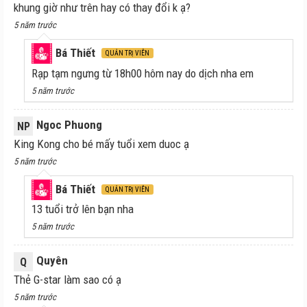
khung giờ như trên hay có thay đổi k ạ?
5 năm trước
Bá Thiết
QUẢN TRỊ VIÊN
Rạp tạm ngưng từ 18h00 hôm nay do dịch nha em
5 năm trước
Ngoc Phuong
NP
King Kong cho bé mấy tuổi xem duoc ạ
5 năm trước
Bá Thiết
QUẢN TRỊ VIÊN
13 tuổi trở lên bạn nha
5 năm trước
Quyên
Q
Thẻ G-star làm sao có ạ
5 năm trước