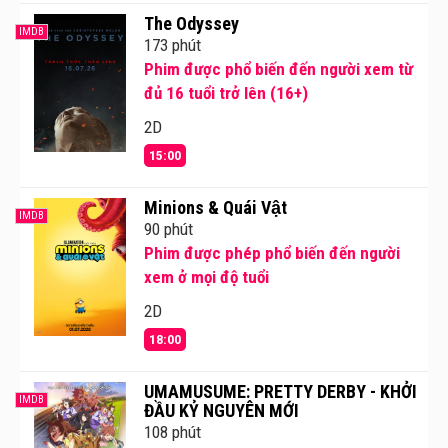
The Odyssey
IMDB
173 phút
Phim được phổ biến đến người xem từ
đủ 16 tuổi trở lên (16+)
2D
15:00
Minions & Quái Vật
IMDB
90 phút
Phim được phép phổ biến đến người
xem ở mọi độ tuổi
2D
18:00
UMAMUSUME: PRETTY DERBY - KHỞI
IMDB
ĐẦU KỶ NGUYÊN MỚI
108 phút