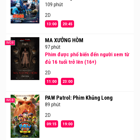
cảm giác thoải mái góp phần mang tới những trải
109 phút
nghiệm mới mẻ, sảng khoái, đầy hứng khởi và thân
2D
thiện cho các fan ghiền phim của mình .
13:00
20:45
MA XƯỞNG HÒM
IMDB
97 phút
Phim được phổ biến đến người xem từ
đủ 16 tuổi trở lên (16+)
2D
11:00
23:00
PAW Patrol: Phim Khủng Long
IMDB
89 phút
2D
09:15
19:00