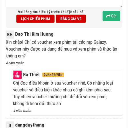
Vui lòng tìm hiểu kỹ trước khi đặt câu hỏi
Gửi
LỊCH CHIẾU PHIM
BẢNG GIÁ VÉ
Dao Thi Kim Huong
KH
Xin chào! Chị có voucher xem phim tại các rạp Galaxy.
Voucher này được sử dụng để mua vé xem phim và thức ăn
không em?
4 năm trước
Bá Thiết
QUẢN TRỊ VIÊN
Chị đọc điều khoản ở sau voucher nhé, Có những loại
voucher và điều kiện khác nhau có ghi kèm phía sau.
Tuy nhiên voucher thường chỉ để đổi vé xem phim,
không đi kèm đổi thức ăn
4 năm trước
dangduythang
D