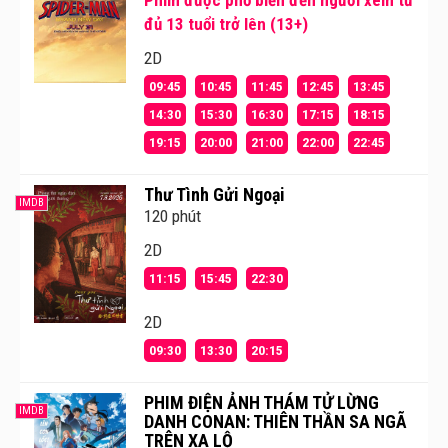
Phim được phổ biến đến người xem từ
đủ 13 tuổi trở lên (13+)
2D
09:45
10:45
11:45
12:45
13:45
14:30
15:30
16:30
17:15
18:15
19:15
20:00
21:00
22:00
22:45
Thư Tình Gửi Ngoại
IMDB
120 phút
2D
11:15
15:45
22:30
2D
Không gian rạp
Galaxy Tân Bình
có thiết kế chủ đạo 2
09:30
13:30
20:15
màu đỏ và nâu tạo nên một không gian vừa ấm cúng
vừa sang trọng . Giống như các cụm rạp khác trong hệ
PHIM ĐIỆN ẢNH THÁM TỬ LỪNG
thống
Galaxy Cinema
,rạp này có ghế ngồi êm ái lý
IMDB
DANH CONAN: THIÊN THẦN SA NGÃ
tưởng , có độ nhún vừa phải , lối đi thông thoáng tạo
TRÊN XA LỘ