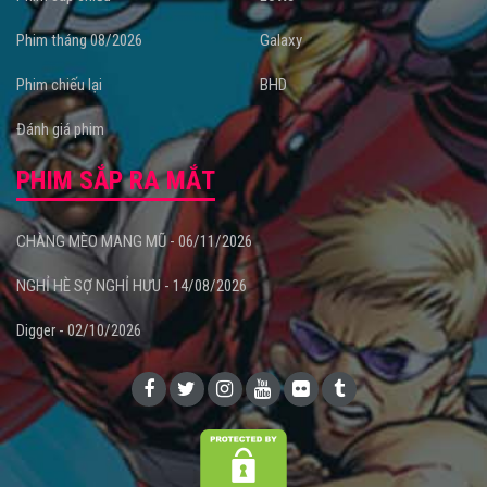
Phim tháng 08/2026
Galaxy
Phim chiếu lại
BHD
Đánh giá phim
PHIM SẮP RA MẮT
CHÀNG MÈO MANG MŨ - 06/11/2026
NGHỈ HÈ SỢ NGHỈ HƯU - 14/08/2026
Digger - 02/10/2026