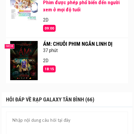
Phim được phép phổ biến đến người
xem ở mọi độ tuổi
2D
09:00
ÁM: CHUỖI PHIM NGẮN LINH DỊ
IMDB
37 phút
2D
18:15
HỎI ĐÁP VỀ RẠP GALAXY TÂN BÌNH (66)