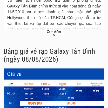
Với diện tích hơn 3000 m2 gồm 5 phòng chiếu,
Galaxy Tân Bình
chính thức đi vào hoạt động từ ngày
11/6/2010 và được đánh giá như một thế giới
Hollywood thu nhỏ của TP.HCM. Cùng sự hỗ trợ tư
vấn thiết kế và lắp đặt bởi các chuyên gia của Tập
đoàn Warner Bros đến từ Hollywood, các phòng chiếu
Xem thêm
2D và 3D với màn hình chiếu sắc nét và dàn âm thanh
Dolby 7.1 bậc nhất tại Việt Nam.
Bảng giá vé rạp Galaxy Tân Bình
(ngày 08/08/2026)
Giá vé