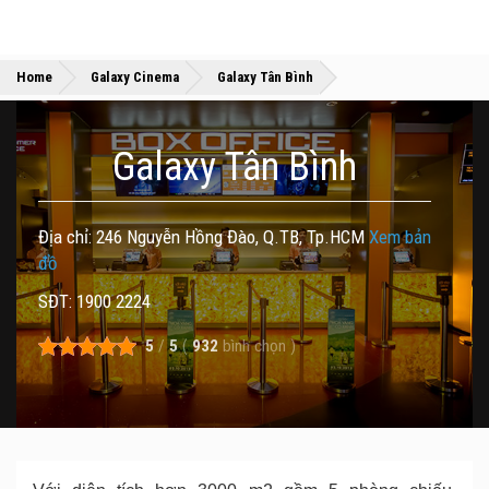
»
»
Home
Galaxy Cinema
Galaxy Tân Bình
Galaxy Tân Bình
Địa chỉ: 246 Nguyễn Hồng Đào, Q.TB, Tp.HCM
Xem bản
đồ
SĐT: 1900 2224
5
/
5
(
932
bình chọn
)