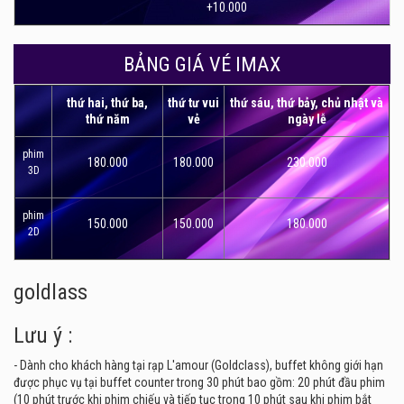
+10.000
BẢNG GIÁ VÉ IMAX
thứ hai, thứ ba,
thứ tư vui
thứ sáu, thứ bảy, chủ nhật và
thứ năm
vẻ
ngày lễ
phim
180.000
180.000
230.000
3D
phim
150.000
150.000
180.000
2D
goldlass
Lưu ý :
- Dành cho khách hàng tại rạp L'amour (Goldclass), buffet không giới hạn
được phục vụ tại buffet counter trong 30 phút bao gồm: 20 phút đầu phim
(10 phút trước khi phim chiếu và tiếp tục trong 10 phút sau khi phim bắt