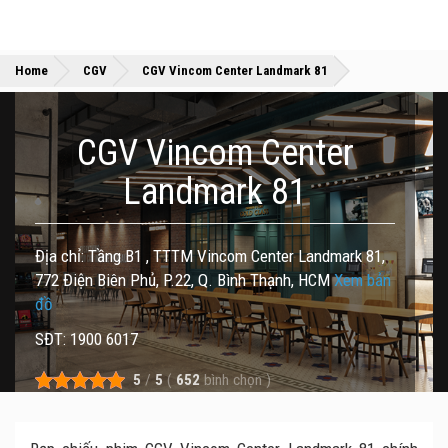
»
»
Home
CGV
CGV Vincom Center Landmark 81
CGV Vincom Center
Landmark 81
Địa chỉ: Tầng B1 , TTTM Vincom Center Landmark 81,
772 Điện Biên Phủ, P.22, Q. Bình Thạnh, HCM
Xem bản
đồ
SĐT: 1900 6017
5
/
5
(
652
bình chọn
)