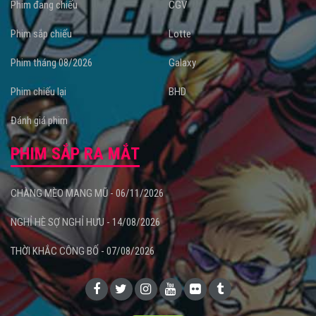
Phim đang chiếu
CGV
Phim sắp chiếu
Lotte
Phim tháng 08/2026
Galaxy
Phim chiếu lại
BHD
Đánh giá phim
PHIM SẮP RA MẮT
CHÀNG MÈO MANG MŨ - 06/11/2026
NGHỈ HÈ SỢ NGHỈ HƯU - 14/08/2026
THỜI KHẮC CÔNG BỐ - 07/08/2026