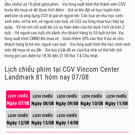
đầu chiếu) và 10 phút giữa phim. - Vui lòng xuất trình thẻ thành viên CGV
trước khi mua vé để được tích điểm. - Giá vé khi đặt vé trực tuyến trên
website và ứng dụng CGV là giá vé người lớn. Các loại vé như học sinh-
sinh viên, vé trẻ em, vé người cao tuổi, vé U22 vui lòng mua trực tiếp tại
quầy. - Vé trẻ em chỉ xuất khi có sự hiện diện của trẻ dưới 1m3 và trên 2
tuổi. - Vé người cao tuổi chỉ dành cho khách hàng từ 55 tuổi trở lên. Vui
lòng xuất trình CMND khi mua vé. - Giảm thêm 20% vào thứ 4 vui vẻ cho
khách hàng là trẻ em, người cao tuổi. - Vui lòng xuất trình thẻ học sinh-sinh
viên để mua vé ưu đãi. - Xin lưu ý bãi đỗ xe của tòa nhà có thể hết chỗ
trong giờ cao điểm từ 18:30 đến 21:00 thứ 7 & Chủ nhật.
Lịch chiếu phim tại CGV Vincom Center
Landmark 81
hôm nay 07/08
LỊCH CHIẾU
LỊCH CHIẾU
LỊCH CHIẾU
LỊCH CHIẾU
LỊCH CHIẾU
Ngày 07/08
Ngày 08/08
Ngày 09/08
Ngày 10/08
Ngày 11/08
LỊCH CHIẾU
LỊCH CHIẾU
LỊCH CHIẾU
Ngày 12/08
Ngày 13/08
Ngày 14/08