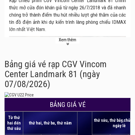
Rạp chiếu phim CGV Vincom Center Landmark 81 chính
thức mở cửa đón khán giả từ ngày 26/7/2018 và đã nhanh
chóng trở thành điểm thu hút nhiều lượt ghé thăm của các
tín đồ điện ảnh khi dự kiến trình làng phòng chiếu IDMAX
lớn nhất Việt Nam.
Xem thêm
Bảng giá vé rạp CGV Vincom
Center Landmark 81 (ngày
07/08/2026)
CGV Vincom Center Landmark 81 tọa lạc ngay tại tầng B1
của trung tâm thương mại Vincom Center Landmark 81 –
BẢNG GIÁ VÉ
biểu tượng mới của thành phố Sài Gòn sôi động khi có
chiều cao kỷ lục 461,3m - cao nhất Việt Nam. Đây là cụm
Từ thứ
thứ sáu, thứ bảy,chủ n
rạp chiếu phim thứ 60 của CGV trên toàn quốc và hội tụ tất
hai đến
thứ hai, thứ ba, thứ năm
ngày lễ
cả mọi yếu tố khiến các cụm rạp khác ghen tị từ chất
thứ sáu