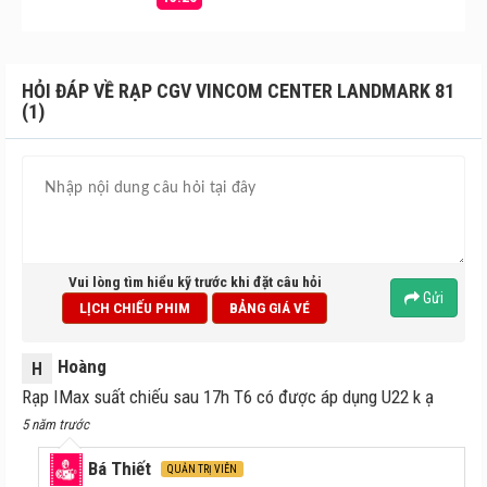
HỎI ĐÁP VỀ RẠP CGV VINCOM CENTER LANDMARK 81
(1)
Vui lòng tìm hiểu kỹ trước khi đặt câu hỏi
Gửi
LỊCH CHIẾU PHIM
BẢNG GIÁ VÉ
Hoàng
H
Rạp IMax suất chiếu sau 17h T6 có được áp dụng U22 k ạ
5 năm trước
Bá Thiết
QUẢN TRỊ VIÊN