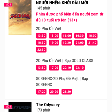
NGƯỜI NHỆN: KHỞI ĐẦU MỚI
IMDB
145 phút
Phim được phổ biến đến người xem từ
đủ 13 tuổi trở lên (13+)
2D Phụ Đề Việt
13:30
15:00
16:00
16:30
18:00
18:30
19:00
19:30
21:00
21:40
22:30
2D Phụ Đề Việt | Rạp GOLD CLASS
13:50
17:00
20:10
23:10
SCREENX-2D Phụ Đề Việt | Rạp
SCREENX
17:20
20:20
23:20
The Odyssey
IMDB
173 phút