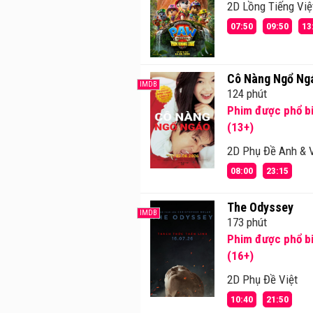
2D Lồng Tiếng Việ
07:50
09:50
13
Cô Nàng Ngổ Ng
IMDB
124 phút
Phim được phổ bi
(13+)
2D Phụ Đề Anh & V
08:00
23:15
The Odyssey
IMDB
173 phút
Phim được phổ bi
(16+)
2D Phụ Đề Việt
10:40
21:50