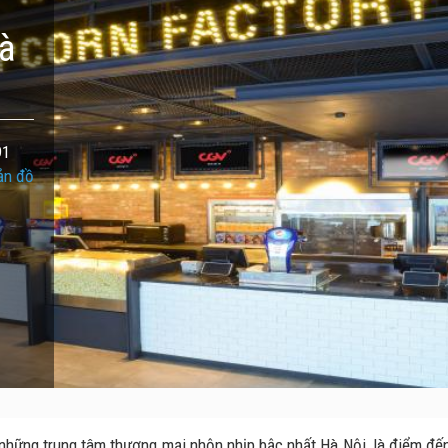
à
91
ản đồ
g những trung tâm thương mại nhộn nhịp bậc nhất Hà Nội, là điểm đế