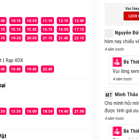
Vui lòn
LỊCH
:45
10:15
10:30
11:15
12:15
12:45
:15
15:15
15:45
16:15
16:30
17:15
Nguyễn Đứ
:15
19:30
20:30
21:15
21:45
22:15
hôm nay chiếu và
4 năm trước
t | Rạp 4DX
Bá Thi
:45
16:45
19:45
22:45
Vui lòng xem
4 năm trước
oại
Minh Thảo
MT
Cho mình hỏi mìn
được tính giá ưu
:30
13:30
16:00
18:30
19:40
21:00
4 năm trước
Bá Thi
ật