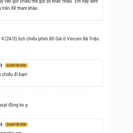
uỳ vào giờ chiếu mà giá sẽ khác nhau. Em hãy xem
a trên để tham khảo
 4 (24/3) lịch chiếu phim Bố Già ở Vincom Bà Triệu
ết
QUẢN TRỊ VIÊN
 chiếu đi bạn!
hoạt động ko ạ
ết
QUẢN TRỊ VIÊN