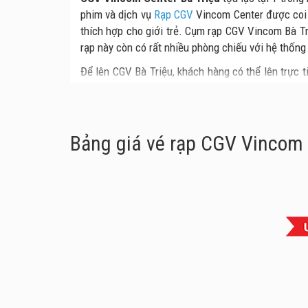
phim và dịch vụ
Rạp CGV
Vincom Center được coi l
thích hợp cho giới trẻ. Cụm rạp CGV Vincom Bà Tr
rạp này còn có rất nhiều phòng chiếu với hệ thống 
Để lên CGV Bà Triệu, khách hàng có thể lên trực 
Tuy nhiên, nếu thang máy quá đông hoặc khách đa
Snack lên tầng 6.
Bảng giá vé rạp CGV Vincom 