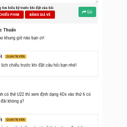
g tìm hiểu kỹ trước khi đặt câu hỏi
Gửi
 CHIẾU PHIM
BẢNG GIÁ VÉ
c Thuấn
o khung giờ nào bạn ơi!
ết
QUẢN TRỊ VIÊN
 lịch chiếu trước khi đặt câu hỏi bạn nhé!
h có thẻ U22 thì xem định dạng 4Dx vào thứ 6 có
 đãi không ạ?
ết
QUẢN TRỊ VIÊN