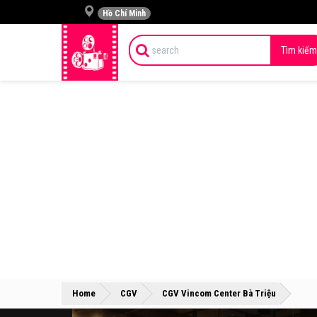
Hồ Chí Minh
Tìm kiếm
»
»
Home
CGV
CGV Vincom Center Bà Triệu