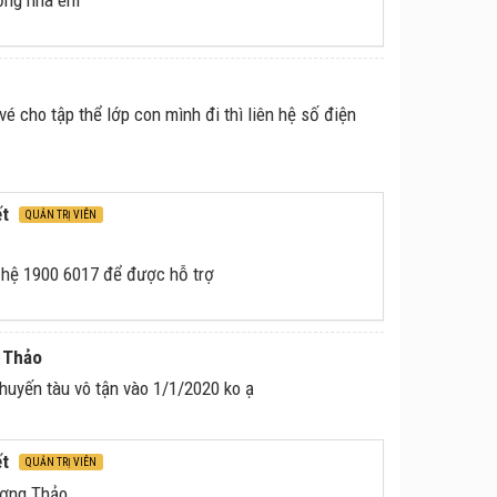
ộng nha em
 cho tập thể lớp con mình đi thì liên hệ số điện
ết
QUẢN TRỊ VIÊN
n hệ 1900 6017 để được hỗ trợ
 Thảo
huyến tàu vô tận vào 1/1/2020 ko ạ
ết
QUẢN TRỊ VIÊN
ơng Thảo,