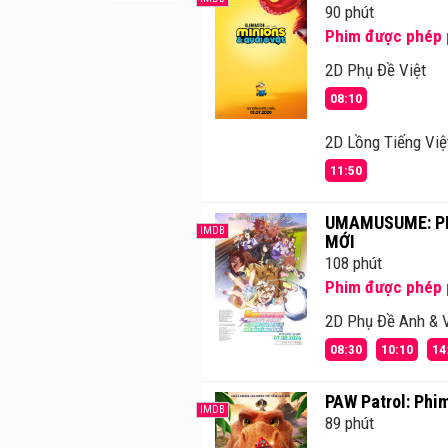
90 phút
Phim được phép p
2D Phụ Đề Việt
08:10
2D Lồng Tiếng Việ
11:50
UMAMUSUME: PR
IMDB
MỚI
108 phút
Phim được phép p
2D Phụ Đề Anh & V
08:30
10:10
14
PAW Patrol: Phi
IMDB
89 phút