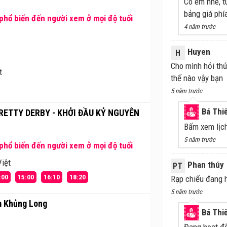
Có em nhé, t
bảng giá phí
hổ biến đến người xem ở mọi độ tuổi
4 năm trước
Huyen
H
Cho mình hỏi thứ
t
thế nào vậy bạn
5 năm trước
Bá Thi
ETTY DERBY - KHỞI ĐẦU KỶ NGUYÊN
Bấm xem lịch
5 năm trước
hổ biến đến người xem ở mọi độ tuổi
iệt
Phan thúy
PT
:00
15:00
16:10
18:20
Rạp chiếu đang 
5 năm trước
m Khủng Long
Bá Thi