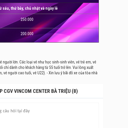
ứ sáu, thứ bảy, chủ nhật và ngày lễ
250.000
200.000
é người lớn. Các loại vé như học sinh-sinh viên, vé trẻ em, vé
uổi chỉ dành cho khách hàng từ 55 tuổi trở lên. Vui lòng xuất
, vé người cao tuổi, vé U22). - Xin lưu ý bãi đỗ xe của tòa nhà
P CGV VINCOM CENTER BÀ TRIỆU (8)