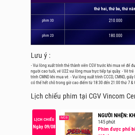
thứ hai, thứ ba, thứ n
210.000
phim 3D
180.000
phim 2D
Lưu ý :
- Vui lòng xuất trình thẻ thành viên CGV trước khi mua vé để đư
người cao tuổi, vé U22 vui lòng mua trực tiếp tại quầy. - Vé tr
trình CMND khi mua vé. - Vui lòng xuất trình CCCD, CMND, giấy k
có thể hết chỗ trong giờ cao điểm từ 18:30 đến 21:00 thứ 7 & 
Lịch chiếu phim tại CGV Vincom Ce
NGƯỜI NHỆN: KH
IMDB
LỊCH CHIẾU
145 phút
Ngày 09/08
Phim được phổ bi