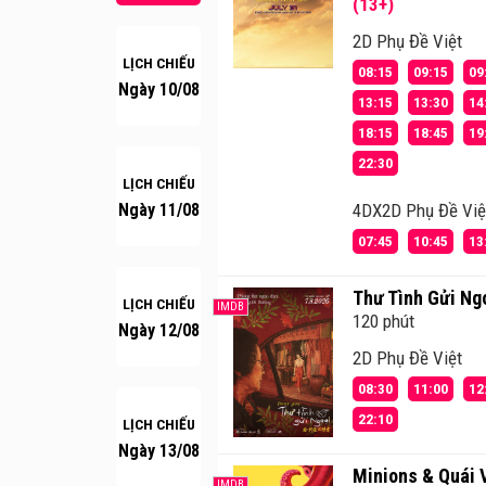
(13+)
2D Phụ Đề Việt
LỊCH CHIẾU
08:15
09:15
09
Ngày 10/08
13:15
13:30
14
18:15
18:45
19
22:30
LỊCH CHIẾU
Ngày 11/08
4DX2D Phụ Đề Việ
07:45
10:45
13
Thư Tình Gửi Ng
LỊCH CHIẾU
IMDB
120 phút
Ngày 12/08
2D Phụ Đề Việt
08:30
11:00
12
22:10
LỊCH CHIẾU
Ngày 13/08
Minions & Quái V
IMDB