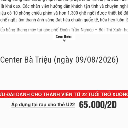
à khá cao. Các nhân viên hướng dẫn khách tận tình và chuyên nghiệ
iệu có 10 phòng chiếu phim và hơn 1.300 ghế ngồi được thiết kế đ
ghế ngồi, âm thanh ánh sáng đạt tiêu chuẩn quốc tế, hứa hẹn luôn làm
tiếp bằng thang máy tại góc phố Đoàn Trần Nghiệp – Bùi Thị Xuân 
ng ở trong trung tâm thương mại Vincom thì có thể đi thang cuốn l
Xem thêm
Center Bà Triệu (ngày 09/08/2026)