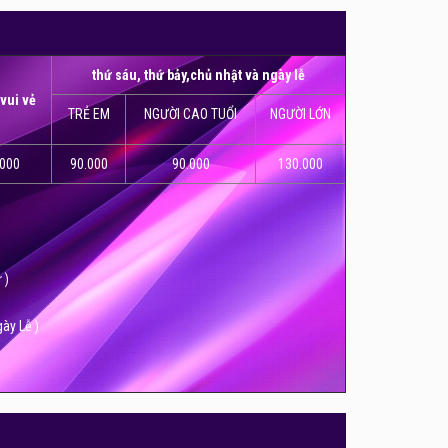
ng đèn ấm áp tạo cảm giác sang trọng. Ghế chờ bằng
 được với tên gọi "Popcorn Factory" có nhiều sản
thứ sáu, thứ bảy,chủ nhật và ngày lễ
ưvui vẻ
TRẺ EM
NGƯỜI CAO TUỔI
NGƯỜI LỚN
.000
90.000
90.000
130.000
 )
ày Lễ )