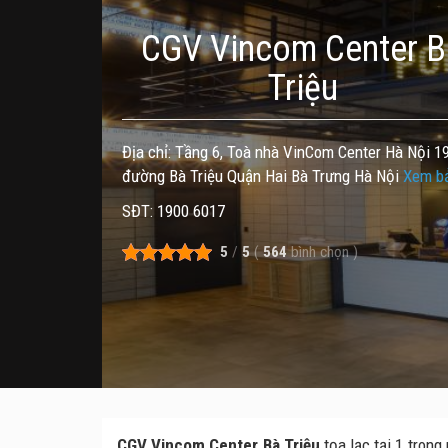
CGV Vincom Center B
Triệu
Địa chỉ: Tầng 6, Toà nhà VinCom Center Hà Nội 1
đường Bà Triệu Quận Hai Bà Trưng Hà Nội
Xem b
SĐT: 1900 6017
5
/
5
(
564
bình chọn
)
CGV Vincom Center Bà Triệu
tọa lạc tại 1 tron