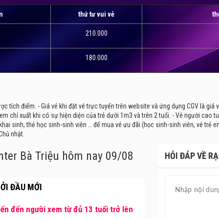
ăm
thứ tư vui vẻ
th
210.000
180.000
ợc tích điểm. - Giá vé khi đặt vé trực tuyến trên website và ứng dụng CGV là giá v
ẻ em chỉ xuất khi có sự hiện diện của trẻ dưới 1m3 và trên 2 tuổi. - Vé người cao t
hai sinh, thẻ học sinh-sinh viên … để mua vé ưu đãi (học sinh-sinh viên, vé trẻ em
Chủ nhật.
nter Bà Triệu
hôm nay 09/08
HỎI ĐÁP VỀ RẠ
ỞI ĐẦU MỚI
ến đến người xem từ đủ 13 tuổi trở lên