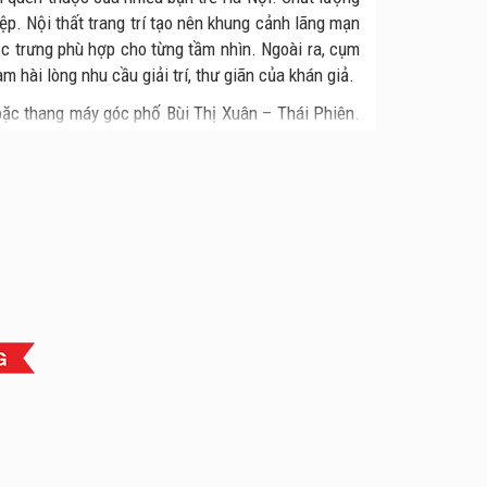
p. Nội thất trang trí tạo nên khung cảnh lãng mạn
ặc trưng phù hợp cho từng tầm nhìn. Ngoài ra, cụm
 hài lòng nhu cầu giải trí, thư giãn của khán giả.
hoặc thang máy góc phố Bùi Thị Xuân – Thái Phiên.
ên tầng 5, rồi đi lên thang bộ gần nhà hàng Asia