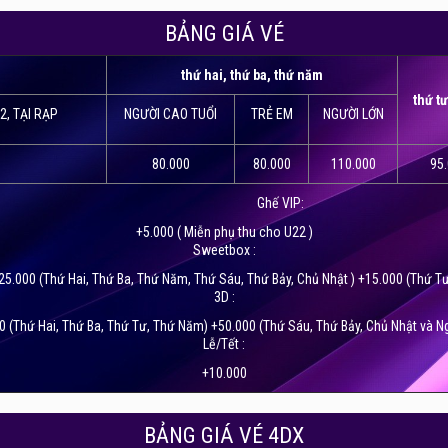
 tiên tại Hà Nội, với không gian mở, rộng rãi, trẻ trung và hệ thố
BẢNG GIÁ VÉ
 truy cập Internet tốc độ cao. Bên cạnh đó, quầy bắp nước của rạp
khán giả.
thứ hai, thứ ba, thứ năm
thứ t
2, TẠI RẠP
NGƯỜI CAO TUỔI
TRẺ EM
NGƯỜI LỚN
80.000
80.000
110.000
95
Ghế VIP:
+5.000 ( Miễn phụ thu cho U22 )
Sweetbox :
25.000 (Thứ Hai, Thứ Ba, Thứ Năm, Thứ Sáu, Thứ Bảy, Chủ Nhật ) +15.000 (Thứ Tư
3D :
0 (Thứ Hai, Thứ Ba, Thứ Tư, Thứ Năm) +50.000 (Thứ Sáu, Thứ Bảy, Chủ Nhật và Ng
Lễ/Tết :
+10.000
BẢNG GIÁ VÉ 4DX