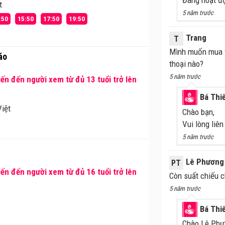
Đang hoạt đ
t
5 năm trước
:50
15:50
17:50
19:50
Trang
T
Mình muốn mua vé
áo
thoại nào?
5 năm trước
ến đến người xem từ đủ 13 tuổi trở lên
Bá Thi
iệt
Chào bạn,
Vui lòng liê
5 năm trước
Lê Phương
PT
ến đến người xem từ đủ 16 tuổi trở lên
Còn suất chiếu c
5 năm trước
Bá Thi
Chào Lê Phư