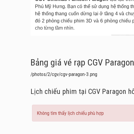
Phú Mỹ Hưng. Bạn có thể sử dụng hệ thống th
hệ thống thang cuốn dừng lại ở tầng 4 và ch
đó 2 phòng chiếu phim 3D và 6 phòng chiếu p
cho từng tầm nhìn.
Bảng giá vé rạp CGV Parago
/photos/2/cgv/cgv-paragon-3.png
Lịch chiếu phim tại CGV Paragon
h
Không tìm thấy lịch chiếu phù hợp
Điểm đặc biệt của
CGV Parkson Paragon
là 
bởi dịch vụ riêng trong phòng khách VIP. Hệ t
Và không nghi ngờ gì rằng chất lượng âm th