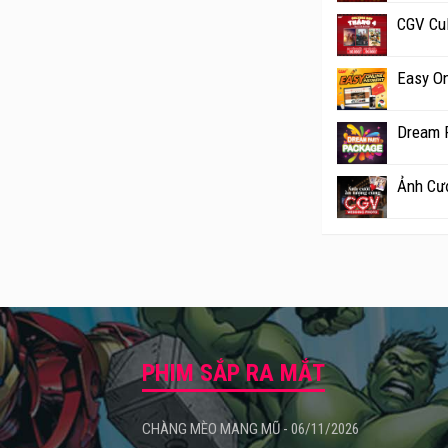
CGV Cul
Easy On
Dream 
Ảnh Cư
PHIM SẮP RA MẮT
CHÀNG MÈO MANG MŨ - 06/11/2026