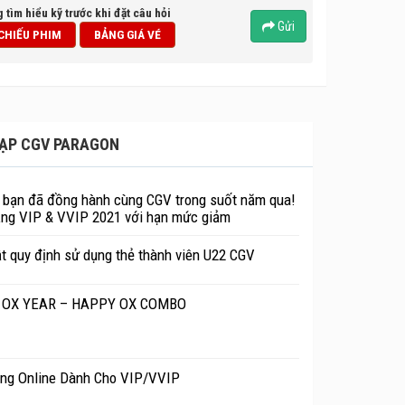
g tìm hiểu kỹ trước khi đặt câu hỏi
thiết kế tao nhã, kết hợp hệ thống đèn led bắt
Gửi
 CHIẾU PHIM
BẢNG GIÁ VÉ
 thêm vào đó số lượng phim trình chiếu ở đây hơi
mới tuy chưa thực sự phù hợp với đại bộ phận
RẠP CGV PARAGON
bạn đã đồng hành cùng CGV trong suốt năm qua!
ng VIP & VVIP 2021 với hạn mức giảm
t quy định sử dụng thẻ thành viên U22 CGV
OX YEAR – HAPPY OX COMBO
ng Online Dành Cho VIP/VVIP