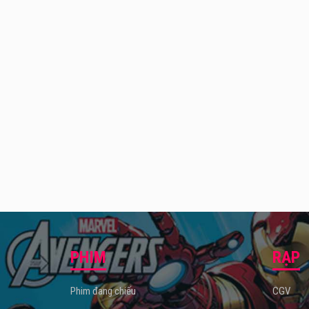
PHIM
RẠP
Phim đang chiếu
CGV