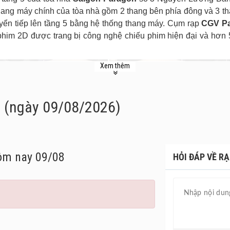
ang máy chính của tòa nhà gồm 2 thang bên phía đông và 3 tha
uyển tiếp lên tầng 5 bằng hệ thống thang máy. Cụm rạp
CGV Pa
him 2D được trang bị công nghệ chiếu phim hiện đại và hơn 
Xem thêm
n (ngày 09/08/2026)
ôm nay 09/08
HỎI ĐÁP VỀ R
phòng chiếu M – Cinema, đưa hoạt động thưởng thức điện ảnh
hống ghế da thoải mái, lịch lãm có thể tự điều chỉnh cùng bộ gố
anh và hình ảnh của phòng chiếu được đảm bảo ở mức chuẩn 