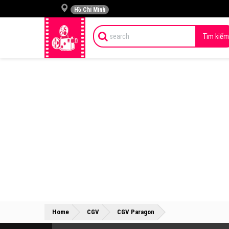
Hồ Chí Minh
Tìm kiếm
»
»
Home
CGV
CGV Paragon