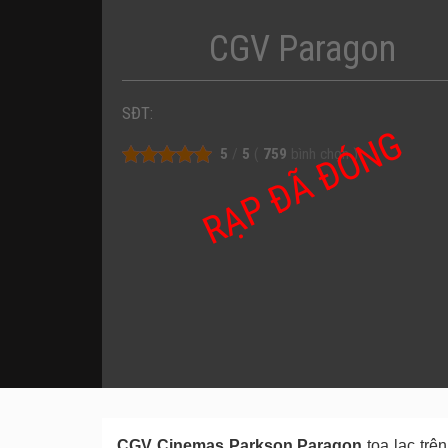
CGV Paragon
SĐT:
RẠP ĐÃ ĐÓNG
5
/
5
(
759
bình chọn
)
CGV Cinemas Parkson Paragon
tọa lạc trê