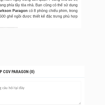
ng phía tây tòa nhà. Bạn cũng có thế sử dụng
rkson Paragon
có 8 phòng chiếu phim, trong
500 ghế ngồi được thiết kế đặc trưng phù hợp
ẠP CGV PARAGON (0)
 lên đẳng cấp mới. Khán giả sẽ được tiếp đón
i chăn tạo sự thoải mái tối đa cho người dùng.
nhất.
CGV Cinemas
có tham vọng biến phòng