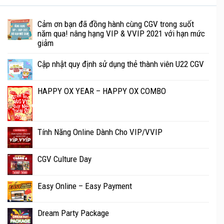
Cảm ơn bạn đã đồng hành cùng CGV trong suốt
năm qua! nâng hạng VIP & VVIP 2021 với hạn mức
giảm
Cập nhật quy định sử dụng thẻ thành viên U22 CGV
Một số quy định khi xem phim tại
CGV
:
HAPPY OX YEAR – HAPPY OX COMBO
Chỉ thức ăn và nước uống mua trong khuôn viên
CGV mới được phép mang vào rạp.
Không hút thuốc.
Tính Năng Online Dành Cho VIP/VVIP
Không quay phim, chụp ảnh.
Không nhai kẹo cao su trong rạp.
CGV Culture Day
Tắt chuông điện thoại để tránh làm phiền đến
người khác.
Easy Online – Easy Payment
Dream Party Package