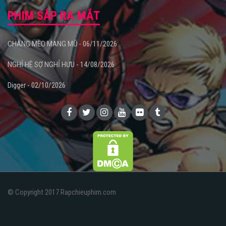
PHIM SẮP RA MẮT
CHÀNG MÈO MANG MŨ - 06/11/2026
NGHỈ HÈ SỢ NGHỈ HƯU - 14/08/2026
Digger - 02/10/2026
© Copyright 2017 Rapchieuphim.com