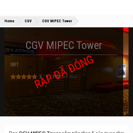
»
»
Home
CGV
CGV MIPEC Tower
CGV MIPEC Tower
RẠP ĐÃ ĐÓNG
SĐT:
5
/
5
(
755
bình chọn
)