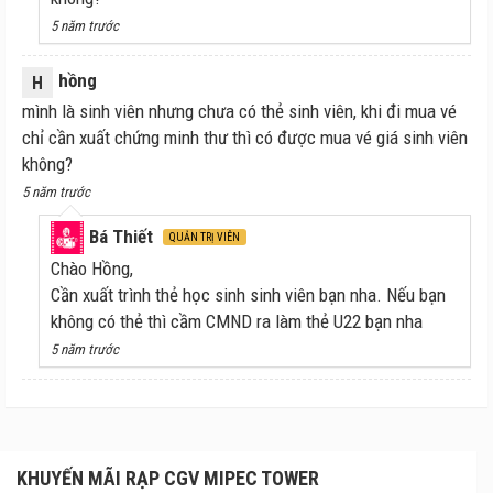
thống thang cuốn từ tầng 4 hoặc từ khu vực ăn uống
5 năm trước
tại tầng 5.
hồng
H
Quầy bắp nước tại đây rất sạch sẽ và hiện đại với
mình là sinh viên nhưng chưa có thẻ sinh viên, khi đi mua vé
những lựa chọn đa dạng bao gồm bắp rang ngọt và
chỉ cần xuất chứng minh thư thì có được mua vé giá sinh viên
bắp rang mặn, nước ngọt và các loại đồ ăn nhẹ khác
không?
sẽ giúp khán giả xem phim với cảm giác thích thú hơn.
5 năm trước
Bá Thiết
QUẢN TRỊ VIÊN
Chào Hồng,
Cần xuất trình thẻ học sinh sinh viên bạn nha. Nếu bạn
không có thẻ thì cầm CMND ra làm thẻ U22 bạn nha
5 năm trước
KHUYẾN MÃI RẠP CGV MIPEC TOWER