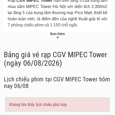
Rạp
CGV MIPEC Tower
nằm trên tầng 5 của trung tâm
mua sắm MIPEC Tower Hà Nội với diện tích 2.300m2
tại tầng 5 của trung tâm thương mại Pico Mall, thiết kế
hoàn toàn mới, là điểm đến của nghệ thuật giải trí với
7 phòng chiếu phim và 1.150 chỗ ngồi.
7 phòng chiếu hiện đại, sang trọng với màn hình đạt
Xem thêm
chuẩn quốc tế được cung cấp bởi Dolby Digital, có thể
trình chiếu những bộ phim thuộc các định dạng khác
Bảng giá vé rạp CGV MIPEC Tower
nhau như 3D Kỹ thuật số, lai 2D Kỹ thuật số và 2D tiêu
chuẩn 35mm. Các phòng chiếu sẽ có 3 loại ghế bao
(ngày 06/08/2026)
gồm ghế thường, của ghế VIP và ghế Deluxe. Tất cả
các phòng chiếu đều được trang bị hệ thống cách âm
được chăm chút tỉ mỉ sẽ giúp cho âm thanh trở nên
Lịch chiếu phim tại CGV MIPEC Tower
hôm
mượt mà và sống động hơn.
nay 06/08
Không tìm thấy lịch chiếu phù hợp