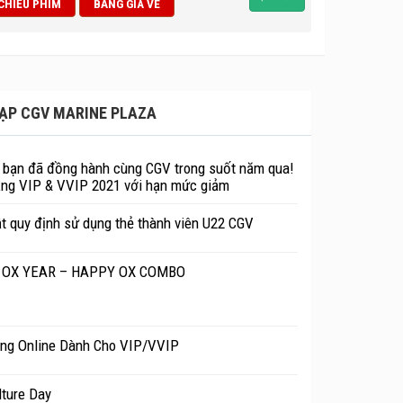
 CHIẾU PHIM
BẢNG GIÁ VÉ
òm tạo hiệu ứng đa chiều Dolby Surround 7.1,
ại
CGV Marine Plaza Hạ Long
.
ẠP CGV MARINE PLAZA
bạn đã đồng hành cùng CGV trong suốt năm qua!
ng VIP & VVIP 2021 với hạn mức giảm
t quy định sử dụng thẻ thành viên U22 CGV
OX YEAR – HAPPY OX COMBO
ng Online Dành Cho VIP/VVIP
ture Day