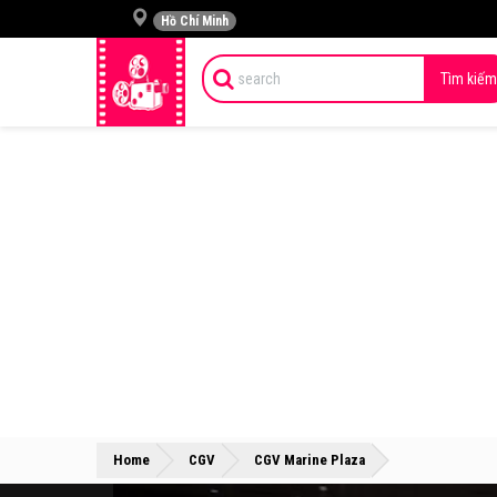
Hồ Chí Minh
Tìm kiếm
»
»
Home
CGV
CGV Marine Plaza