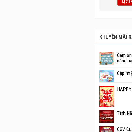
LỊCH
2 phòng chiếu 2D, hơn 1000 chỗ ngồi cùng hệ thống âm thanh v
 đẳng cấp và hoàn toàn khác biệt cùng với gia đình và bạn bè t
KHUYẾN MÃI R
Cảm ơn 
nâng hạ
Cập nhậ
HAPPY 
Tính Nă
CGV Cul