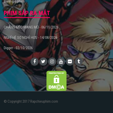
Đánh giá phim
PHIM SẮP RA MẮT
CHÀNG MÈO MANG MŨ - 06/11/2026
NGHỈ HÈ SỢ NGHỈ HƯU - 14/08/2026
Digger - 02/10/2026
© Copyright 2017 Rapchieuphim.com