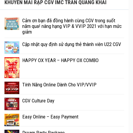
KHUYẾN MÃI RẠP CGV IMC TRẦN QUANG KHẢI
Cảm ơn bạn đã đồng hành cùng CGV trong suốt
năm qua! nâng hạng VIP & VVIP 2021 với hạn mức
giảm
Cập nhật quy định sử dụng thẻ thành viên U22 CGV
HAPPY OX YEAR – HAPPY OX COMBO
Tính Năng Online Dành Cho VIP/VVIP
CGV Culture Day
Easy Online – Easy Payment
Dream Party Package