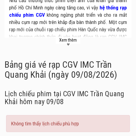
Nhu cầu thưởng thức phim điện ảnh của khán giả thành
phố Hồ Chí Minh ngày càng tăng cao, vì vậy
hệ thống rạp
chiếu phim CGV
không ngừng phát triển và cho ra mắt
nhiều cụm rạp mới trên khắp địa bàn thành phố. Một cụm
rạp mới của chuỗi rạp chiếu phim Hàn Quốc này vừa được
khai trương chính thức đi vào hoạt động là rạp CGV IMC
Xem thêm
Trần Quang Khải.
Rạp chiếu phim CGV IMC Trần Quang Khải
tọa lạc tại
tầng 2 và 3, trung tâm văn hóa đa năng số 62 Trần Quang
Bảng giá vé rạp CGV IMC Trần
Khải, quận 1. Đây là cụm rạp chất lượng quốc tế thứ 37
Quang Khải (ngày 09/08/2026)
của CGV trên toàn quốc.
Với không gian rộng lớn, rạp được thiết kế với 7 phòng
Lịch chiếu phim tại CGV IMC Trần Quang
chiếu phim rộng rãi có đến hơn 1000 ghế ngồi dành cho
Khải
hôm nay 09/08
khán giả, tất cả mọi ghế ngồi đều được thiết kế phù hợp
với tầm nhìn. Trong số đó có 1 phòng chiếu phim 3D và 6
phòng chiếu phim 2D, đủ sức phục vụ khán giả yêu điện
ảnh tại quận 1 nói riêng và các quận xung quanh nói
Không tìm thấy lịch chiếu phù hợp
chung. Hệ thống màn hình, âm thanh và ghế ngồi đều đạt