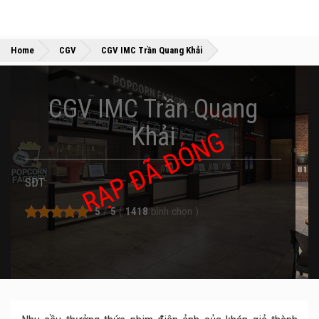
»
»
Home
CGV
CGV IMC Trần Quang Khải
CGV IMC Trần Quang
Khải
RẠP ĐÃ ĐÓNG
SĐT:
5
/
5
(
1418
bình chọn
)