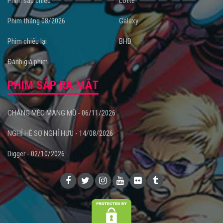
Phim sắp chiếu
Lotte
Phim tháng 08/2026
Galaxy
Phim chiếu lại
BHD
Đánh giá phim
PHIM SẮP RA MẮT
CHÀNG MÈO MANG MŨ - 06/11/2026
NGHỈ HÈ SỢ NGHỈ HƯU - 14/08/2026
Digger - 02/10/2026