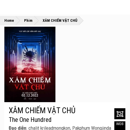
»
»
Home
Phim
XÂM CHIẾM VẬT CHỦ
XÂM CHIẾM VẬT CHỦ
The One Hundred
IMDB
Đạo diễn
: chalit krileadmongkon, Pakphum Wongjinda