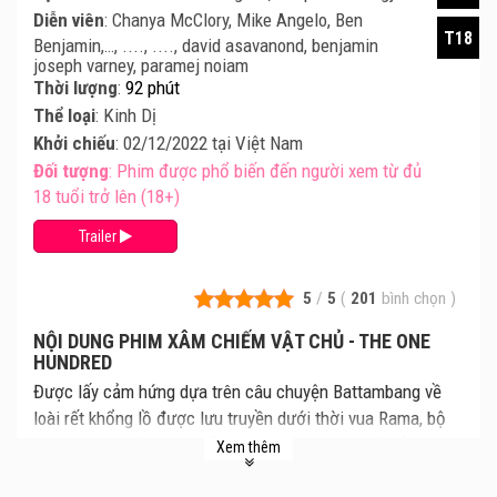
Diễn viên
: Chanya McClory, Mike Angelo, Ben
T18
Benjamin,…, ...., ...., david asavanond, benjamin
joseph varney, paramej noiam
Thời lượng
:
92 phút
Thể loại
: Kinh Dị
Khởi chiếu
: 02/12/2022 tại Việt Nam
Đối tượng
: Phim được phổ biến đến người xem từ đủ
18 tuổi trở lên (18+)
Trailer
5
/
5
(
201
bình chọn
)
NỘI DUNG PHIM XÂM CHIẾM VẬT CHỦ - THE ONE
HUNDRED
Được lấy cảm hứng dựa trên câu chuyện Battambang về
loài rết khổng lồ được lưu truyền dưới thời vua Rama, bộ
phim Xâm Chiếm Vật Chủ xoay quanh câu chuyện về một
Xem thêm
nhóm du khách trong thời gian cách ly Covid tại một khách