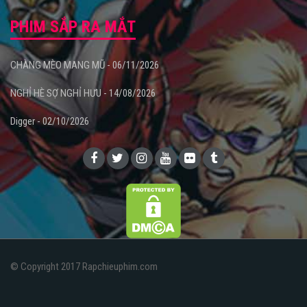
PHIM SẮP RA MẮT
CHÀNG MÈO MANG MŨ - 06/11/2026
NGHỈ HÈ SỢ NGHỈ HƯU - 14/08/2026
Digger - 02/10/2026
© Copyright 2017 Rapchieuphim.com