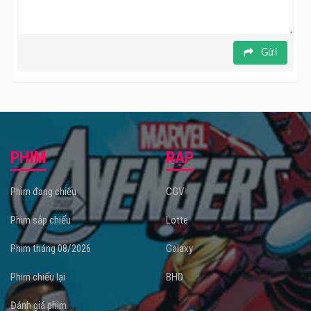
ngày 29/09/2023.
Gửi
PHIM
RẠP
Phim đang chiếu
CGV
Phim sắp chiếu
Lotte
Phim tháng 08/2026
Galaxy
Phim chiếu lại
BHD
Đánh giá phim