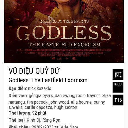
VŨ ĐIỆU QUỶ DỮ
Godless: The Eastfield Exorcism
IMDB
Đạo diễn
: nick kozakis
Diễn viên
: gẻogia eyers, dan ewing, rosie traynor, eliza
T16
matengu, tim pocock, john wood, ella bourne, sunny
s.walia, carlia capozza, hugh sexton
Thời lượng
:
92 phút
Thể loại
: Kinh Dị, Rùng Rợn
Khởi chiếu
: 29/09/2023 tại Việt Nam