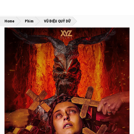
»
»
Home
Phim
VŨ ĐIỆU QUỶ DỮ