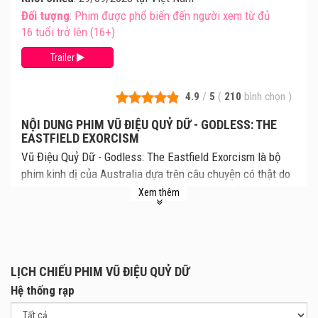
Đối tượng
: Phim được phổ biến đến người xem từ đủ
16 tuổi trở lên (16+)
Trailer
4.9
/
5
(
210
bình chọn
)
NỘI DUNG PHIM VŨ ĐIỆU QUỶ DỮ - GODLESS: THE
EASTFIELD EXORCISM
Vũ Điệu Quỷ Dữ - Godless: The Eastfield Exorcism là bộ
phim kinh dị của Australia dựa trên câu chuyện có thật do
Nick Kozakis làm đạo diễn. Cùng xem lịch chiếu Vũ Điệu
Xem thêm
Quỷ Dữ mới nhất, giá vé Vũ Điệu Quỷ Dữ chi tiết tại rạp.
Review phim và mua vé xem phim Vũ Điệu Quỷ Dữ tại các
Rạp Chiếu Phim.
Bộ phim ra mắt lần đầu tại Philippines vào ngày
LỊCH CHIẾU PHIM VŨ ĐIỆU QUỶ DỮ
08/03/2023, trước khi công chiếu tại sự kiện liên hoan
Hệ thống rạp
phim Overlook Film Festival và phát hành video theo yêu
cầu và trên nền tảng kỹ thuật số tại Bắc Mỹ vào ngày