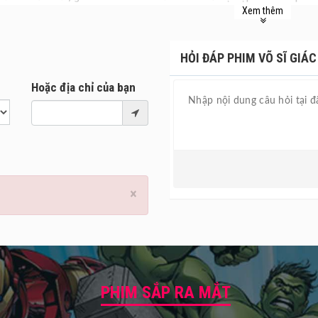
Xem thêm
 Phim.
ối cảnh sau các sự kiện xảy ra trong Võ Sĩ Giác Đấu (2000), phần 2
 con trai của công chúa Lucilla (Connie Nielsen) và là cháu trai củ
HỎI ĐÁP PHIM VÕ SĨ GIÁC 
ã trở thành một thanh niên trưởng thành.
Hoặc địa chỉ của bạn
hi đánh mất quê hương vào tay hoàng đế bạo chúa – người đang cai t
rường Colosseum và phải tìm kiếm sức mạnh từ quá khứ để đưa vinh
hi phần 1 ra mắt năm 2000 đã tạo nên chuẩn mực do dòng phim sử th
2 đã nhận được nhiều sự quan tâm của khán giả, đặc biệt là khi dòng
 tác phẩm kinh điển trong nền điện ảnh toàn cầu.
×
 Giác Đấu II dự kiến khởi chiếu tại
rạp chiếu phim
từ ngày 15/11/202
PHIM SẮP RA MẮT