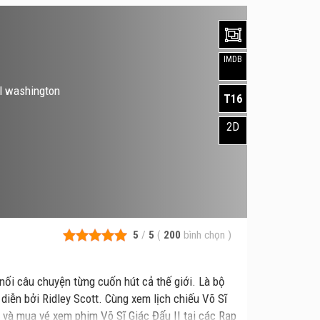
IMDB
el washington
T16
2D
5
/
5
(
200
bình chọn
)
ếp nối câu chuyện từng cuốn hút cả thế giới. Là bộ
 diễn bởi Ridley Scott. Cùng xem lịch chiếu Võ Sĩ
im và mua vé xem phim Võ Sĩ Giác Đấu II tại các Rạp