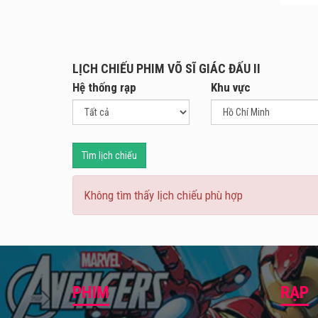
Chiếu
Lấy b
vai),
LỊCH CHIẾU PHIM VÕ SĨ GIÁC ĐẤU II
giờ đ
Hệ thống rạp
Khu vực
Sau k
đấu t
Sau k
phần 
Tìm lịch chiếu
những
Không tìm thấy lịch chiếu phù hợp
Võ Sĩ
PHIM
RẠP