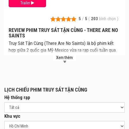
Trailer
5
/
5
(
203
bình chọn
)
REVIEW PHIM TRUY SÁT TẬN CÙNG - THERE ARE NO
SAINTS
Truy Sát Tận Cùng (There Are No Saints) là bộ phim kết
hợp giữa 2 quốc gia Mỹ-Mexico vừa ra rạp cuối tuần qua.
Đáng nói ở đây là đây là bộ phim được đã được "tồn kho"
Xem thêm
hơn 8 năm trời, mãi cho đến nay mới chịu ra mắt trước
công chúng.
Tại Việt Nam, phim cũng đã ra mắt cùng thời điểm với bộ
phim khác cùng motif đó là Giới Hạn Truy Lùng. Nếu so với
LỊCH CHIẾU PHIM TRUY SÁT TẬN CÙNG
phim kia, liệu rằng phim này có thật sự đáp ứng sự mong
Hệ thống rạp
đợi của khán giả? RCP sẽ đưa ra những cảm nhận của
mình sau đây.
Khu vực