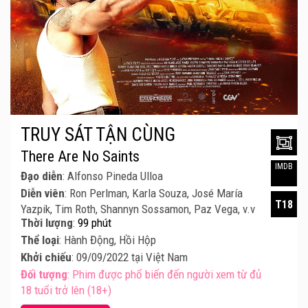
TRUY SÁT TẬN CÙNG
There Are No Saints
IMDB
Đạo diễn
: Alfonso Pineda Ulloa
Diễn viên
: Ron Perlman, Karla Souza, José María
T18
Yazpik, Tim Roth, Shannyn Sossamon, Paz Vega, v.v
Thời lượng
:
99 phút
Thể loại
: Hành Động, Hồi Hộp
Khởi chiếu
: 09/09/2022 tại Việt Nam
Đối tượng
: Phim được phổ biến đến người xem từ đủ
18 tuổi trở lên (18+)