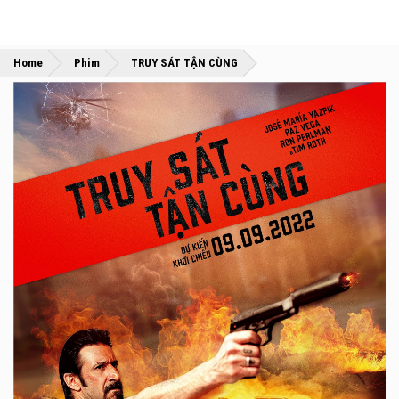
»
»
Home
Phim
TRUY SÁT TẬN CÙNG