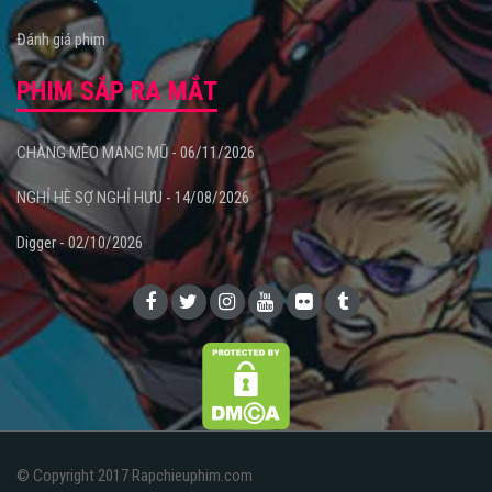
Đánh giá phim
PHIM SẮP RA MẮT
CHÀNG MÈO MANG MŨ - 06/11/2026
NGHỈ HÈ SỢ NGHỈ HƯU - 14/08/2026
Digger - 02/10/2026
© Copyright 2017 Rapchieuphim.com