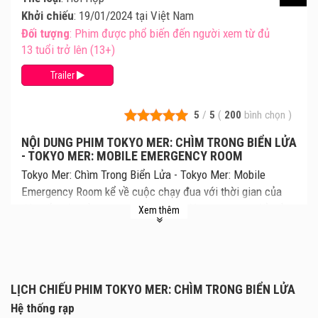
Khởi chiếu
: 19/01/2024 tại Việt Nam
Đối tượng
: Phim được phổ biến đến người xem từ đủ
13 tuổi trở lên (13+)
Trailer
5
/
5
(
200
bình chọn
)
NỘI DUNG PHIM TOKYO MER: CHÌM TRONG BIỂN LỬA
- TOKYO MER: MOBILE EMERGENCY ROOM
Tokyo Mer: Chìm Trong Biển Lửa - Tokyo Mer: Mobile
Emergency Room kể về cuộc chạy đua với thời gian của
đội cấp cứu của thành phố Tokyo - đội Tokyo Mer để giải
Xem thêm
cứu 193 người trong một vụ nổ bom tại toà nhà 70 tầng.
Cùng xem lịch chiếu Tokyo Mer: Chìm Trong Biển Lửa mới
nhất, giá vé Tokyo Mer: Chìm Trong Biển Lửa chi tiết tại
rạp. Review phim và mua vé xem phim Tokyo Mer: Chìm
LỊCH CHIẾU PHIM TOKYO MER: CHÌM TRONG BIỂN LỬA
Trong Biển Lửa tại các Rạp Chiếu Phim.
Hệ thống rạp