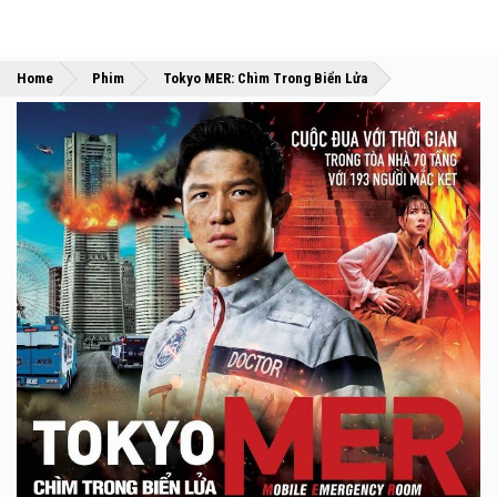
»
»
Home
Phim
Tokyo MER: Chìm Trong Biển Lửa