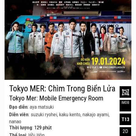
Tokyo MER: Chìm Trong Biển Lửa
Tokyo Mer: Mobile Emergency Room
IMDB
Đạo diễn
: aya matsuki
Diễn viên
: suzuki ryohei, kaku kento, nakajo ayami,
T13
nanao
Thời lượng
:
129 phút
2D
Thể loại
: Hồi Hộp