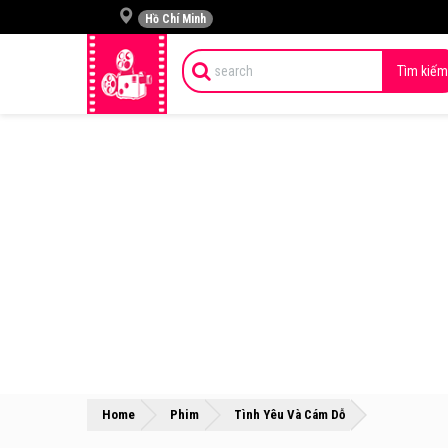
Hồ Chí Minh
Tìm kiếm
»
»
Home
Phim
Tình Yêu Và Cám Dỗ