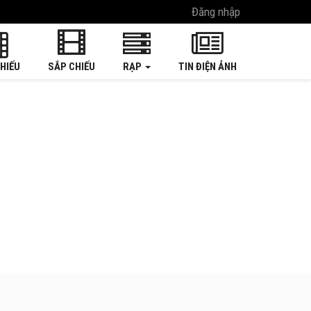
Đăng nhập
HIẾU
SẮP CHIẾU
RẠP
TIN ĐIỆN ẢNH