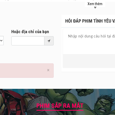
Xem thêm
 Phim.
Yêu Và Cám Dỗ xoay quanh một chàng trai 18 tuổi tên là Ahmed, là n
. Ahmed gặp Farah, một cô nàng đến từ Tunisia tràn đầy năng lượng 
HỎI ĐÁP PHIM TÌNH YÊU VA
 Rập gợi cảm và có phần khiêu dâm ở trường, Ahmed đã nảy sinh tì
Hoặc địa chỉ của bạn
hưng, Ahmed luôn tìm mọi cách kìm lại!
im khắc hoạ chân thực một tình yêu chớm nở của một chàng trai trẻ 
ị cuốn hút bởi cô, thậm chí có những suy nghĩ không đứng đắn, như
 Liệu tình yêu này có đơm hoa kết trái? Khi đối diện với cám dỗ, Ahm
?
im có sự tham gia diễn xuất của hai diễn viên nổi tiếng gồm Zbeida
×
huyện tình yêu đẹp và cháy bóng trong phim.
hay A Tale Of Love And Desire trình chiếu tại
rạp chiếu phim
Galaxy 
PHIM SẮP RA MẮT