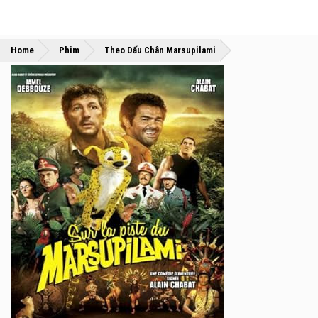
»
»
Home
Phim
Theo Dấu Chân Marsupilami