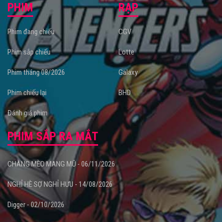
PHIM
RẠP
Phim đang chiếu
CGV
Phim sắp chiếu
Lotte
Phim tháng 08/2026
Galaxy
Phim chiếu lại
BHD
Đánh giá phim
PHIM SẮP RA MẮT
CHÀNG MÈO MANG MŨ - 06/11/2026
NGHỈ HÈ SỢ NGHỈ HƯU - 14/08/2026
Digger - 02/10/2026