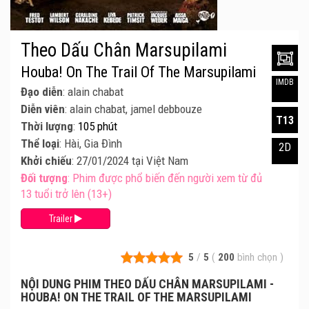
Theo Dấu Chân Marsupilami
Houba! On The Trail Of The Marsupilami
IMDB
Đạo diễn
: alain chabat
Diễn viên
: alain chabat, jamel debbouze
T13
Thời lượng
:
105 phút
Thể loại
: Hài, Gia Đình
2D
Khởi chiếu
: 27/01/2024 tại Việt Nam
Đối tượng
: Phim được phổ biến đến người xem từ đủ
13 tuổi trở lên (13+)
Trailer
5
/
5
(
200
bình chọn
)
NỘI DUNG PHIM THEO DẤU CHÂN MARSUPILAMI -
HOUBA! ON THE TRAIL OF THE MARSUPILAMI