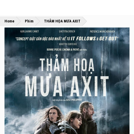
»
»
Home
Phim
THẢM HỌA MƯA AXIT