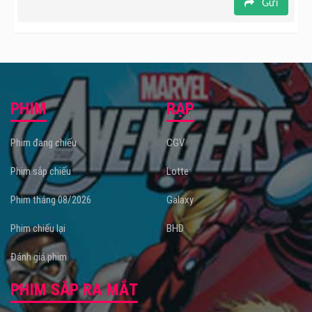
Gửi
PHIM
RẠP
Phim đang chiếu
CGV
Phim sắp chiếu
Lotte
Phim tháng 08/2026
Galaxy
Phim chiếu lại
BHD
Đánh giá phim
PHIM SẮP RA MẮT