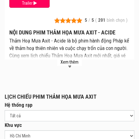
Trailer
5
/
5
(
201
bình chọn
)
NỘI DUNG PHIM THẢM HỌA MƯA AXIT - ACIDE
Thảm Hoạ Mưa Axit - Acide là bộ phim hành động Pháp kể
về thảm hoạ thiên nhiên và cuộc chạy trốn của con người.
Cùng xem lịch chiếu Thảm Hoạ Mưa Axit mới nhất, giá vé
Xem thêm
Thảm Hoạ Mưa Axit chi tiết tại rạp. Review phim và mua
vé xem phim Thảm Hoạ Mưa Axit tại các Rạp Chiếu Phim.
Những bộ phim điện ảnh về thảm hoạ thiên nhiên luôn thu
hút người xem. Được lấy cảm hứng từ hiện tượng biến đổi
khí hậu, bộ phim Thảm Hoạ Mưa Axit là cuộc chạy đua
LỊCH CHIẾU PHIM THẢM HỌA MƯA AXIT
giành giật lấy sự sống của một gia đình nhằm trốn thoát
Hệ thống rạp
khỏi thảm hoạ diệt vong.
Giữa một đợt nắng nóng bất thường, thì mây mưa giống
Khu vực
như làn gió xua tan oi bức. Nhưng những đám mây kỳ lạ
trên bầu trời nước Pháp lại đem tới cho con người sự huỷ