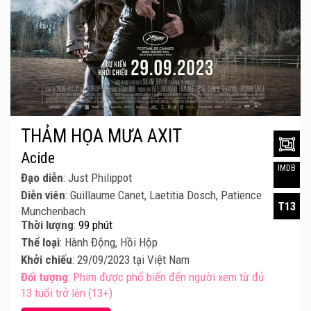
THẢM HỌA MƯA AXIT
Acide
IMDB
Đạo diễn
: Just Philippot
Diễn viên
: Guillaume Canet, Laetitia Dosch, Patience
T13
Munchenbach
Thời lượng
:
99 phút
Thể loại
: Hành Động, Hồi Hộp
Khởi chiếu
: 29/09/2023 tại Việt Nam
Đối tượng
: Phim được phổ biến đến người xem từ đủ
13 tuổi trở lên (13+)