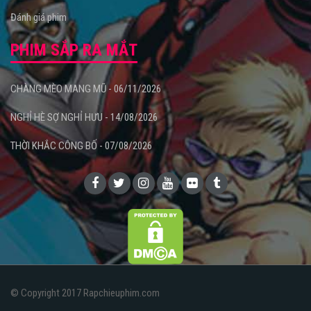
Đánh giá phim
PHIM SẮP RA MẮT
CHÀNG MÈO MANG MŨ - 06/11/2026
NGHỈ HÈ SỢ NGHỈ HƯU - 14/08/2026
THỜI KHẮC CÔNG BỐ - 07/08/2026
© Copyright 2017 Rapchieuphim.com