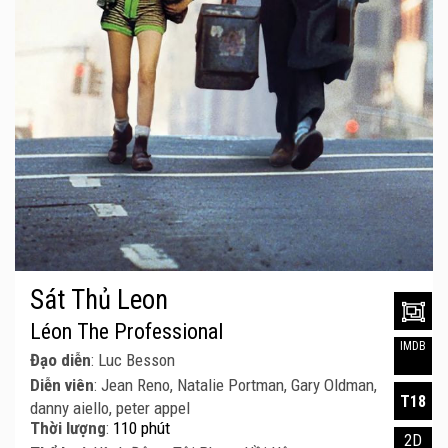
Sát Thủ Leon
Léon The Professional
IMDB
Đạo diễn
: Luc Besson
Diễn viên
: Jean Reno, Natalie Portman, Gary Oldman,
T18
danny aiello, peter appel
Thời lượng
:
110 phút
2D