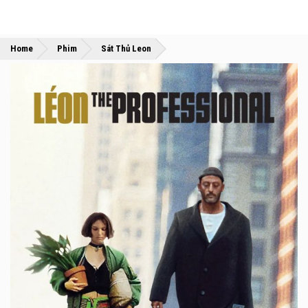
»
»
Home
Phim
Sát Thủ Leon