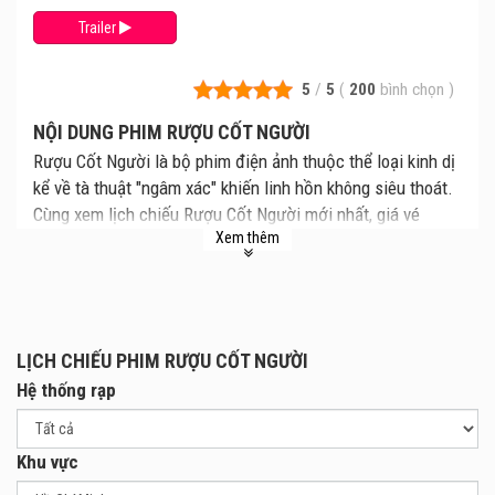
Trailer
5
/
5
(
200
bình chọn
)
NỘI DUNG PHIM RƯỢU CỐT NGƯỜI
Rượu Cốt Người là bộ phim điện ảnh thuộc thể loại kinh dị
kể về tà thuật "ngâm xác" khiến linh hồn không siêu thoát.
Cùng xem lịch chiếu Rượu Cốt Người mới nhất, giá vé
Xem thêm
Rượu Cốt Người chi tiết tại rạp. Review phim và mua vé
xem phim Rượu Cốt Người tại các Rạp Chiếu Phim.
Trong bộ phim Rượu Cốt Người, nhân vật chính là Trương
Tử Kiệt (Lư Hãn Đình), một chàng trai quyết định tham gia
tour du lịch trên đảo hoang cùng bạn bè để giải toả nỗi
LỊCH CHIẾU PHIM RƯỢU CỐT NGƯỜI
đau sau cái chết đột ngột của người yêu Ava (Viên Lễ
Hệ thống rạp
Lâm). Tuy nhiên, chuyến hành trình trở nên khó khăn khi
bốn người bạn phải đối mặt với những sự kiện kỳ lạ và
Khu vực
những hiện tượng siêu nhiên đáng sợ. Ngày càng gần sự
thật, họ phát hiện ra một thế lực tà ác cổ xưa tồn tại và