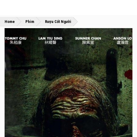
»
»
Home
Phim
Rượu Cốt Người