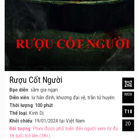
Rượu Cốt Người
Đạo diễn
: sầm gia ngạn
IMDB
Diễn viên
: lư hãn đình, khương đại vệ, trần tử huyên
Thời lượng
:
100 phút
T18
Thể loại
: Kinh Dị
Khởi chiếu
: 19/01/2024 tại Việt Nam
2D
Đối tượng
: Phim được phổ biến đến người xem từ đủ
18 tuổi trở lên (18+)