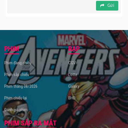
Gửi
PHIM
RẠP
Phim đang chiếu
CGV
Phim sắp chiếu
Lotte
Phim tháng 08/2026
Galaxy
Phim chiếu lại
BHD
Đánh giá phim
PHIM SẮP RA MẮT