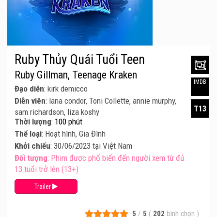
Ruby Thủy Quái Tuổi Teen
Ruby Gillman, Teenage Kraken
IMDB
Đạo diễn
: kirk demicco
Diễn viên
: lana condor, Toni Collette, annie murphy,
T13
sam richardson, liza koshy
Thời lượng
:
100 phút
Thể loại
: Hoạt hình, Gia Đình
Khởi chiếu
: 30/06/2023 tại Việt Nam
Đối tượng
: Phim được phổ biến đến người xem từ đủ
13 tuổi trở lên (13+)
Trailer
5
/
5
(
202
bình chọn
)