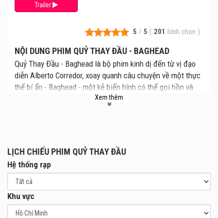
Trailer
5
/
5
(
201
bình chọn
)
NỘI DUNG PHIM QUỶ THAY ĐẦU - BAGHEAD
Quỷ Thay Đầu - Baghead là bộ phim kinh dị đến từ vị đạo
diễn Alberto Corredor, xoay quanh câu chuyện về một thực
thể bí ẩn - Baghead - một kẻ biến hình có thể gọi hồn và
Xem thêm
hoá thành người chết. Cùng xem lịch chiếu Quỷ Thay Đầu
mới nhất, giá vé Quỷ Thay Đầu chi tiết tại rạp. Review phim
và mua vé xem phim Quỷ Thay Đầu tại các Rạp Chiếu
Phim.
Bộ phim xoay quanh nhân vật chính Iris (Freya Allan),
LỊCH CHIẾU PHIM QUỶ THAY ĐẦU
người được thừa kế một căn nhà có hầm rượu cổ sau khi
Hệ thống rạp
cha mình qua đời (Peter Mullan). Khi cô đến nhận diện thi
thể của cha, luật sư (Ned Dennehy) đã cùng cô thảo luận
Khu vực
về tài sản. Iris không hề biết khi cô ký vào giấy tờ là lúc
bản thân bị ràng buộc bởi một thực thể bí ẩn nằm ở tầng