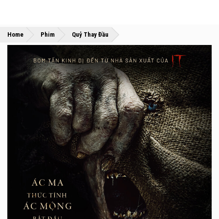
»
»
Home
Phim
Quỷ Thay Đầu