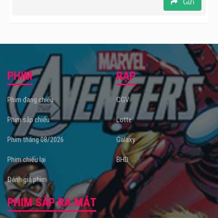
Gửi
PHIM
RẠP
Phim đang chiếu
CGV
Phim sắp chiếu
Lotte
Phim tháng 08/2026
Galaxy
Phim chiếu lại
BHD
Đánh giá phim
PHIM SẮP RA MẮT