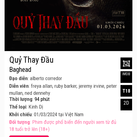
Quỷ Thay Đầu
Baghead
IMDB
Đạo diễn
: alberto corredor
Diễn viên
: freya allan, ruby barker, jeremy irvine, peter
T18
mullan, ned dennehy
Thời lượng
:
94 phút
2D
Thể loại
: Kinh Dị
Khởi chiếu
: 01/03/2024 tại Việt Nam
Đối tượng
: Phim được phổ biến đến người xem từ đủ
18 tuổi trở lên (18+)