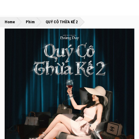
»
»
Home
Phim
QUÝ CÔ THỪA KẾ 2