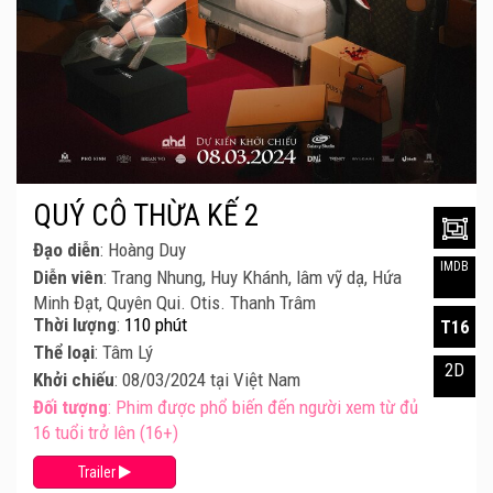
QUÝ CÔ THỪA KẾ 2
Đạo diễn
: Hoàng Duy
IMDB
Diễn viên
: Trang Nhung, Huy Khánh, lâm vỹ dạ, Hứa
Minh Đạt, Quyên Qui. Otis. Thanh Trâm
Thời lượng
:
110 phút
T16
Thể loại
: Tâm Lý
2D
Khởi chiếu
: 08/03/2024 tại Việt Nam
Đối tượng
: Phim được phổ biến đến người xem từ đủ
16 tuổi trở lên (16+)
Trailer