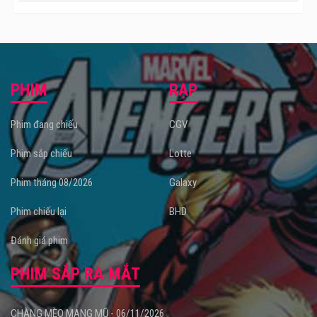
bóng.
Quý Cô Thừa Kế 2 dự kiến khởi chiếu tại
rạp chiếu phim
từ
ngày 08/03/2024.
PHIM
RẠP
Phim đang chiếu
CGV
Phim sắp chiếu
Lotte
Phim tháng 08/2026
Galaxy
Phim chiếu lại
BHD
Đánh giá phim
PHIM SẮP RA MẮT
CHÀNG MÈO MANG MŨ - 06/11/2026