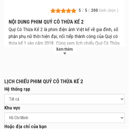
5
/
5
(
200
bình chọn
)
NỘI DUNG PHIM QUÝ CÔ THỪA KẾ 2
Quý Cô Thừa Kế 2 là phim điện ảnh Việt kể về gia đình, số
phận phụ nữ thời hiện đại, nối tiếp thành công của Quý cô
thừa kế 1 vào năm 2018. Cùng xem lịch chiếu Quý Cô Thừa
Xem thêm
Kế 2 mới nhất, giá vé Quý Cô Thừa Kế 2 chi tiết tại rạp.
Review phim và mua vé xem phim Quý Cô Thừa Kế 2 tại
các Rạp Chiếu Phim.
Bộ phim xoay quanh câu chuyện về cặp vợ chồng Cao
Minh (Huy Khánh thủ vai), Hải Đường (Trang Nhung thủ vai)
LỊCH CHIẾU PHIM QUÝ CÔ THỪA KẾ 2
và con gái Kim (Quyên Quy Thủ vai). Cuộc sống gia đình
Hệ thống rạp
tưởng êm đềm cho đến khi biến cố xảy ra. Hải Đường
không chịu nổi tính cách áp đặt ngày càng thô bạo của Cao
Khu vực
Minh. Cộng với việc, Cao Minh thất hứa trong việc đưa Kim
đi du học khiến con gái bỏ nhà ra đi.
Ra ngoài, Kim phải đối mặt với rất nhiều khó khăn như bị
Hoặc địa chỉ của bạn