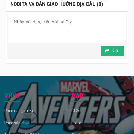
NOBITA VÀ BẢN GIAO HƯỞNG ĐỊA CẦU (0)
thảm hoạ diệt vong âm nhạc.
Phim điện ảnh Doraemon: Nobita và Bản Giao Hưởng Địa
Cầu dự kiến khởi chiếu tại
rạp chiếu phim
từ ngày
24/05/2024.
Gửi
PHIM
RẠP
Phim đang chiếu
CGV
Phim sắp chiếu
Lotte