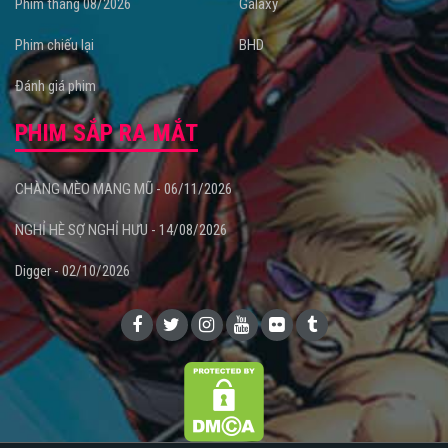
Phim tháng 08/2026
Galaxy
Phim chiếu lại
BHD
Đánh giá phim
PHIM SẮP RA MẮT
CHÀNG MÈO MANG MŨ - 06/11/2026
NGHỈ HÈ SỢ NGHỈ HƯU - 14/08/2026
Digger - 02/10/2026