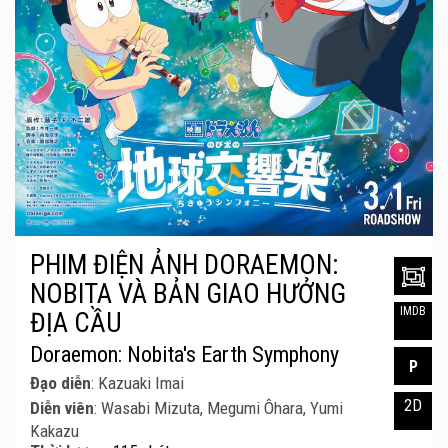
PHIM ĐIỆN ẢNH DORAEMON:
NOBITA VÀ BẢN GIAO HƯỞNG
IMDB
ĐỊA CẦU
Doraemon: Nobita's Earth Symphony
P
Đạo diễn
: Kazuaki Imai
2D
Diễn viên
: Wasabi Mizuta, Megumi Ôhara, Yumi
Kakazu