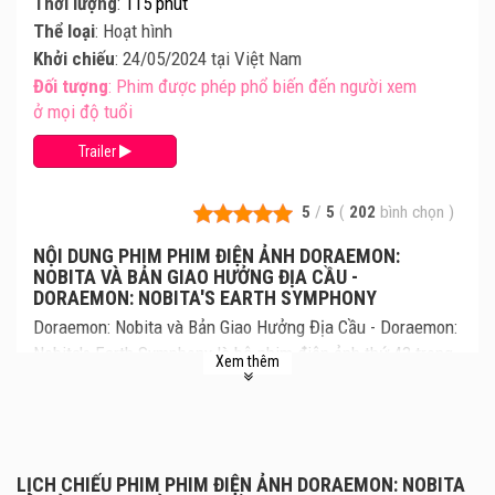
Thời lượng
:
115 phút
Thể loại
: Hoạt hình
Khởi chiếu
: 24/05/2024 tại Việt Nam
Đối tượng
: Phim được phép phổ biến đến người xem
ở mọi độ tuổi
Trailer
5
/
5
(
202
bình chọn
)
NỘI DUNG PHIM PHIM ĐIỆN ẢNH DORAEMON:
NOBITA VÀ BẢN GIAO HƯỞNG ĐỊA CẦU -
DORAEMON: NOBITA'S EARTH SYMPHONY
Doraemon: Nobita và Bản Giao Hưởng Địa Cầu - Doraemon:
Nobita's Earth Symphony là bộ phim điện ảnh thứ 43 trong
Xem thêm
loạt phim điện ảnh Doraemon, kể về hành trình Nobita,
Doraemon và những người bạn của cậu đến hành tinh âm
nhạc. Cùng xem lịch chiếu Doraemon: Nobita và Bản Giao
Hưởng Địa Cầu mới nhất, giá vé Doraemon: Nobita Và Bản
LỊCH CHIẾU PHIM PHIM ĐIỆN ẢNH DORAEMON: NOBITA
Giao Hưởng Địa Cầu chi tiết tại rạp. Review phim và mua