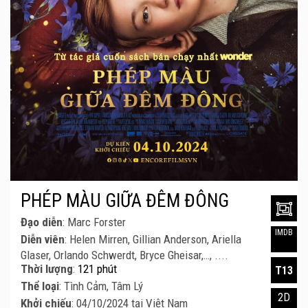
PHÉP MÀU GIỮA ĐÊM ĐÔNG
Đạo diễn
: Marc Forster
IMDB
Diễn viên
: Helen Mirren, Gillian Anderson, Ariella
Glaser, Orlando Schwerdt, Bryce Gheisar,…, ....
Thời lượng
:
121 phút
T13
Thể loại
: Tình Cảm, Tâm Lý
2D
Khởi chiếu
: 04/10/2024 tại Việt Nam