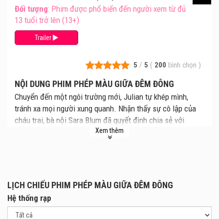
Đối tượng
: Phim được phổ biến đến người xem từ đủ
13 tuổi trở lên (13+)
Trailer
5
/
5
(
200
bình chọn
)
NỘI DUNG PHIM PHÉP MÀU GIỮA ĐÊM ĐÔNG
Chuyển đến một ngôi trường mới, Julian tự khép mình,
tránh xa mọi người xung quanh. Nhận thấy sự cô lập của
cháu trai, bà nội Sara Blum đã quyết định chia sẻ với
Xem thêm
Julian câu chuyện về tuổi trẻ của bà. Bà kể về thời gian
nước Pháp bị Đức Quốc xã chiếm đóng, khi một cậu bé đã
dũng cảm mạo hiểm tất cả để bảo vệ tính mạng của bà.
Giữa những đêm đen của chiến tranh và bom đạn, tình yêu,
tình thân và tình người vẫn tỏa sáng, mang đến niềm hy
LỊCH CHIẾU PHIM PHÉP MÀU GIỮA ĐÊM ĐÔNG
vọng và sự gắn kết trong những lúc khó khăn nhất.
Hệ thống rạp