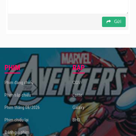
Gửi
PHIM
RẠP
Phim đang chiếu
CGV
Phim sắp chiếu
Lotte
Phim tháng 08/2026
Galaxy
Phim chiếu lại
BHD
Đánh giá phim