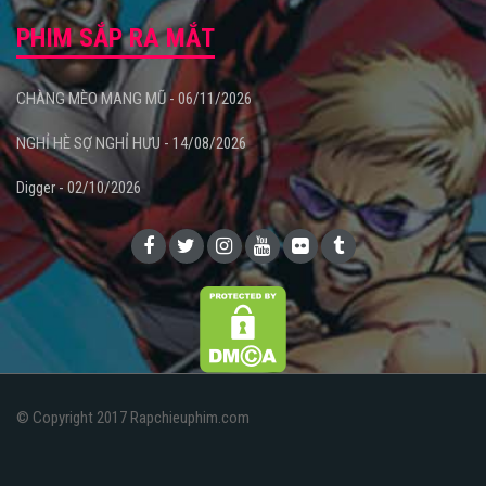
PHIM SẮP RA MẮT
CHÀNG MÈO MANG MŨ - 06/11/2026
NGHỈ HÈ SỢ NGHỈ HƯU - 14/08/2026
Digger - 02/10/2026
© Copyright 2017 Rapchieuphim.com