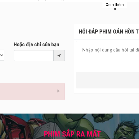
Xem thêm
thip qua đêm một mình ở trong một biệt thự đã được truyền qua nhi
a quyết tâm điều tra vì sao bóng ma lại luôn theo sau mình. Câu trả
a khiến con ma tức giận và giết hết tất cả. Thanathip và người bạn 
HỎI ĐÁP PHIM OÁN HỒN TỬ
ết toàn bộ sự thật.
chỉ đạo sản xuất bởi đạo diễn Walongkorn Jubjai, bộ phim có sự th
Hoặc địa chỉ của bạn
rasert, Thewin Khunarattanawat, Sornsutha Klunmalee,.
ới Oán Hồn Tử Địa dự kiến ra mắt tại các
rạp chiếu phim
toàn quố
×
PHIM SẮP RA MẮT