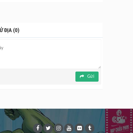
ều thế hệ, tại một khu vực được cho là ma ám.
 lời sẽ có vào đêm trăng khuyết nhưng một sự cố
của mình phải du hành ngược thời gian về quá khứ
 ĐỊA (0)
am gia của các diễn viên gồm Phuang
c từ 10/11/2023.
Gửi