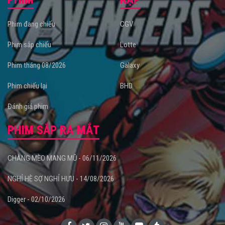
Phim đang chiếu
CGV
Phim sắp chiếu
Lotte
Phim tháng 08/2026
Galaxy
Phim chiếu lại
BHD
Đánh giá phim
PHIM SẮP RA MẮT
CHÀNG MÈO MANG MŨ - 06/11/2026
NGHỈ HÈ SỢ NGHỈ HƯU - 14/08/2026
Digger - 02/10/2026