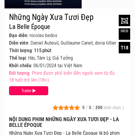
Những Ngày Xưa Tươi Đẹp
La Belle Époque
IMDB
Đạo diễn
: nicolas bedos
Diễn viên
: Daniel Auteuil, Guillaume Canet, doria tillier
T18
Thời lượng
:
115 phút
Thể loại
: Hài, Tâm Lý, Giả Tưởng
Khởi chiếu
: 06/01/2024 tại Việt Nam
Đối tượng
: Phim được phổ biến đến người xem từ đủ
18 tuổi trở lên (18+)
Trailer
5
/
5
(
200
bình chọn
)
NỘI DUNG PHIM NHỮNG NGÀY XƯA TƯƠI ĐẸP - LA
BELLE ÉPOQUE
Những Ngày Xưa Tươi Đẹp - La Belle Époque là bộ phim