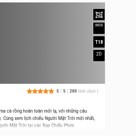
IMDB
T18
2D
5
/
5
(
200
bình chọn
)
ma cà rồng hoàn toàn mới lạ, với những câu
g. Cùng xem lịch chiếu Người Mặt Trời mới nhất,
Người Mặt Trời tại các Rạp Chiếu Phim.