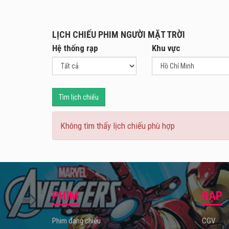
Là tá
của d
là bộ
LỊCH CHIẾU PHIM NGƯỜI MẶT TRỜI
Người
Hệ thống rạp
Khu vực
400 n
người
quyết
Với n
Tìm lịch chiếu
mang 
em, s
Không tìm thấy lịch chiếu phù hợp
Người
Được 
của d
Người
PHIM
RẠP
Phim đang chiếu
CGV