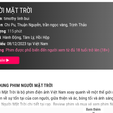
I MẶT TRỜI
n
: timothy linh bui
ên
: Chi Pu, Thuận Nguyễn, trần ngọc vàng, Trịnh Thảo
ợng
:
115 phút
i
: Hành Động, Tâm Lý, Hồi Hộp
iếu
: 08/12/2023 tại Việt Nam
ng
: Phim được phổ biến đến người xem từ đủ 18 tuổi trở lên (18+)
ailer
DUNG PHIM NGƯỜI MẶT TRỜI
 Mặt Trời là bộ phim điện ảnh Việt Nam xoay quanh về một thế giới 
n về sự tổn tại của con người, giữa thiện và ác, bóng tối và ánh sán
é Người Mặt Trời chi tiết tại rạp. Review phim và mua vé xem phim 
Xem thêm