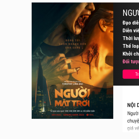
NGƯỜ
Đạo diễ
Diễn vi
Thời lư
Thể loạ
Khởi ch
Đối tượ
Tr
NỘI 
Người
chuyệ
giá v