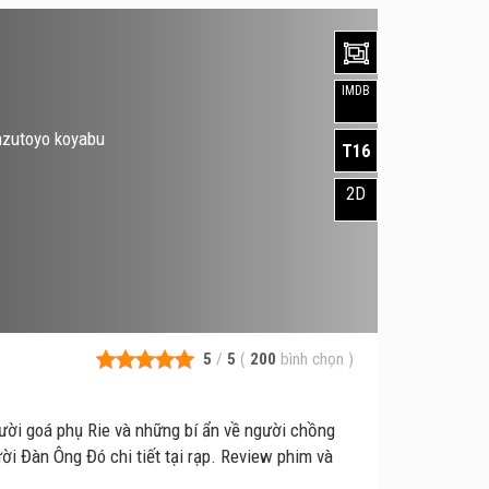
IMDB
azutoyo koyabu
T16
2D
5
/
5
(
200
bình chọn
)
ười goá phụ Rie và những bí ẩn về người chồng
ời Đàn Ông Đó chi tiết tại rạp. Review phim và