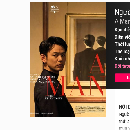
Ngườ
A Ma
Đạo diễ
Diễn vi
Thời lư
Thể loạ
Khởi ch
Đối tượ
Tr
NỘI 
Người
thứ 2
mua v