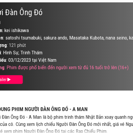
i Đàn Ông Đó
n
n
: kei ishikawa
ên
: satoshi tsumabuki, sakura ando, Masataka Kubota, nana seino, k
ợng
:
121 phút
i
: Hình Sự, Trinh Thám
iếu
: 03/12/2023 tại Việt Nam
ng
: Phim được phổ biến đến người xem từ đủ 16 tuổi trở lên (16+)
ailer
DUNG PHIM NGƯỜI ĐÀN ÔNG ĐÓ - A MAN
 Đàn Ông Đó - A Man là bộ phim trinh thám Nhật Bản xoay quanh ng
 của cô. Cùng xem lịch chiếu Người Đàn Ông Đó mới nhất, giá vé Ngư
é xem phim Người Đàn Ông Đó tại các Rạp Chiếu Phim.