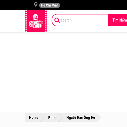
Hồ Chí Minh
Tìm kiếm
»
»
Home
Phim
Người Đàn Ông Đó