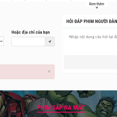
Xem thêm
à cậu con trai chia sẻ cuộc sống mới đầy yêu thương và hạnh phúc v
ua. Cái chết bất ngờ của Daisuke do tai nạn nghề nghiệp không ch
ho cô một phát hiện đáng kinh ngạc. Hóa ra, người đàn ông mà cô ngh
HỎI ĐÁP PHIM NGƯỜI ĐÀN
dưới danh tính của người khác.
Hoặc địa chỉ của bạn
 xung quanh Mr. X được hé lộ dưới bàn tay của KIDO, luật sư phụ trá
plica của danh họa René Magritte, bộ phim đã ngay lập tức kích thí
hong phú thêm cho một thể loại điện ảnh đang phát triển tại Nhật 
 xã hội đương đại.
 Đàn Ông Đó dự kiến khởi chiếu tại
rạp chiếu phim
trong Tuần lễ Li
×
PHIM SẮP RA MẮT