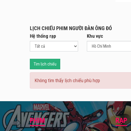
Rie v
năm q
đến c
LỊCH CHIẾU PHIM NGƯỜI ĐÀN ÔNG ĐÓ
dạng 
Hệ thống rạp
Khu vực
Bí ẩn
be Re
làm p
trong
Tìm lịch chiếu
Người
Không tìm thấy lịch chiếu phù hợp
PHIM
RẠP