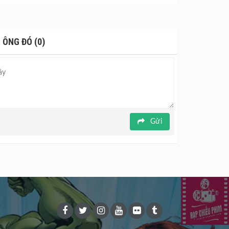
ới người chồng thứ hai là Daisuke suốt hơn bốn
ỉ khiến cho người góa phụ đau buồn mà còn đem
ĩ mình đã hiểu tường tận hóa ra lại là kẻ giả
 ÔNG ĐÓ (0)
ch vụ án. Mở đầu bằng bức tranh siêu thực Not to
ch sự tò mò và suy ngẫm với người xem, góp phần
Bản, phản ánh đạo đức mong manh đang lan tràn
Gửi
ên hoan phim Nhật 2023.