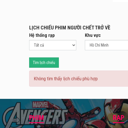
và mu
Bộ ph
Bị dồ
LỊCH CHIẾU PHIM NGƯỜI CHẾT TRỞ VỀ
sống 
Hệ thống rạp
Khu vực
Nhưng
sẽ ph
đầu t
Khi a
Tìm lịch chiếu
giúp a
cuộc 
Không tìm thấy lịch chiếu phù hợp
Bộ ph
vào v
Woong
trị gi
PHIM
RẠP
Người