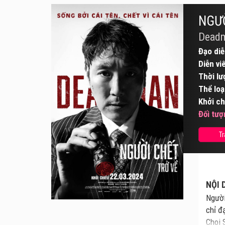
NGƯỜ
Dead
Đạo diễ
Diễn vi
Thời lư
Thể loạ
Khởi ch
Đối tượ
Tr
NỘI 
Người
chỉ đ
Choi 