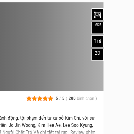
IMDB
T18
2D
5
/
5
(
200
bình chọn
)
ành động, tội phạm đến từ xứ sở Kim Chi, với sự
viên: Jo Jin Woong, Kim Hee Ae, Lee Soo Kyung,
 Người Chết Trở Về chi tiết tại rạp. Review phim