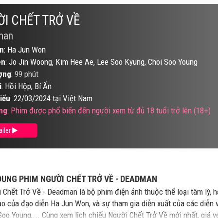
I CHẾT TRỞ VỀ
man
n
: Ha Jun Won
ên
: Jo Jin Woong, Kim Hee Ae, Lee Soo Kyung, Choi Soo Young
ợng
:
99 phút
i
: Hồi Hộp, Bí Ẩn
iếu
: 22/03/2024 tại Việt Nam
ng
: Phim được phổ biến đến người xem từ đủ 18 tuổi trở lên (18+)
ailer
DUNG PHIM NGƯỜI CHẾT TRỞ VỀ - DEADMAN
 Chết Trở Về - Deadman là bộ phim điện ảnh thuộc thể loại tâm lý, h
ạo của đạo diễn Ha Jun Won, và sự tham gia diễn xuất của các diễn 
Soo Young,... Cùng xem lịch chiếu Người Chết Trở Về mới nhất, giá vé