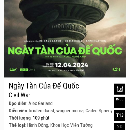
Ngày Tàn Của Đế Quốc
Civil War
IMDB
Đạo diễn
: Alex Garland
Diễn viên
: kristen dunst, wagner moura, Cailee Spaeny
T13
Thời lượng
:
109 phút
Thể loại
: Hành Động, Khoa Học Viễn Tưởng
2D