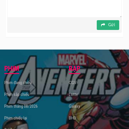
rạp chiếu phim
toàn quốc từ 12/04/2024.
Gửi
PHIM
RẠP
Phim đang chiếu
CGV
Phim sắp chiếu
Lotte
Phim tháng 08/2026
Galaxy
Phim chiếu lại
BHD