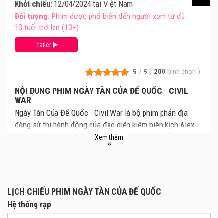
Khởi chiếu
: 12/04/2024 tại Việt Nam
Đối tượng
: Phim được phổ biến đến người xem từ đủ
13 tuổi trở lên (13+)
Trailer
5
/
5
(
200
bình chọn
)
NỘI DUNG PHIM NGÀY TÀN CỦA ĐẾ QUỐC - CIVIL
WAR
Ngày Tàn Của Đế Quốc - Civil War là bộ phim phản địa
đàng sử thi hành động của đạo diễn kiêm biên kịch Alex
Garland, lấy bối cảnh ở giai đoạn cuộc Nội chiến Hoa Kỳ
Xem thêm
lần thứ hai. Cùng xem lịch chiếu Ngày Tàn Của Đế Quốc
mới nhất, giá vé Ngày Tàn Của Đế Quốc chi tiết tại rạp.
Review phim và mua vé xem phim Ngày Tàn Của Đế Quốc
tại các Rạp Chiếu Phim.
LỊCH CHIẾU PHIM NGÀY TÀN CỦA ĐẾ QUỐC
Bộ phim Ngày Tàn Của Đế Quốc xoay quanh cuộc hành
Hệ thống rạp
trình xuyên nước Mỹ của các nhà báo ở giai đoạn cuộc Nội