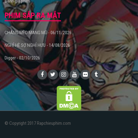
Đánh giá phim
PHIM SẮP RA MẮT
CHÀNG MÈO MANG MŨ - 06/11/2026
NGHỈ HÈ SỢ NGHỈ HƯU - 14/08/2026
Digger - 02/10/2026
© Copyright 2017 Rapchieuphim.com