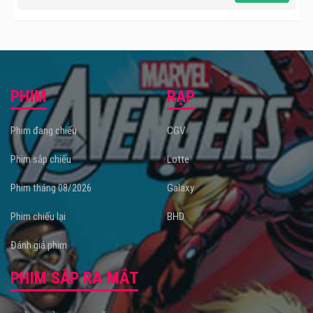
PHIM
RẠP
Phim đang chiếu
CGV
Phim sắp chiếu
Lotte
Phim tháng 08/2026
Galaxy
Phim chiếu lại
BHD
Đánh giá phim
PHIM SẮP RA MẮT