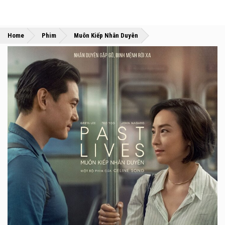
»
»
Home
Phim
Muôn Kiếp Nhân Duyên