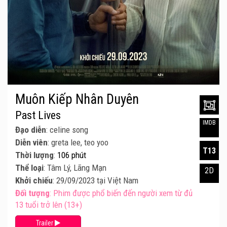
Muôn Kiếp Nhân Duyên
Past Lives
IMDB
Đạo diễn
: celine song
Diễn viên
: greta lee, teo yoo
T13
Thời lượng
:
106 phút
Thể loại
: Tâm Lý, Lãng Mạn
2D
Khởi chiếu
: 29/09/2023 tại Việt Nam
Đối tượng
: Phim được phổ biến đến người xem từ đủ
13 tuổi trở lên (13+)
Trailer