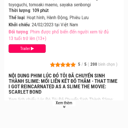
toyoguchi, tomoaki maeno, sayaka senbongi
Thời lượng
:
109 phút
Thể loại
: Hoạt hình, Hành Động, Phiêu Lưu
Khởi chiếu
: 24/02/2023 tại Việt Nam
Đối tượng
: Phim được phổ biến đến người xem từ đủ
13 tuổi trở lên (13+)
Trailer
5
/
5
(
200
bình chọn
)
NỘI DUNG PHIM LÚC ĐÓ TÔI ĐÃ CHUYỂN SINH
THÀNH SLIME: MỐI LIÊN KẾT ĐỎ THẪM - THAT TIME
I GOT REINCARNATED AS A SLIME THE MOVIE:
SCARLET BOND
Xem lịch chiếu Lúc Đó Tôi Đã Chuyển Sinh Thành Slime:
Xem thêm
Mối Liên Kết Đỏ Thẫm mới nhất, giá vé Lúc Đó Tôi Đã
Chuyển Sinh Thành Slime: Mối Liên Kết Đỏ Thẫm chi tiết
từng rạp. Review phim và mua vé xem phim Lúc Đó Tôi Đã
Chuyển Sinh Thành Slime: Mối Liên Kết Đỏ Thẫm tại các