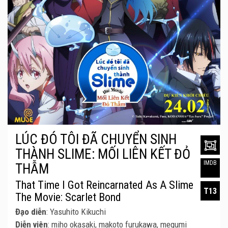
LÚC ĐÓ TÔI ĐÃ CHUYỂN SINH
THÀNH SLIME: MỐI LIÊN KẾT ĐỎ
IMDB
THẪM
That Time I Got Reincarnated As A Slime
T13
The Movie: Scarlet Bond
Đạo diễn
: Yasuhito Kikuchi
Diễn viên
: miho okasaki, makoto furukawa, megumi