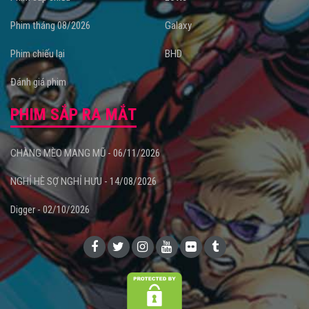
Phim tháng 08/2026
Galaxy
Phim chiếu lại
BHD
Đánh giá phim
PHIM SẮP RA MẮT
CHÀNG MÈO MANG MŨ - 06/11/2026
NGHỈ HÈ SỢ NGHỈ HƯU - 14/08/2026
Digger - 02/10/2026