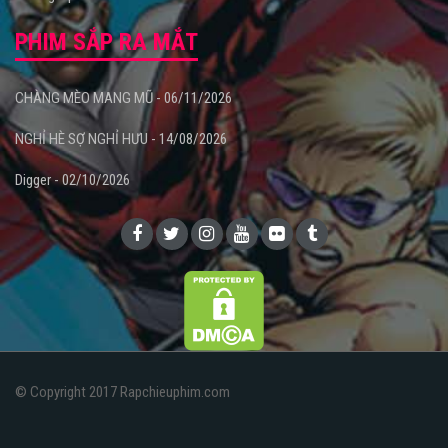
PHIM SẮP RA MẮT
CHÀNG MÈO MANG MŨ - 06/11/2026
NGHỈ HÈ SỢ NGHỈ HƯU - 14/08/2026
Digger - 02/10/2026
© Copyright 2017 Rapchieuphim.com