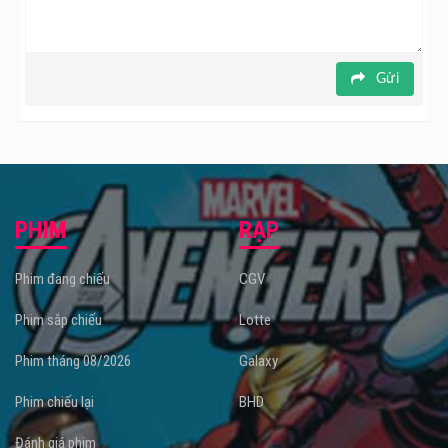
Gửi
PHIM
RẠP
Phim đang chiếu
CGV
Phim sắp chiếu
Lotte
Phim tháng 08/2026
Galaxy
Phim chiếu lại
BHD
Đánh giá phim