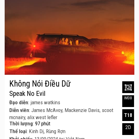
Không Nói Điều Dữ
Speak No Evil
IMDB
Đạo diễn
: james watkins
Diễn viên
: James McAvoy, Mackenzie Davis, scoot
T18
mcnairy, alix west lefler
Thời lượng
:
97 phút
2D
Thể loại
: Kinh Dị, Rùng Rợn
Khởi chiếu
: 13/09/2024 tại Việt Nam