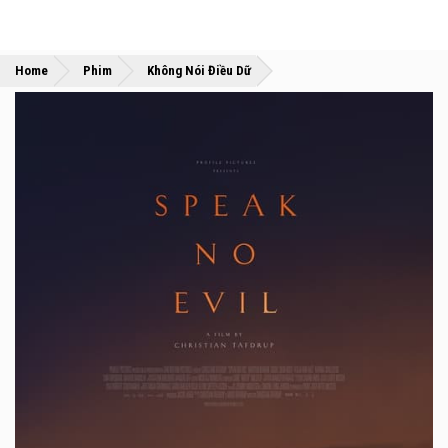
»
»
Home
Phim
Không Nói Điều Dữ