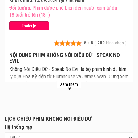
Đối tượng
: Phim được phổ biến đến người xem từ đủ
18 tuổi trở lên (18+)
Trailer
5
/
5
(
200
bình chọn
)
NỘI DUNG PHIM KHÔNG NÓI ĐIỀU DỮ - SPEAK NO
EVIL
Không Nói Điều Dữ - Speak No Evil là bộ phim kinh dị, tâm
lý của Hoa Kỳ đến từ Blumhouse và James Wan. Cùng xem
lịch chiếu Không Nói Điều Dữ mới nhất, giá vé Không Nói
Xem thêm
Điều Dữ chi tiết tại rạp. Review phim và mua vé xem phim
Không Nói Điều Dữ tại các Rạp Chiếu Phim.
Bộ phim xoay quanh một gia đình được mời đến nghỉ cuối
tuần tại một ngôi nhà nông thôn bình dị. Từ kỳ nghỉ trong
LỊCH CHIẾU PHIM KHÔNG NÓI ĐIỀU DỮ
mơ trở thành cơn ác mộng tâm lý khi những sự kiện kỳ lạ
Hệ thống rạp
liên tiếp ập đến. Thế lực nào đứng sau tất cả những điều