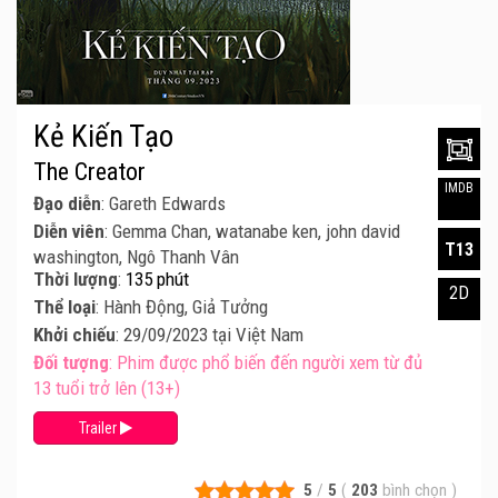
Kẻ Kiến Tạo
The Creator
IMDB
Đạo diễn
: Gareth Edwards
Diễn viên
: Gemma Chan, watanabe ken, john david
T13
washington, Ngô Thanh Vân
Thời lượng
:
135 phút
2D
Thể loại
: Hành Động, Giả Tưởng
Khởi chiếu
: 29/09/2023 tại Việt Nam
Đối tượng
: Phim được phổ biến đến người xem từ đủ
13 tuổi trở lên (13+)
Trailer
5
/
5
(
203
bình chọn
)