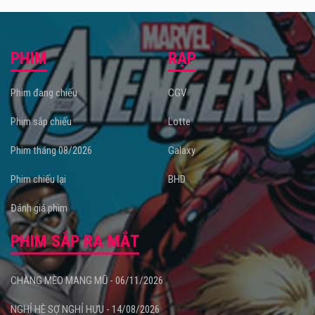
Phim mới Kẻ Kiến Tạo khởi chiếu 29.09.2023 tại
rạp chiếu
phim
toàn quốc.
PHIM
RẠP
Phim đang chiếu
CGV
Phim sắp chiếu
Lotte
Phim tháng 08/2026
Galaxy
Phim chiếu lại
BHD
Đánh giá phim
PHIM SẮP RA MẮT
CHÀNG MÈO MANG MŨ - 06/11/2026
NGHỈ HÈ SỢ NGHỈ HƯU - 14/08/2026