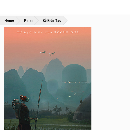
»
»
Home
Phim
Kẻ Kiến Tạo