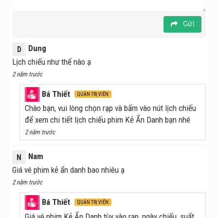
Gửi
Dung
D
Lịch chiếu như thế nào ạ
2 năm trước
Kiều Minh Tuấn xuất hiện trong buổi họp báo tối 22/08
Bá Thiết
QUẢN TRỊ VIÊN
Chào bạn, vui lòng chọn rạp và bấm vào nút lịch chiếu
để xem chi tiết lịch chiếu phim Kẻ Ẩn Danh bạn nhé
2 năm trước
Nam
N
Giá vé phim kẻ ẩn danh bao nhiêu ạ
2 năm trước
Bá Thiết
QUẢN TRỊ VIÊN
Giá vé phim Kẻ Ẩn Danh tùy vào rạp, ngày chiếu, suất