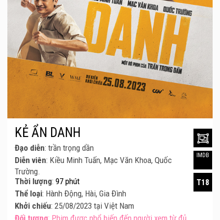
KẺ ẨN DANH
Đạo diễn
: trần trọng dần
IMDB
Diễn viên
: Kiều Minh Tuấn, Mạc Văn Khoa, Quốc
Trường.
Thời lượng
:
97 phút
T18
Thể loại
: Hành Động, Hài, Gia Đình
Khởi chiếu
: 25/08/2023 tại Việt Nam
Đối tượng
: Phim được phổ biến đến người xem từ đủ