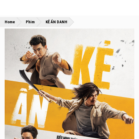
»
»
Home
Phim
KẺ ẨN DANH