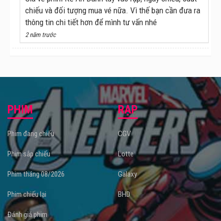
chiếu và đối tượng mua vé nữa. Vì thế bạn cần đưa ra
HIEUTHUHAI, Trường Giang, Ngô Kiến Huy, Lê Dương Bảo
thông tin chi tiết hơn để mình tư vấn nhé
Lâm cùng Chris Phan xuất hiện tại buổi họp báo
2 năm trước
PHIM
RẠP
Phim đang chiếu
CGV
Phim sắp chiếu
Lotte
Phim tháng 08/2026
Galaxy
Phim chiếu lại
BHD
Đánh giá phim