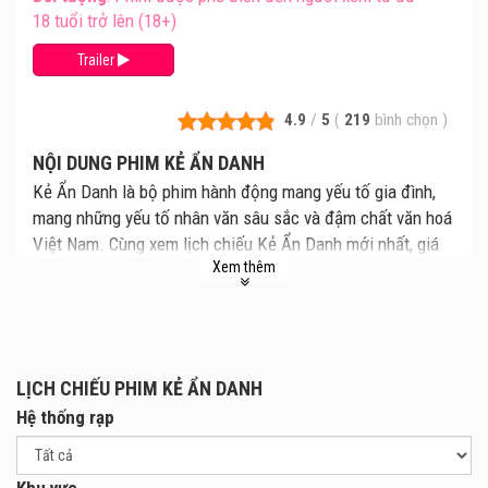
18 tuổi trở lên (18+)
Trailer
4.9
/
5
(
219
bình chọn
)
NỘI DUNG PHIM KẺ ẨN DANH
Kẻ Ẩn Danh là bộ phim hành động mang yếu tố gia đình,
mang những yếu tố nhân văn sâu sắc và đậm chất văn hoá
Việt Nam. Cùng xem lịch chiếu Kẻ Ẩn Danh mới nhất, giá
Xem thêm
vé Kẻ Ẩn Danh chi tiết tại rạp. Review phim và mua vé xem
phim Kẻ Ẩn Danh tại các Rạp Chiếu Phim.
Kể về câu chuyện của Lâm - một người đàn ông từng là xã
hội đen nhưng lại mất trí nhớ và nay đang lẩn trốn như một
người bình thường, kiếm sống bằng lao động chân tay.
LỊCH CHIẾU PHIM KẺ ẨN DANH
Lâm sống cùng vợ - Hạnh và con gái riêng của cô là Hiền.
Hệ thống rạp
Hiền vẫn chưa chấp nhận tình yêu thương của chú Lâm
dành cho mình. Hiền lớn lên với sự bốc đồng và bị dụ dỗ
Khu vực