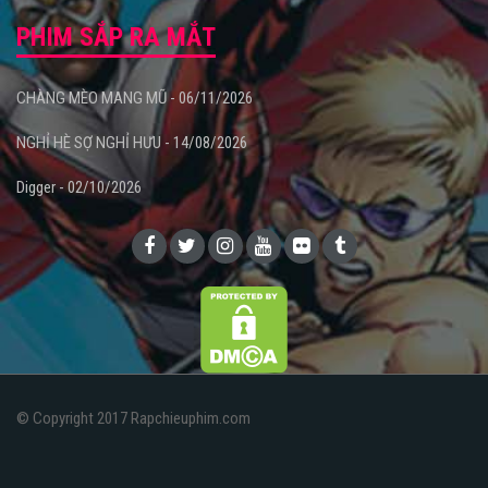
PHIM SẮP RA MẮT
CHÀNG MÈO MANG MŨ - 06/11/2026
NGHỈ HÈ SỢ NGHỈ HƯU - 14/08/2026
Digger - 02/10/2026
Trong phim Kẻ Ẩn Danh, Vân Trang vào vai vợ Kiều Minh
Tuấn, một người phụ nữ tháo vát, cá tính, yêu thương gia
đình
© Copyright 2017 Rapchieuphim.com