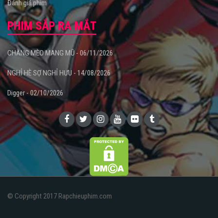
Đánh giá phim
PHIM SẮP RA MẮT
CHÀNG MÈO MANG MŨ - 06/11/2026
NGHỈ HÈ SỢ NGHỈ HƯU - 14/08/2026
Digger - 02/10/2026
© Copyright 2017 Rapchieuphim.com