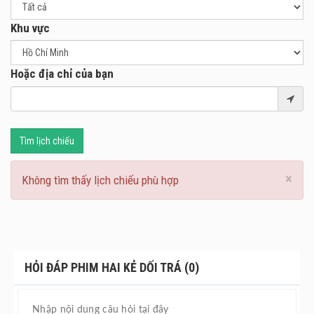
Minato - một sinh viên đại học, có ít kinh nghiệm về tình
yêu, và không hề quan tâm đến việc chăm chút ngoại hình.
Khu vực
Mẹ Minato tái hôn và cô phải sống cùng với gia đình mới
của mẹ - bố dượng và người em kế Toru.
Hoặc địa chỉ của bạn
Toru, người em trai kế bằng tuổi này lại là một anh chàng
rất không thân thiện, đã vậy còn hay lăng nhăng nhờ cái
mác đẹp trai. Minato không ưa Toru, càng không thích thói
trăng hoa của cậu. Vì thế, hai chị em họ căng thẳng và
Tìm lịch chiếu
luôn xa cách nhau.
Chuyện trớ trêu là cả hai lại học cùng một trường đại hoc.
×
Không tìm thấy lịch chiếu phù hợp
Một ngày nọ, Minato bước ra đường trong bộ đồng phục
trung học và trang điểm theo yêu cầu của cô bạn thân
Maki khi cô nhờ Minato làm mẫu ảnh. Tình cờ gặp Toru,
Minato nói dối rằng mình là một người khác chứ không
phải chị gái cậu. Toru tin vào lời nói dối ấy và đã yêu
HỎI ĐÁP PHIM HAI KẺ DỐI TRÁ (0)
Minato ngay từ cái nhìn đầu tiên. Để trả thù cậu em đáng
ghét, Minato đã bày ra một vài lời nói dối khác và nói mình
là nữ sinh trung học Mina. Cũng từ đây, cả hai bắt đầu