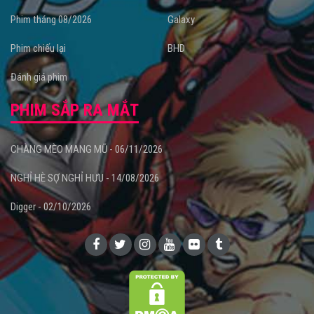
Phim tháng 08/2026
Galaxy
Phim chiếu lại
BHD
Đánh giá phim
PHIM SẮP RA MẮT
CHÀNG MÈO MANG MŨ - 06/11/2026
NGHỈ HÈ SỢ NGHỈ HƯU - 14/08/2026
Digger - 02/10/2026