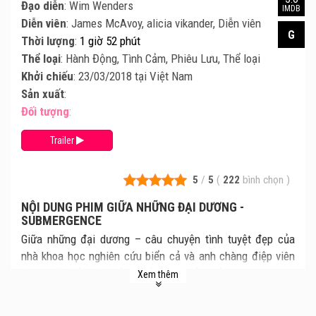
Đạo diễn
: Wim Wenders
IMDB
Diễn viên
: James McAvoy, alicia vikander, Diễn viên
G
Thời lượng
:
1 giờ 52 phút
Thể loại
: Hành Động, Tình Cảm, Phiêu Lưu, Thể loại
Khởi chiếu
: 23/03/2018 tại Việt Nam
Sản xuất
:
Đối tượng
:
Trailer
5
/
5
(
222
bình chọn
)
NỘI DUNG PHIM GIỮA NHỮNG ĐẠI DƯƠNG -
SUBMERGENCE
Giữa những đại dương – câu chuyện tình tuyệt đẹp của
nhà khoa học nghiên cứu biển cả và anh chàng điệp viên
được gửi đến một mảnh đất nguy hiểm để theo dõi những
Xem thêm
kẻ khủng bố. Tình yêu giữa họ đủ sức khiến bất kỳ ai
không còn cảm xúc yêu thương hoặc không còn niềm tin