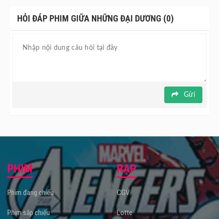
Giữa những đại dương được chuyển thể từ tác phẩm cùng
HỎI ĐÁP PHIM GIỮA NHỮNG ĐẠI DƯƠNG (0)
tên của nhà văn J. M. Ledgard với sự tham gia của Alicia
Vikander (vai Dannielle) và James McAvoy (vai James).
Phim dự kiến được công chiếu tại rạp từ ngày 23/3.
Gửi
PHIM
RẠP
Phim đang chiếu
CGV
Phim sắp chiếu
Lotte