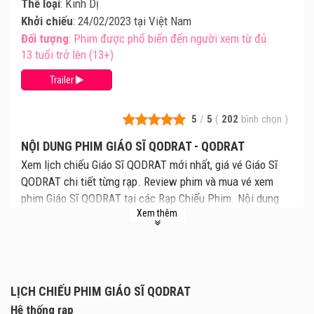
Thể loại
: Kinh Dị
Khởi chiếu
: 24/02/2023 tại Việt Nam
Đối tượng
: Phim được phổ biến đến người xem từ đủ
13 tuổi trở lên (13+)
Trailer
5
/
5
(
202
bình chọn
)
NỘI DUNG PHIM GIÁO SĨ QODRAT - QODRAT
Xem lịch chiếu Giáo Sĩ QODRAT mới nhất, giá vé Giáo Sĩ
QODRAT chi tiết từng rạp. Review phim và mua vé xem
phim Giáo Sĩ QODRAT tại các Rạp Chiếu Phim. Nội dung
Xem thêm
phim kể về giáo sĩ và đồng thời là một chuyên gia về
merukyah tên Qodrat. Anh có một người vợ và một người
con trai là Alif. Cuộc đời của Qodrat luôn ngập trong đau
khổ khi vợ anh chết không có lý do và con trai anh lên cơn
mê nặng.
LỊCH CHIẾU PHIM GIÁO SĨ QODRAT
Qodrat cũng phát hiện bản thân mình bị ám bởi một con
Hệ thống rạp