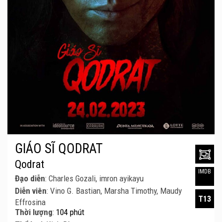
GIÁO SĨ QODRAT
Qodrat
IMDB
Đạo diễn
: Charles Gozali, imron ayikayu
Diễn viên
: Vino G. Bastian, Marsha Timothy, Maudy
T13
Effrosina
Thời lượng
:
104 phút