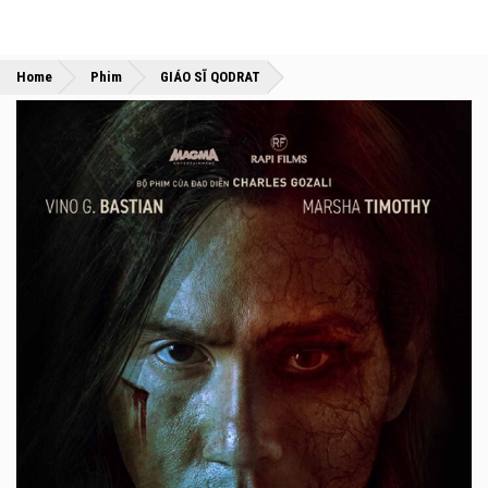
»
»
Home
Phim
GIÁO SĨ QODRAT