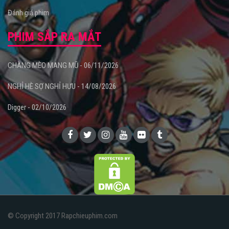
Đánh giá phim
PHIM SẮP RA MẮT
CHÀNG MÈO MANG MŨ - 06/11/2026
NGHỈ HÈ SỢ NGHỈ HƯU - 14/08/2026
Digger - 02/10/2026
© Copyright 2017 Rapchieuphim.com