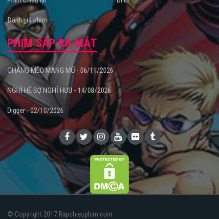
Phim chiếu lại
BHD
Đánh giá phim
PHIM SẮP RA MẮT
CHÀNG MÈO MANG MŨ - 06/11/2026
NGHỈ HÈ SỢ NGHỈ HƯU - 14/08/2026
Digger - 02/10/2026
© Copyright 2017 Rapchieuphim.com