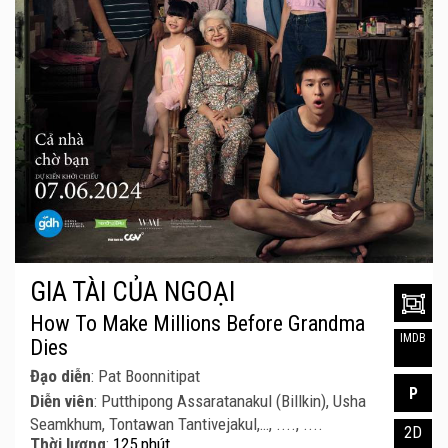
GIA TÀI CỦA NGOẠI
How To Make Millions Before Grandma
IMDB
Dies
Đạo diễn
: Pat Boonnitipat
P
Diễn viên
: Putthipong Assaratanakul (Billkin), Usha
Seamkhum, Tontawan Tantivejakul,…, ...., ....
2D
Thời lượng
:
125 phút