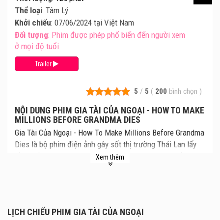
Thể loại
: Tâm Lý
Khởi chiếu
: 07/06/2024 tại Việt Nam
Đối tượng
: Phim được phép phổ biến đến người xem
ở mọi độ tuổi
Trailer
5
/
5
(
200
bình chọn
)
NỘI DUNG PHIM GIA TÀI CỦA NGOẠI - HOW TO MAKE
MILLIONS BEFORE GRANDMA DIES
Gia Tài Của Ngoại - How To Make Millions Before Grandma
Dies là bộ phim điện ảnh gây sốt thị trường Thái Lan lấy
đề tài về tình thân, tình bà cháu. Cùng xem lịch chiếu Gia
Xem thêm
Tài Của Ngoại mới nhất, giá vé Gia Tài Của Ngoại chi tiết
tại rạp. Review phim và mua vé xem phim Gia Tài Của
Ngoại tại các Rạp Chiếu Phim.
Gia Tài Của Ngoại theo chân chàng trai trẻ tên M (do Billkin
LỊCH CHIẾU PHIM GIA TÀI CỦA NGOẠI