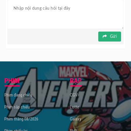
Mang nội dung gần gũi, cảm động cùng những hình ảnh
thân thuộc với khán giả Việt, bộ phim Gia Tài Của Ngoại
hứa hẹn sẽ trở thành tác phẩm "lấy nước mắt" khán giả.
Bộ phim do Pat Boonnitipat làm đạo diễn và quy tụ dàn
diễn viên ăn khách như Putthipong Assaratanakul, nữ diễn
Gửi
viên Usha Seamkhum.
Gia Tài Của Ngoại dự kiến khởi chiếu tại
rạp chiếu phim
từ
ngày 07/06/2024.
PHIM
RẠP
Phim đang chiếu
CGV
Phim sắp chiếu
Lotte
Phim tháng 08/2026
Galaxy