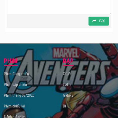
Gửi
PHIM
RẠP
Phim đang chiếu
CGV
Phim sắp chiếu
Lotte
Phim tháng 08/2026
Galaxy
Phim chiếu lại
BHD
Đánh giá phim