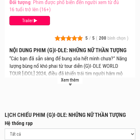
Đối tượng
: Phim được phổ biến đến người xem từ đủ
16 tuổi trở lên (16+)
Trailer
5
/
5
(
200
bình chọn
)
NỘI DUNG PHIM (G)I-DLE: NHỮNG NỮ THẦN TƯỢNG
“Các bạn đã sẵn sàng để bung xõa hết mình chưa?” Năng
lượng bùng nổ khó phai từ tour diễn (G)I-DLE WORLD
TOUR [iDOL] 2024, điều đã khiến trái tim người hâm mộ
Xem thêm
rung động qua 14 thành phố, giờ đây sẽ được tái hiện trên
màn ảnh rộng! Hãy cùng nhau hồi tưởng lại những giây
phút thần kỳ tại concert Seoul, màn mở đầu đầy ấn tượng
cho hành trình lưu diễn đỉnh cao này! Đắm mình trong
những màn trình diễn để đời với các bản hit đình đám như
LỊCH CHIẾU PHIM (G)I-DLE: NHỮNG NỮ THẦN TƯỢNG
Super Lady, LATATA, Queencard, và TOMBOY, cùng một
Hệ thống rạp
danh sách bài hát được chọn lọc kỹ lưỡng và phần hình
ảnh đẹp mê hồn! Chuẩn bị tinh thần để hòa mình vào một