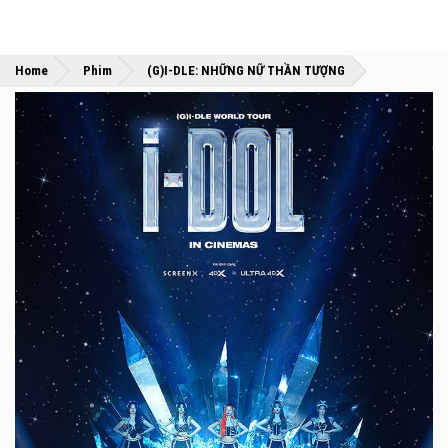
»
»
Home
Phim
(G)I-DLE: NHỮNG NỮ THẦN TƯỢNG