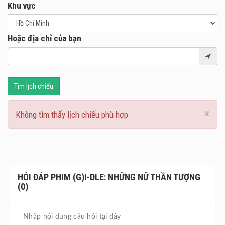
giấc mơ đầy hứng khởi với các định dạng 4DX, SCREENX,
Khu vực
và ULTRA 4DX—đưa bạn đến gần sân khấu hơn bao giờ
hết! Hãy sẵn sàng để cùng (G)I-DLE khuấy đảo màn ảnh
lớn nào!
Hoặc địa chỉ của bạn
Tìm lịch chiếu
×
Không tìm thấy lịch chiếu phù hợp
HỎI ĐÁP PHIM (G)I-DLE: NHỮNG NỮ THẦN TƯỢNG
(0)