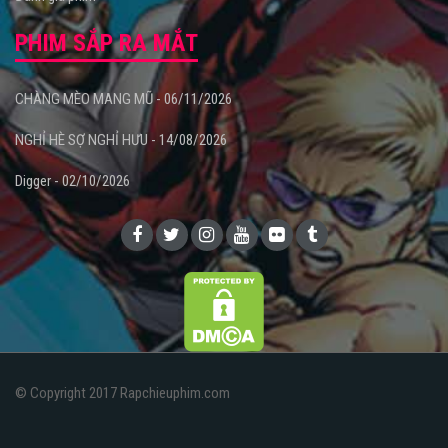
PHIM SẮP RA MẮT
CHÀNG MÈO MANG MŨ - 06/11/2026
NGHỈ HÈ SỢ NGHỈ HƯU - 14/08/2026
Digger - 02/10/2026
© Copyright 2017 Rapchieuphim.com