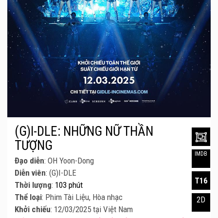
(G)I-DLE: NHỮNG NỮ THẦN
TƯỢNG
IMDB
Đạo diễn
: OH Yoon-Dong
Diễn viên
: (G)I-DLE
T16
Thời lượng
:
103 phút
Thể loại
: Phim Tài Liệu, Hòa nhạc
2D
Khởi chiếu
: 12/03/2025 tại Việt Nam